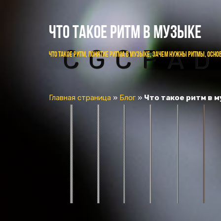
ЧТО ТАКОЕ РИТМ В МУЗЫКЕ
C
G
C
F
A
D
Что такое ритм, понятие ритма в музыке, зачем нужны ритмы, осно
Главная страница
»
Блог
»
Что такое ритм в 