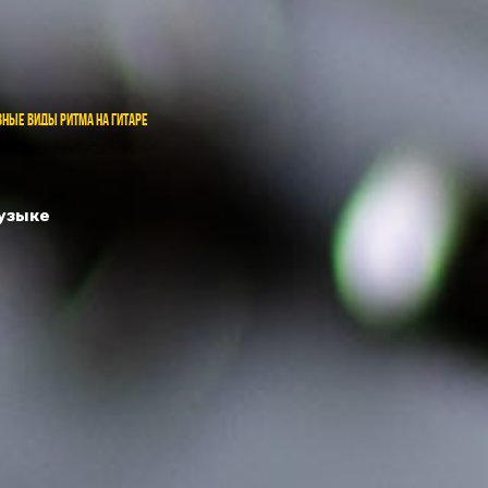
вные виды ритма на гитаре
музыке