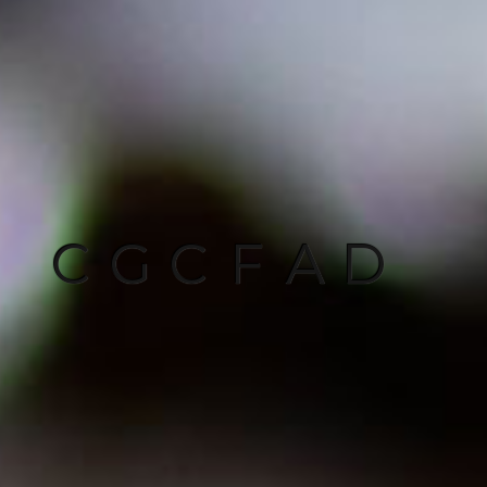
C
G
C
F
A
D