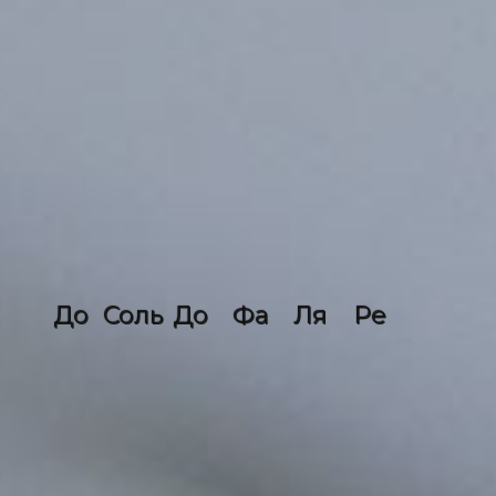
До
Соль
До
Фа
Ля
Ре