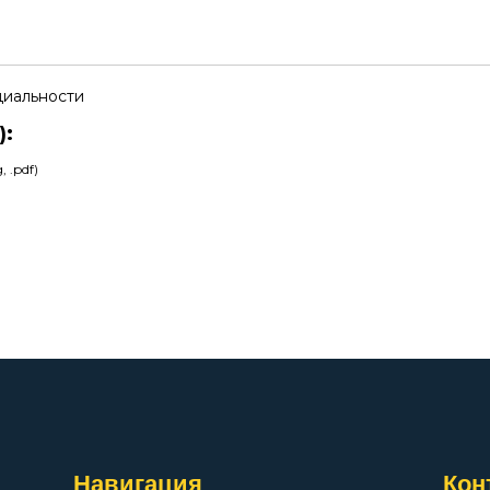
циальности
):
 .pdf)
Навигация
Кон