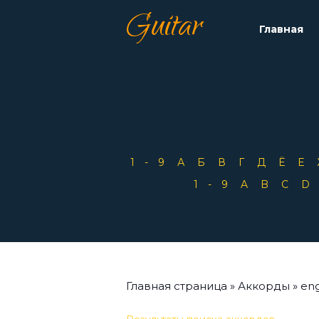
Guitar
Главная
1-9
А
Б
В
Г
Д
Ё
Е
1-9
A
B
C
Главная страница
»
Аккорды
»
en