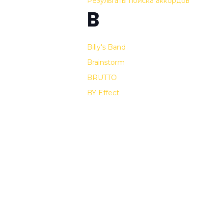
Результаты поиска аккордов
B
Billy's Band
Brainstorm
BRUTTO
BY Effect