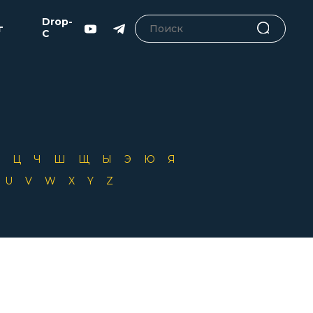
Drop-
г
C
Х
Ц
Ч
Ш
Щ
Ы
Э
Ю
Я
T
U
V
W
X
Y
Z