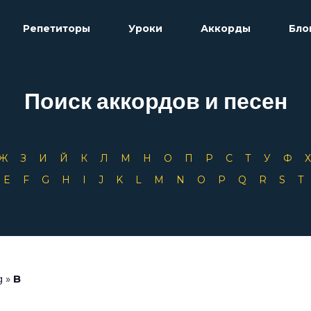
Репетиторы
Уроки
Аккорды
Бло
Поиск аккордов и песен
Ж
З
И
Й
К
Л
М
Н
О
П
Р
С
Т
У
Ф
D
E
F
G
H
I
J
K
L
M
N
O
P
Q
R
S
g
»
B