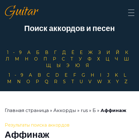
Guitar
Поиск аккордов и песен
1-9
А
Б
В
Г
Д
Ё
Е
Ж
З
И
Й
К
Л
М
Н
О
П
Р
С
Т
У
Ф
Х
Ц
Ч
Ш
Щ
Ы
Э
Ю
Я
1-9
A
B
C
D
E
F
G
H
I
J
K
L
M
N
O
P
Q
R
S
T
U
V
W
X
Y
Z
Главная страница
»
Аккорды
»
rus
»
Б
»
Аффинаж
Результаты поиска аккордов
Аффинаж