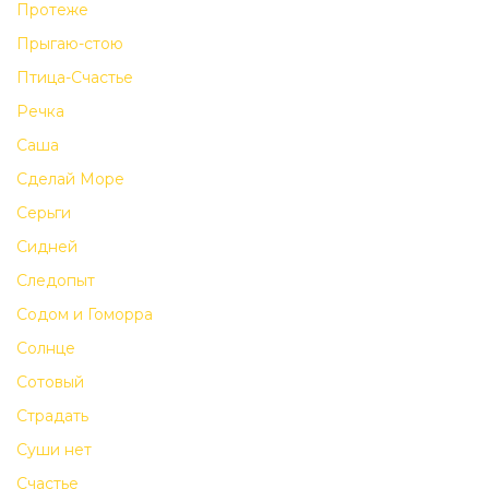
Протеже
Прыгаю-стою
Птица-Счастье
Речка
Саша
Сделай Море
Серьги
Сидней
Следопыт
Содом и Гоморра
Солнце
Сотовый
Страдать
Суши нет
Счастье