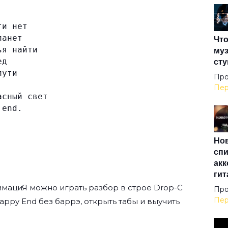
Зап
ти нет
ланет
Что
Игр
ья найти
муз
сту
ед
пути
Иль
Про
Пер
асный свет
 end.
Кве
Нов
Кол
спи
акк
гит
Кор
имациЯ
можно играть разбор в строе Drop-C
Про
Пер
Happy End без баррэ, открыть табы и выучить
Кра