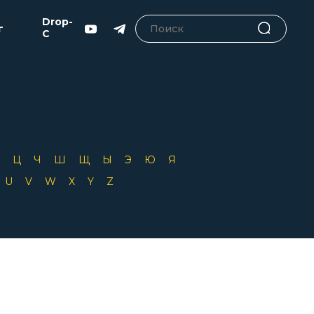
Drop-
г
C
Х
Ц
Ч
Ш
Щ
Ы
Э
Ю
Я
T
U
V
W
X
Y
Z