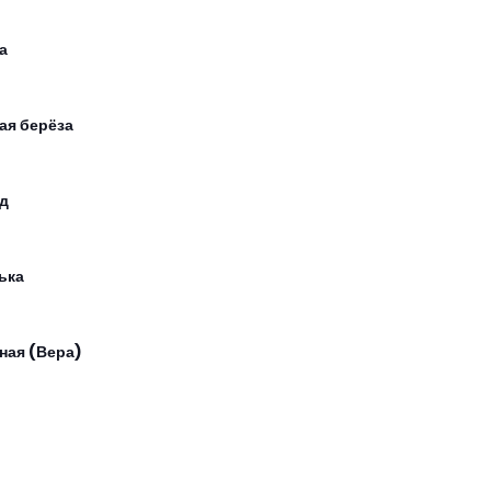
а
ая берёза
д
ька
ная (Вера)