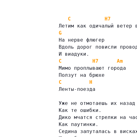
C
H7
Летим как одичалый ветер 
G
На нерве флюгер
Вдоль дорог повисли прово
И виадуки.
C
H7
Am
Мимо проплывают города
Ползут на брюхе
C
H
Ленты-поезда
Уже не отмотаешь их назад
Как те ошибки.
Дико мчатся стрелки на ча
Как паутинки.
Седина запуталась в виска