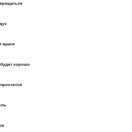
вращаться
дух
т враги
 будет хорошо
 простится
ель
ои