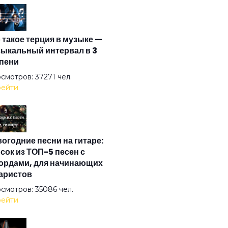
ойная
 такое терция в музыке —
а
ыкальный интервал в 3
пени
ич
смотров: 37271 чел.
ейти
сты
огодние песни на гитаре:
ыбельная
сок из ТОП-5 песен с
ордами, для начинающих
аристов
рупция
смотров: 35086 чел.
ейти
сиво (feat. План Ломоносова)