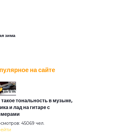
ая зима
вник
пулярное на сайте
ога в небо
и война
 такое тональность в музыке,
ика и лад на гитаре с
имерами
авли
смотров: 45069 чел.
ейти