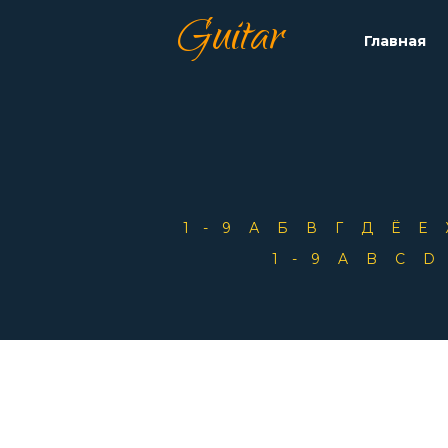
Guitar
Главная
1-9
А
Б
В
Г
Д
Ё
Е
1-9
A
B
C