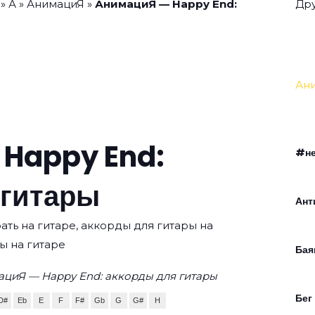
»
А
»
АнимациЯ
»
АнимациЯ — Happy End:
Дру
Ан
 Happy End:
#не
 гитары
Ант
ать на гитаре, аккорды для гитары на
ы на гитаре
Бая
ациЯ — Happy End: аккорды для гитары
Бег
D#
Eb
E
F
F#
Gb
G
G#
H