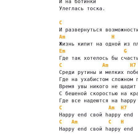
И на ботинки
Улеглась тоска.
C
И развернуться возможност
Am
H
Жизнь кипит на одной из п
Em
G
Где так хотелось бы счаст
C
Am
H7
Среди рутины и мелких поб
Где на ухабистом сложном 
Время увы никого не щадит
С бешеной скоростью на кр
Где все надеются на happy
C
Am
H7
Happy end свой happy end
C
Am
C
H
Happy end свой happy end