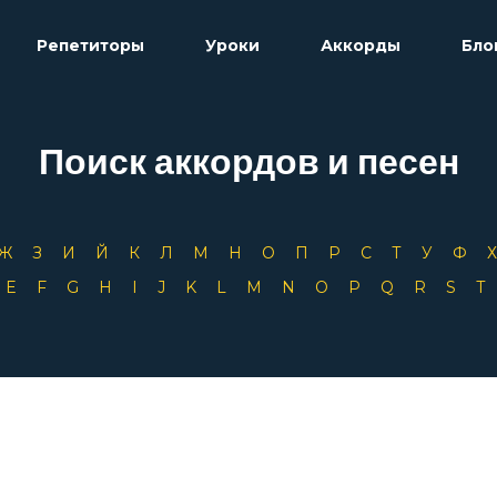
Репетиторы
Уроки
Аккорды
Бло
Поиск аккордов и песен
Ж
З
И
Й
К
Л
М
Н
О
П
Р
С
Т
У
Ф
D
E
F
G
H
I
J
K
L
M
N
O
P
Q
R
S