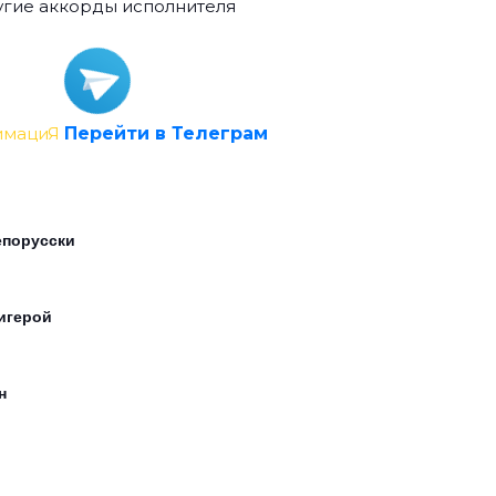
гие аккорды исполнителя
имациЯ
Перейти в Телеграм
порусски
игерой
н