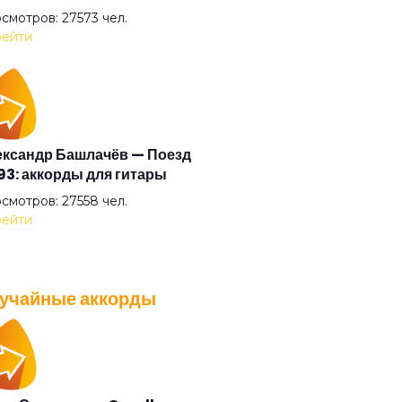
шрут
смотров: 27573 чел.
ейти
ро
минуту
ксандр Башлачёв — Поезд
3: аккорды для гитары
одная
смотров: 27558 чел.
ейти
прёт
учайные аккорды
нажды
A — Плохо танцевать: аккорды
 гитары
бки (feat Аффинаж)
смотров: 26037 чел.