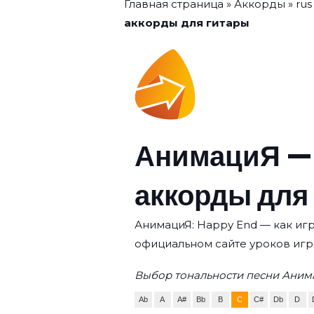
Главная страница
»
Аккорды
»
rus
аккорды для гитары
АнимациЯ —
аккорды для
АнимациЯ: Happy End — как игр
официальном сайте уроков игр
Выбор тональности песни Аним
Ab
A
A#
Bb
B
C
C#
Db
D