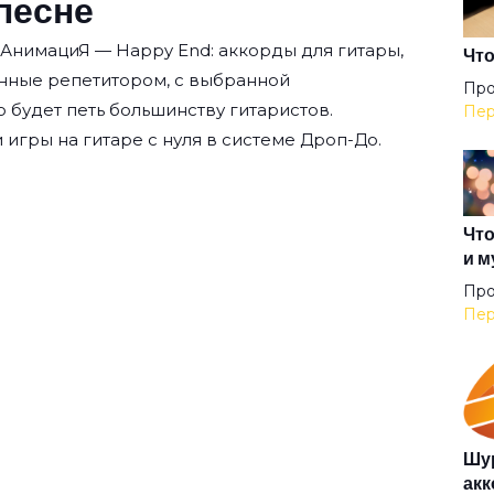
песне
 АнимациЯ — Happy End: аккорды для гитары,
Кри
Что
нные репетитором, с выбранной
Про
о будет петь большинству гитаристов.
Пер
Лог
 игры на гитаре с нуля
в системе Дроп-До.
Что
и м
Маг
Про
Пер
Май
Мар
Шур
акк