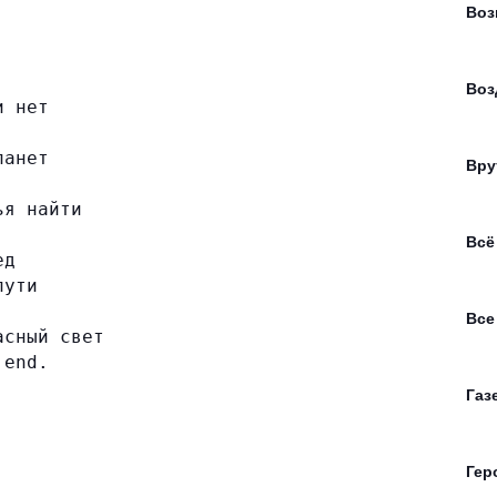
Воз
Воз
и нет
ланет
Вру
ья найти
Всё
ед
пути
Все
асный свет
 end.
Газ
Гер