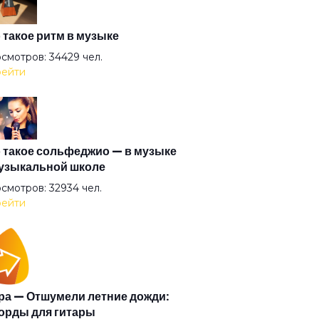
к
 такое ритм в музыке
смотров: 34429 чел.
ейти
ин
 такое сольфеджио — в музыке
узыкальной школе
азин
смотров: 32934 чел.
ейти
ская
т
а — Отшумели летние дожди:
орды для гитары