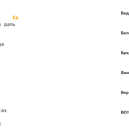
Бед
Em
в даль
Бел
да
Бре
Ван
Вер
сах
ВО!
х