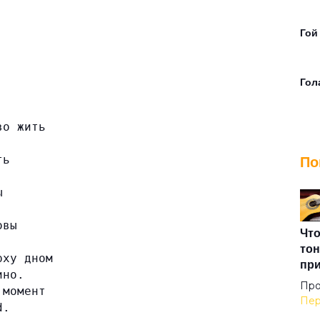
Гой
Гол
во жить
Дне
По
ть
Дор
ы
овы
Есл
Что
тон
рху дном
пр
ино.
Жур
Про
 момент
Пер
d.