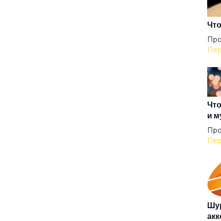
Вст
Что
Про
Пер
Вып
Гер
Что
и м
Гон
Про
Пер
Гор
Гор
Шур
акк