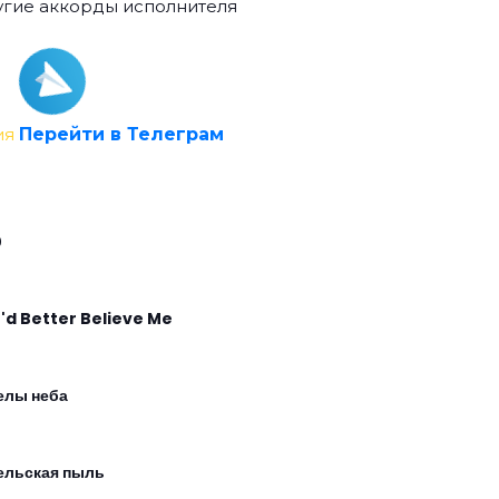
гие аккорды исполнителя
ия
Перейти в Телеграм
0
'd Better Believe Me
елы неба
ельская пыль