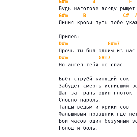
G#m
B
F
Будь наготове всюду рыщет
G#m
B
C#
Линия крови путь тебе ука
Припев:
D#m
G#m7
Прочь ты был одним из нас
D#m
G#m7
Но ангел тебя не спас
Бьёт струёй кипящий сок
Забудет смерть испивший з
Шаг за грань один глоток
Словно пароль.
Танцы ведьм и крики сов
Фальшивый праздник где не
Бой часов один безумный з
Голод и боль.