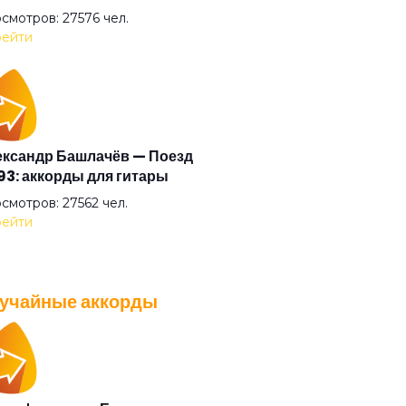
зь
смотров: 27576 чел.
ейти
 жару!
 руку мне
ксандр Башлачёв — Поезд
3: аккорды для гитары
ьний свет
смотров: 27562 чел.
ейти
ертир
учайные аккорды
 войны
A — Плохо танцевать: аккорды
 гитары
 без огня
смотров: 26039 чел.