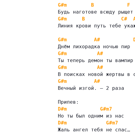
G#m
B
F
Будь наготове всюду рыщет
G#m
B
C#
Линия крови путь тебе ука
G#m
A#
Днём лихорадка ночью пир
G#m
A#
Ты теперь демон ты вампир
G#m
A#
В поисках новой жертвы в 
G#m
A#
Вечный изгой. — 2 раза
Припев:
D#m
G#m7
Но ты был одним из нас
D#m
G#m7
Жаль ангел тебя не спас…