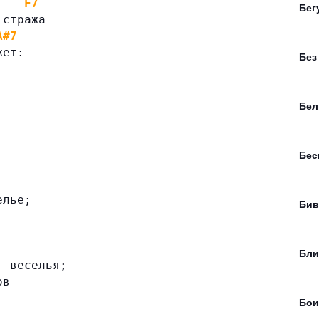
F7
Бег
 стража
A#7
жет:
Без
Бел
.
Бес
елье;
Бив
Бли
т веселья;
ов
Бои