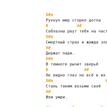
D#m
Рухнул мир сгорел дотла
B
A#
Соблазны рвут тебя на час
D#m
Смертный страх и жажда зл
A#
Держат пари.
D#m
В темноте рычит зверьё
B
A#
Не видно глаз но всё в их
D#m
Стань таким возьми своё
A#
Или умри.