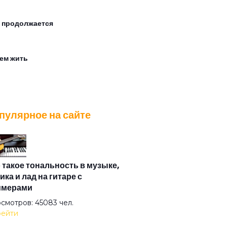
 продолжается
ем жить
илон
пулярное на сайте
яг
инг
 такое тональность в музыке,
ика и лад на гитаре с
имерами
ьми мое сердце
смотров: 45083 чел.
ейти