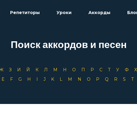
Репетиторы
Уроки
Аккорды
Бло
Поиск аккордов и песен
Ж
З
И
Й
К
Л
М
Н
О
П
Р
С
Т
У
Ф
D
E
F
G
H
I
J
K
L
M
N
O
P
Q
R
S