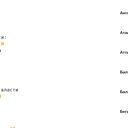
Ант
Ата
ти:
H
а
Атт
Бал
 власти
Бал
H
Бег