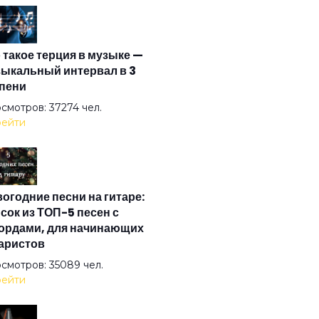
онтёр
 такое терция в музыке —
я и разум
ыкальный интервал в 3
пени
он
смотров: 37274 чел.
ейти
 и все дела
огодние песни на гитаре:
мя затмений
сок из ТОП-5 песен с
ордами, для начинающих
аристов
 начинается там
смотров: 35089 чел.
ейти