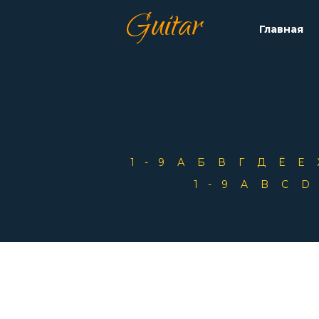
Guitar
Главная
1-9
А
Б
В
Г
Д
Ё
Е
1-9
A
B
C