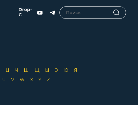
Drop-
г
C
Х
Ц
Ч
Ш
Щ
Ы
Э
Ю
Я
T
U
V
W
X
Y
Z