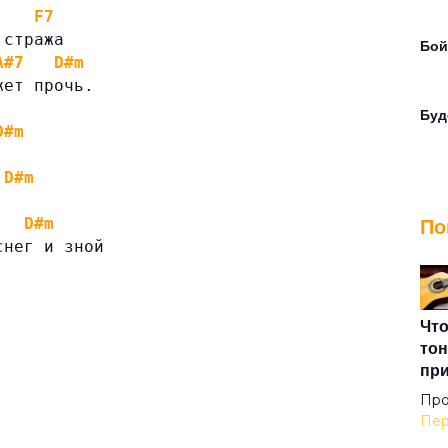
F7
 стража
Бой
A#7
D#m
жет прочь.
Буд
D#m
D#m
Вав
По
D#m
снег и зной
Вар
Вик
Что
тон
пр
Воз
Про
Пер