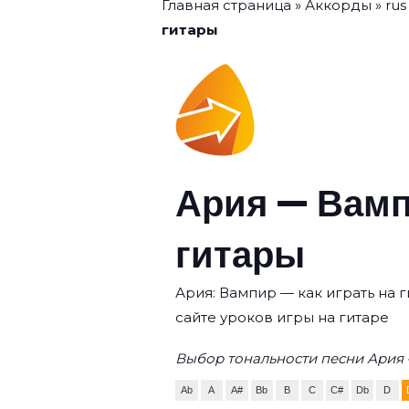
Главная страница
»
Аккорды
»
rus
гитары
Ария — Вамп
гитары
Ария: Вампир — как играть на 
сайте уроков игры на гитаре
Выбор тональности песни Ария 
Ab
A
A#
Bb
B
C
C#
Db
D