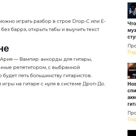
Вол
ожно играть разбор в строе Drop-C или E-
Что
Вол
 без баррэ, открыть табы и выучить текст
муз
сту
не
Вор
Про
Пер
 Ария — Вампир: аккорды для гитары,
Вот
нные репетитором, с выбранной
о будет петь большинству гитаристов.
Нов
 игры на гитаре с нуля
в системе Дроп-До.
Вре
спи
акк
гит
Всё
Про
Пер
Все