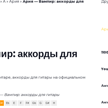
»
А
»
Ария
»
Ария — Вампир: аккорды для
Дру
Ар
ир: аккорды для
110
You
гитаре, аккорды для гитары на официальном
Анг
— Вампир: аккорды для гитары
Анг
D#
Eb
E
F
F#
Gb
G
G#
H