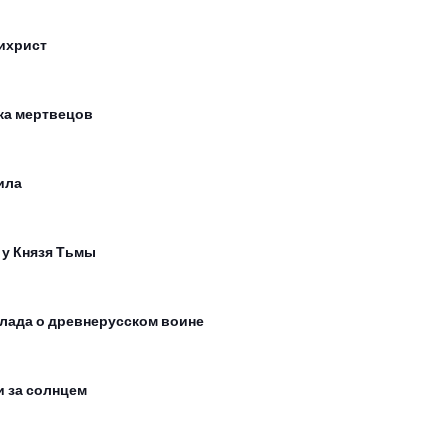
ихрист
ка мертвецов
ила
 у Князя Тьмы
лада о древнерусском воине
и за солнцем