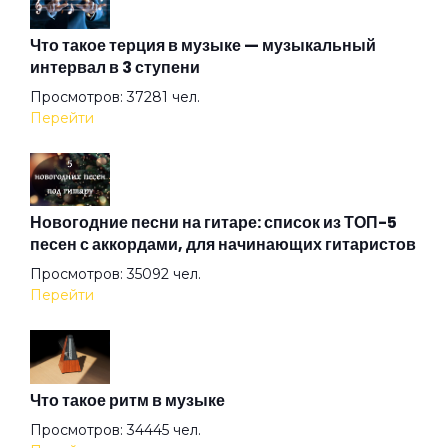
Дикая штучка
Что такое терция в музыке — музыкальный
интервал в 3 ступени
Доброй ночи
Просмотров: 37281 чел.
Перейти
Довольно!
Дождь
Новогодние песни на гитаре: список из ТОП-5
песен с аккордами, для начинающих гитаристов
Просмотров: 35092 чел.
Долорес
Перейти
Дом на горе
Что такое ритм в музыке
Другое кино
Просмотров: 34445 чел.