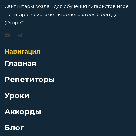
Не дай ему уйти
Сайт Гитары создан для обучения гитаристов игре
на гитаре в системе гитарного строя Дроп До
От Питера до Москвы
(Drop-C)
Игорь Растеряев — Безрукавочка: аккорды для
гитары
Очень старая песня
Навигация
Просмотров: 15195 чел.
Перейти
Главная
Письмо
Репетиторы
Проплывая над городом
Уроки
АукцЫон — Возле меня: аккорды для гитары
Проспект Обуховской Обороны
Просмотров: 10523 чел.
Аккорды
Перейти
Блог
Свинговый переулок