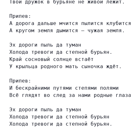
Твой дружок в бурьяне не живой лежит.
Припев:
А дорога дальше мчится пылится клубится
А кругом земля дымится — чужая земля.
Эх дороги пыль да туман
Холода тревоги да степной бурьян.
Край сосновый солнце встаёт
У крыльца родного мать сыночка ждёт.
Припев:
И бескрайними путями степями полями
Всё глядят во след за нами родные глаза.
Эх дороги пыль да туман
Холода тревоги да степной бурьян
Холода тревоги да степной бурьян.