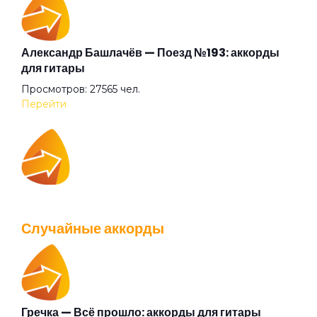
Когда я сухой
Когда-нибудь
Александр Башлачёв — Поезд №193: аккорды
для гитары
Просмотров: 27565 чел.
Командир (Come-on-Dear)
Перейти
Конь
IOWA — Плохо танцевать: аккорды для гитары
Корреспондентская-Застольная
Просмотров: 26042 чел.
Случайные аккорды
Перейти
Кто тебя за язык тянул
Лилипут Митрофанов
Гречка — Всё прошло: аккорды для гитары