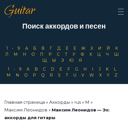
Guitar
Поиск аккордов и песен
1-9
А
Б
В
Г
Д
Ё
Е
Ж
З
И
Й
К
Л
М
Н
О
П
Р
С
Т
У
Ф
Х
Ц
Ч
Ш
Щ
Ы
Э
Ю
Я
1-9
A
B
C
D
E
F
G
H
I
J
K
L
M
N
O
P
Q
R
S
T
U
V
W
X
Y
Z
Главная страница
»
Аккорды
»
rus
»
М
»
Максим Леонидов
»
Максим Леонидов — Эх:
аккорды для гитары