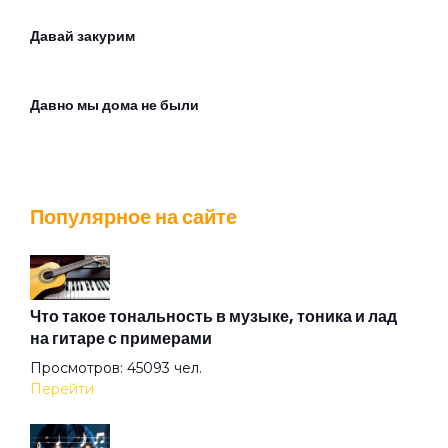
Давай закурим
Давно мы дома не были
Дамы и господа
Популярное на сайте
Две гантели
Девочка с Карибских Берегов
Что такое тональность в музыке, тоника и лад
на гитаре с примерами
Просмотров: 45093 чел.
Джерико
Перейти