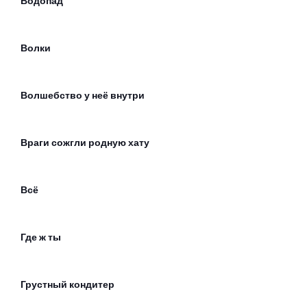
Водопад
Волки
Волшебство у неё внутри
Враги сожгли родную хату
Всё
Где ж ты
Грустный кондитер