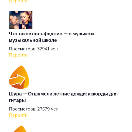
Перейти
Ещё не поздно
Зачем
Что такое сольфеджио — в музыке и
музыкальной школе
Просмотров: 32941 чел.
Идите к чёрту с вашим рок-н-роллом
Перейти
Казаки
Ключи
Шура — Отшумели летние дожди: аккорды для
гитары
Просмотров: 27579 чел.
Когда ты строишь плот
Перейти