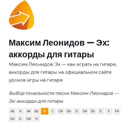
Максим Леонидов — Эх:
аккорды для гитары
Максим Леонидов: Эх — как играть на гитаре,
аккорды для гитары на официальном сайте
уроков игры на гитаре
Выбор тональности песни Максим Леонидов —
Эх: аккорды для гитары
Ab
A
A#
Bb
B
C
C#
Db
D
D#
Eb
E
F
F#
Gb
G
G#
H