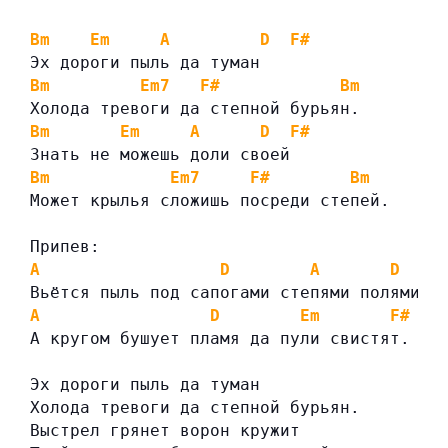
Bm
Em
A
D
F#
Эх дороги пыль да туман
Bm
Em7
F#
Bm
Холода тревоги да степной бурьян.
Bm
Em
A
D
F#
Знать не можешь доли своей
Bm
Em7
F#
Bm
Может крылья сложишь посреди степей.
Припев:
A
D
A
D
Вьётся пыль под сапогами степями полями
A
D
Em
F#
А кругом бушует пламя да пули свистят.
Эх дороги пыль да туман
Холода тревоги да степной бурьян.
Выстрел грянет ворон кружит