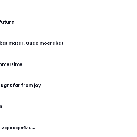
future
bat mater. Quae moerebat
mmertime
ught far from joy
Б
а море корабль...