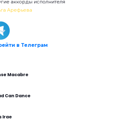
гие аккорды исполнителя
ьга Арефьева
рейти в Телеграм
se Macabre
d Can Dance
s Irae