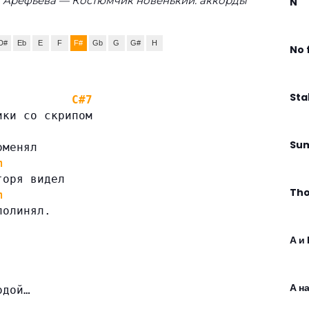
а Арефьева — Костюмчик новенький: аккорды
N
D#
Eb
E
F
F#
Gb
G
G#
H
No 
Sta
C#7
ики со скрипом
Su
оменял
m
горя видел
Tho
m
полинял.
А и 
А н
одой…