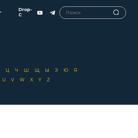
Drop-
г
C
Х
Ц
Ч
Ш
Щ
Ы
Э
Ю
Я
T
U
V
W
X
Y
Z