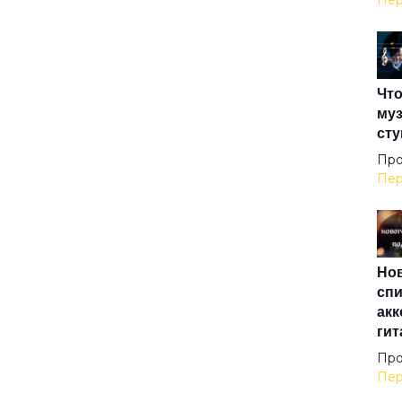
Пер
Анд
Что
Анж
муз
сту
Ант
Про
Пер
Арм
Нов
Аси
спи
акк
гит
Ах
Про
Пер