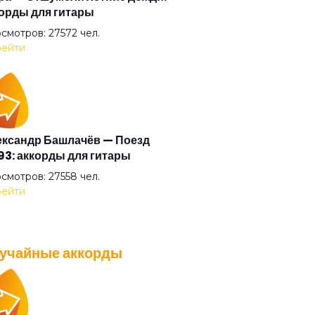
орды для гитары
умное дитя
смотров: 27572 чел.
ейти
ый цветок
ый шаман
ксандр Башлачёв — Поезд
3: аккорды для гитары
ьё
смотров: 27558 чел.
ейти
предел
учайные аккорды
сонной ночью
A — Плохо танцевать: аккорды
 гитары