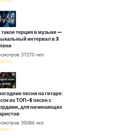
ейти
еграундный рай
 такое терция в музыке —
ела
ыкальный интервал в 3
пени
ивоенная
смотров: 37270 чел.
ейти
ия тепла
огодние песни на гитаре:
мметрия
сок из ТОП-5 песен с
ордами, для начинающих
аристов
смотров: 35086 чел.
ейти