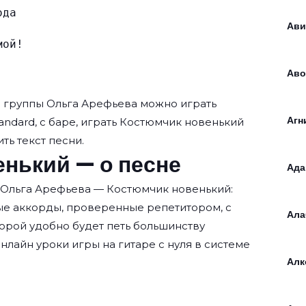
ода
Ави
мой!
Аво
ы группы
Ольга Арефьева
можно играть
Агн
andard, с баре, играть Костюмчик новенький
ть текст песни.
нький — о песне
Ада
 Ольга Арефьева — Костюмчик новенький:
ые аккорды, проверенные репетитором, с
Ала
орой удобно будет петь большинству
нлайн уроки игры на гитаре с нуля
в системе
Алк