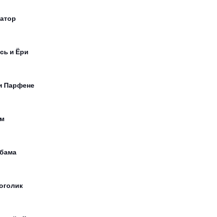
атор
сь и Ёри
и Парфене
м
бама
оголик