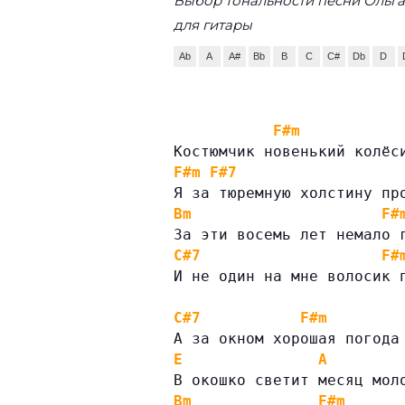
Выбор тональности песни Ольг
для гитары
Ab
A
A#
Bb
B
C
C#
Db
D
F#m
Костюмчик новенький колёс
F#m
F#7
Я за тюремную холстину пр
Bm
F#
За эти восемь лет немало 
C#7
F#
И не один на мне волосик 
C#7
F#m
А за окном хорошая погода
E
A
В окошко светит месяц мол
Bm
F#m