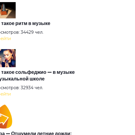
баб
терфляй
 такое ритм в музыке
смотров: 34429 чел.
ейти
амут
ное животное
 такое сольфеджио — в музыке
узыкальной школе
 меня
смотров: 32934 чел.
ейти
образия Петра Акимова
таланочка
а — Отшумели летние дожди: