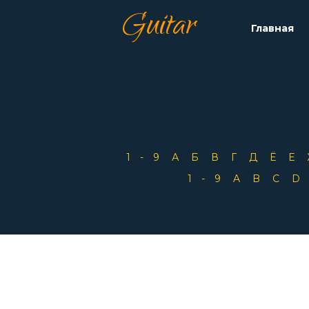
Guitar
Главная
1-9
А
Б
В
Г
Д
Ё
Е
1-9
A
B
C