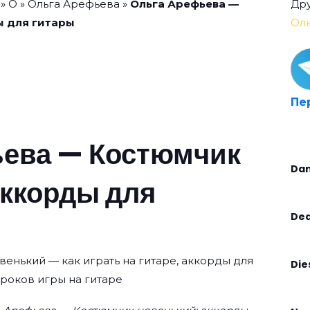
»
О
»
Ольга Арефьева
»
Ольга Арефьева —
Дру
ы для гитары
Ол
Пе
ева — Костюмчик
Dan
аккорды для
Dea
енький — как играть на гитаре, аккорды для
Die
уроков игры на гитаре