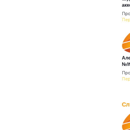
акк
Без
Про
Пер
Бел
Бел
Але
№19
Бел
Про
Пер
Бес
Сл
Бес
IOW
для