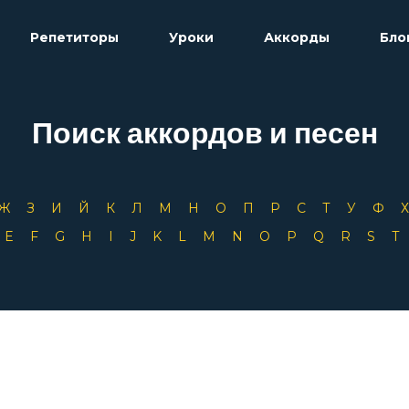
Репетиторы
Уроки
Аккорды
Бло
Поиск аккордов и песен
Ж
З
И
Й
К
Л
М
Н
О
П
Р
С
Т
У
Ф
D
E
F
G
H
I
J
K
L
M
N
O
P
Q
R
S