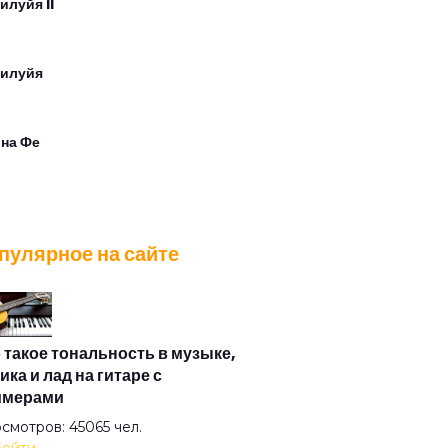
илуйя II
илуйя
на Фе
томия одиночества
пулярное на сайте
ел смерти
ел сметаны
 такое тональность в музыке,
ика и лад на гитаре с
имерами
елие
смотров: 45065 чел.