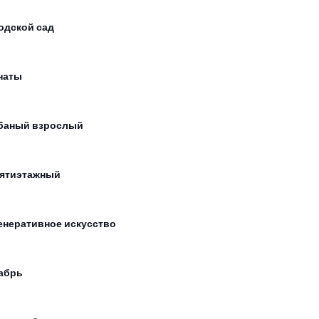
одской сад
наты
баный взрослый
ятиэтажный
енеративное искусство
абрь