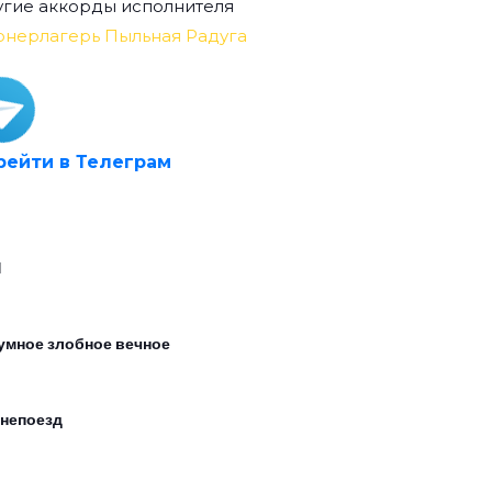
гие аккорды исполнителя
онерлагерь Пыльная Радуга
рейти в Телеграм
1
умное злобное вечное
непоезд