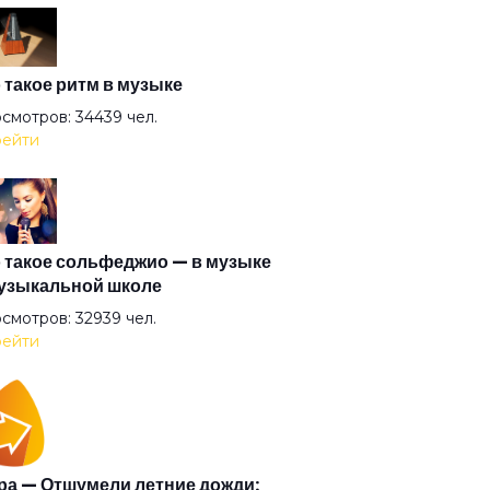
т
 такое ритм в музыке
смотров: 34439 чел.
ейти
одое зло
 такое сольфеджио — в музыке
узыкальной школе
о нового дня
смотров: 32939 чел.
ейти
ежда
 обманули
а — Отшумели летние дожди: