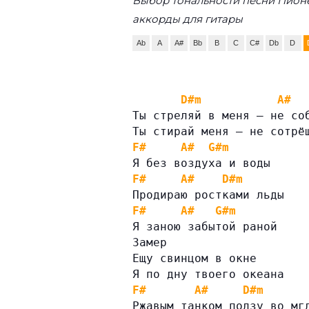
Выбор тональности песни Пионе
аккорды для гитары
Ab
A
A#
Bb
B
C
C#
Db
D
D#m
A#
Ты стреляй в меня — не со
Ты стирай меня — не сотрё
F#
A#
G#m
Я без воздуха и воды
F#
A#
D#m
Продираю ростками льды
F#
A#
G#m
Я заною забытой раной
Замер
Ещу свинцом в окне
Я по дну твоего океана
F#
A#
D#m
Ржавым танком ползу во мг