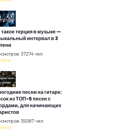
ейти
ычки
 такое терция в музыке —
тинки
ыкальный интервал в 3
пени
а
смотров: 37274 чел.
ейти
новый сироп
огодние песни на гитаре:
мос ближе
сок из ТОП-5 песен с
ордами, для начинающих
аристов
па в решетке
смотров: 35087 чел.
ейти