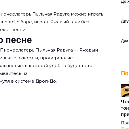
Дор
ионерлагерь Пыльная Радуга
можно играть
Дру
andard, с баре, играть Ржавый танк без
текст песни.
о песне
Дуа
ю Пионерлагерь Пыльная Радуга — Ржавый
авильные аккорды, проверенные
За 
льностью, в которой удобно будет петь
По
ывайтесь на
Зем
нуля
в системе Дроп-До.
Зер
Что
тон
пр
Инф
Про