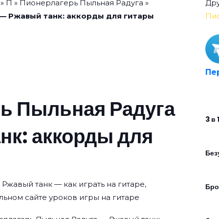
»
П
»
Пионерлагерь Пыльная Радуга
»
Дру
— Ржавый танк: аккорды для гитары
Пи
Пе
ь Пыльная Радуга
3 в 
нк: аккорды для
Без
Ржавый танк — как играть на гитаре,
Бро
льном сайте уроков игры на гитаре