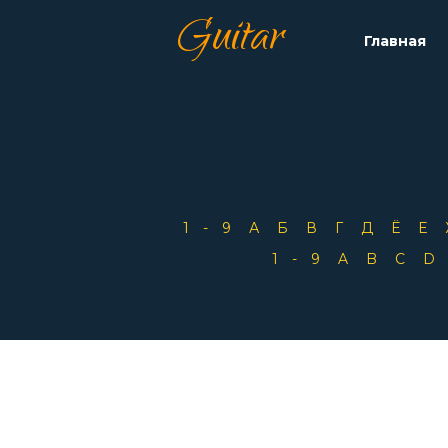
Guitar
Главная
1-9
А
Б
В
Г
Д
Ё
Е
1-9
A
B
C