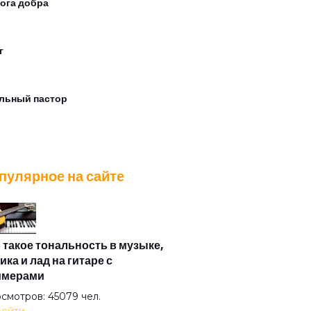
ога добра
г
льный пастор
окружной
пулярное на сайте
ля оплодотворена зимой
кало
 такое тональность в музыке,
ика и лад на гитаре с
имерами
расерое небо
смотров: 45079 чел.