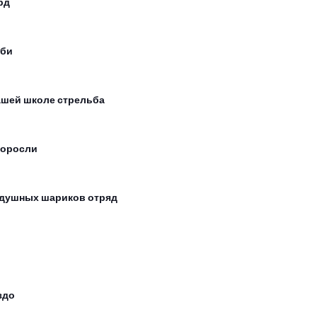
рд
би
ашей школе стрельба
оросли
душных шариков отряд
здо