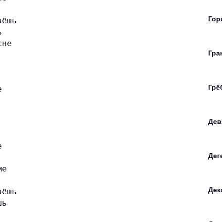
Гор
вёшь
ь
сне
Гра
Грё
е
Дев
е
Дег
ме
Дек
вёшь
шь