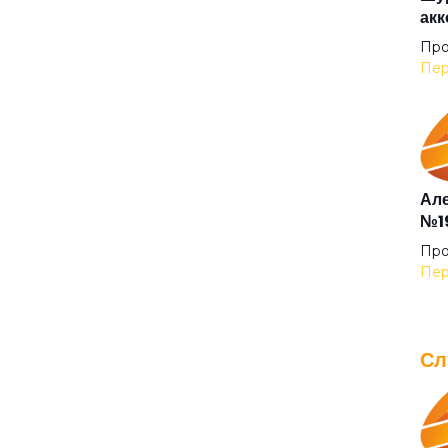
акк
Не 
Про
Пер
Нев
Обл
Але
№19
Окр
Про
Пер
Он 
Сл
Отх
IOW
для