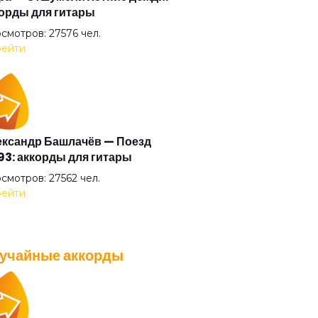
орды для гитары
спрашивай
смотров: 27576 чел.
ейти
озврат
ако и дым
ксандр Башлачёв — Поезд
3: аккорды для гитары
аина
смотров: 27562 чел.
ейти
ее убьет
учайные аккорды
одняк
A — Плохо танцевать: аккорды
 гитары