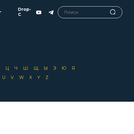
Drop-
г
C
Х
Ц
Ч
Ш
Щ
Ы
Э
Ю
Я
T
U
V
W
X
Y
Z