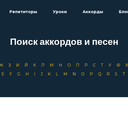
Репетиторы
Уроки
Аккорды
Бло
Поиск аккордов и песен
Ж
З
И
Й
К
Л
М
Н
О
П
Р
С
Т
У
Ф
D
E
F
G
H
I
J
K
L
M
N
O
P
Q
R
S