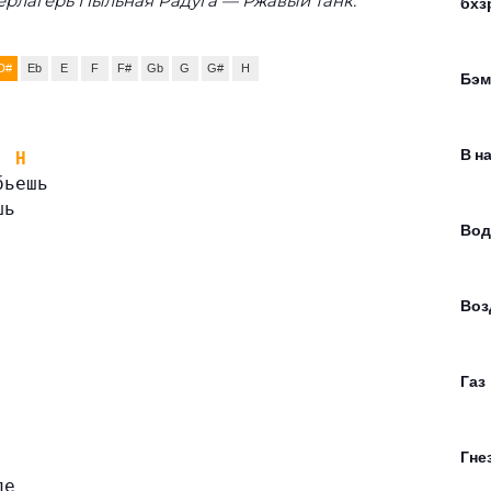
рлагерь Пыльная Радуга — Ржавый танк:
бхз
D#
Eb
E
F
F#
Gb
G
G#
H
Бэм
В н
H
бьешь
шь
Вод
Воз
Газ
Гне
ле