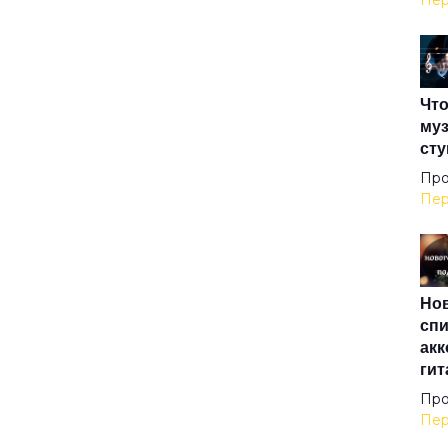
Пер
Кав
Что
Кар
муз
сту
Каш
Про
Пер
Кле
Нов
Кос
спи
акк
гит
Лам
Про
Пер