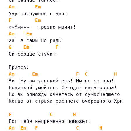
Ой сейчас заплюют!
Am
Em
Ууу послушное стадо:
F
Em
»»Ммм»» — грозно мычит!
Am
Em
Ха! А сами не рады!
G
Em
F
Ой сердце стучит!
Припев:
Am
Em
F
C
H
Эй! Ну вы успокойтесь! Мы не со зла!
Водичкой умойтесь Сегодня ваша взяла!
Но вы однажды очнетесь от сумасшедшего сн
Когда от страха распнете очередного Христ
F
C
H
Бог тебе непременно поможет!
Am
Em
F
C
H