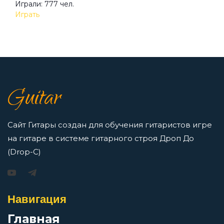
Играли: 777 чел.
Просмотров: 23266 чел.
Играть
Перейти
7 нот в музыке: До, Ре, Ми, Фа, Соль, Ля, Си —
как освоить нотную грамоту новичкам
Guitar
Просмотров: 16421 чел.
Перейти
Сайт Гитары создан для обучения гитаристов игре
на гитаре в системе гитарного строя Дроп До
(Drop-C)
Игорь Растеряев — Безрукавочка: аккорды для
гитары
Навигация
Просмотров: 15194 чел.
Перейти
Главная