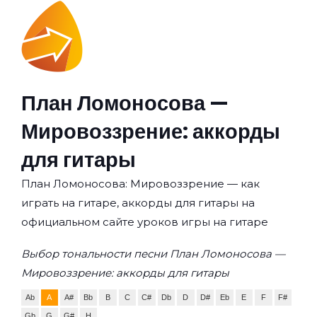
План Ломоносова —
Мировоззрение: аккорды
для гитары
План Ломоносова: Мировоззрение — как
играть на гитаре, аккорды для гитары на
официальном сайте уроков игры на гитаре
Выбор тональности песни План Ломоносова —
Мировоззрение: аккорды для гитары
Ab
A
A#
Bb
B
C
C#
Db
D
D#
Eb
E
F
F#
Gb
G
G#
H