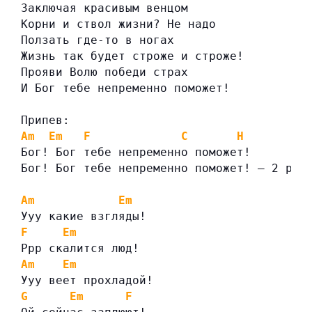
Заключая красивым венцом
Корни и ствол жизни? Не надо
Ползать где-то в ногах
Жизнь так будет строже и строже!
Прояви Волю победи страх
И Бог тебе непременно поможет!
Припев:
Am
Em
F
C
H
Бог! Бог тебе непременно поможет!
Бог! Бог тебе непременно поможет! — 2 раз
Am
Em
Ууу какие взгляды!
F
Em
Ррр скалится люд!
Am
Em
Ууу веет прохладой!
G
Em
F