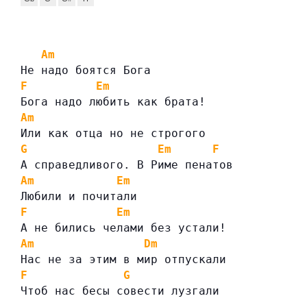
Am
Не надо боятся Бога
F
Em
Бога надо любить как брата!
Am
Или как отца но не строгого
G
Em
F
А справедливого. В Риме пенатов
Am
Em
Любили и почитали
F
Em
А не бились челами без устали!
Am
Dm
Нас не за этим в мир отпускали
F
G
Чтоб нас бесы совести лузгали