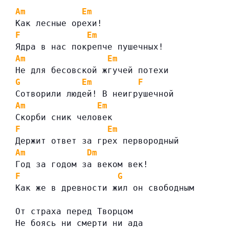
Am
Em
Как лесные орехи!
F
Em
Ядра в нас покрепче пушечных!
Am
Em
Не для бесовской жгучей потехи
G
Em
F
Сотворили людей! В неигрушечной
Am
Em
Скорби сник человек
F
Em
Держит ответ за грех первородный
Am
Dm
Год за годом за веком век!
F
G
Как же в древности жил он свободным
От страха перед Творцом
Не боясь ни смерти ни ада