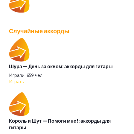
IOWA — Плохо танцевать: аккорды для гитары
Просмотров: 26039 чел.
Случайные аккорды
Перейти
Шура — День за окном: аккорды для гитары
Валентин Стрыкало — Gay porn: аккорды для
Играли: 659 чел.
гитары
Играть
Просмотров: 25697 чел.
Перейти
Король и Шут — Помоги мне!: аккорды для
Аккорды для начинающих играть на гитаре —
гитары
легкие и простые песни на гитаре