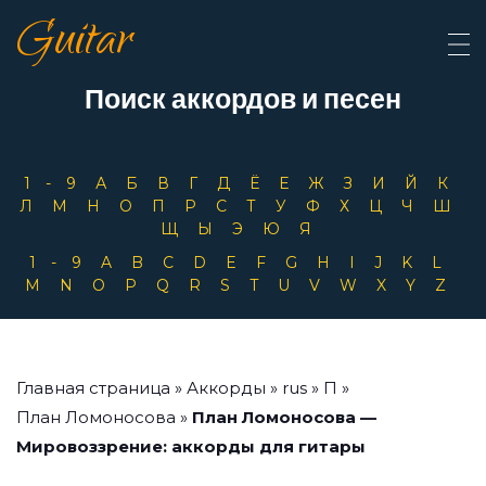
Guitar
Поиск аккордов и песен
1-9
А
Б
В
Г
Д
Ё
Е
Ж
З
И
Й
К
Л
М
Н
О
П
Р
С
Т
У
Ф
Х
Ц
Ч
Ш
Щ
Ы
Э
Ю
Я
1-9
A
B
C
D
E
F
G
H
I
J
K
L
M
N
O
P
Q
R
S
T
U
V
W
X
Y
Z
Главная страница
»
Аккорды
»
rus
»
П
»
План Ломоносова
»
План Ломоносова —
Мировоззрение: аккорды для гитары