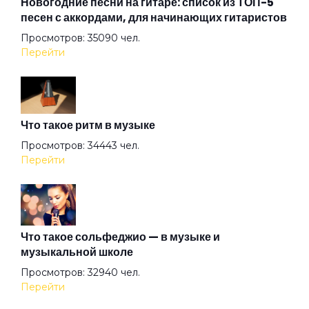
Новогодние песни на гитаре: список из ТОП-5
песен с аккордами, для начинающих гитаристов
Просмотров: 35090 чел.
Солдаты
Перейти
Считалка
Что такое ритм в музыке
Ты готов!
Просмотров: 34443 чел.
Перейти
Фото Панк
Х
Что такое сольфеджио — в музыке и
музыкальной школе
Просмотров: 32940 чел.
Что-то Хорошее
Перейти