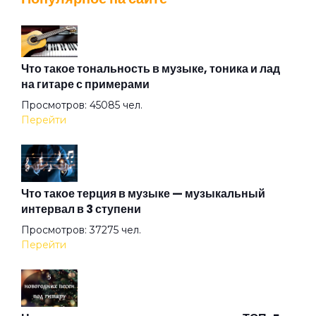
Облачный кисель или вселенная спит
Памяти Рок-Н-Ролла
Что такое тональность в музыке, тоника и лад
на гитаре с примерами
Просмотров: 45085 чел.
Панк опера
Перейти
Панк-песня
Что такое терция в музыке — музыкальный
интервал в 3 ступени
Походная песня
Просмотров: 37275 чел.
Перейти
Революция
Резкая как нате