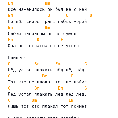
Em
Bm
Всё изменилось он был не с ней
Em
D
C
D
Но лёд скроет раны любых морей.
Em
Bm
Слёзы напрасны он не сумел
Em
D
E
Она не согласна он не успел.
Припев:
C
Bm
Em
G
Лёд устал плакать лёд лёд лёд.
C
Bm
E
Тот кто не плакал тот не поймёт.
C
Bm
Em
G
Лёд устал плакать лёд лёд лёд.
C
Bm
Em
Лишь тот кто плакал тот поймёт.