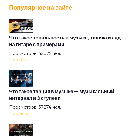
Популярное на сайте
Мы ранетки
На моей луне
Что такое тональность в музыке, тоника и лад
на гитаре с примерами
Просмотров: 45075 чел.
Налоги на любовь
Перейти
Нас не изменят
Что такое терция в музыке — музыкальный
интервал в 3 ступени
Наслаждайся
Просмотров: 37274 чел.
Перейти
Не плачь