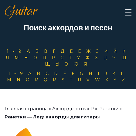
Guitar
Поиск аккордов и песен
1-9
А
Б
В
Г
Д
Ё
Е
Ж
З
И
Й
К
Л
М
Н
О
П
Р
С
Т
У
Ф
Х
Ц
Ч
Ш
Щ
Ы
Э
Ю
Я
1-9
A
B
C
D
E
F
G
H
I
J
K
L
M
N
O
P
Q
R
S
T
U
V
W
X
Y
Z
Главная страница
»
Аккорды
»
rus
»
Р
»
Ранетки
»
Ранетки — Лед: аккорды для гитары