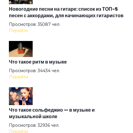
Ненавижу любовь
Новогодние песни на гитаре: список из ТОП-5
песен с аккордами, для начинающих гитаристов
Просмотров: 35087 чел.
Нет мира без тебя
Перейти
О тебе
Что такое ритм в музыке
Обещай
Просмотров: 34434 чел.
Перейти
Он вернётся
Она одна
Что такое сольфеджио — в музыке и
музыкальной школе
Просмотров: 32936 чел.
Опавшие листья
Перейти