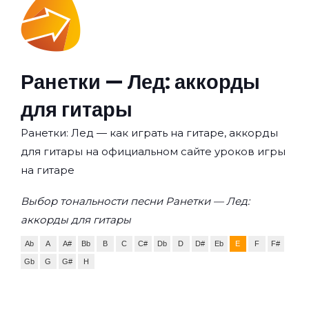
Ранетки — Лед: аккорды
для гитары
Ранетки: Лед — как играть на гитаре, аккорды
для гитары на официальном сайте уроков игры
на гитаре
Выбор тональности песни Ранетки — Лед:
аккорды для гитары
Ab
A
A#
Bb
B
C
C#
Db
D
D#
Eb
E
F
F#
Gb
G
G#
H