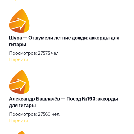
Песни из будущего
Последний шанс
Шура — Отшумели летние дожди: аккорды для
гитары
Просмотров: 27575 чел.
Пришла весна
Перейти
Прости меня
Ревность
Александр Башлачёв — Поезд №193: аккорды
для гитары
Просмотров: 27560 чел.
Рядом нет тебя
Перейти