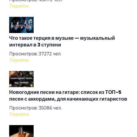
Вдули
Перейти
Вера
Что такое терция в музыке — музыкальный
интервал в 3 ступени
Весна
Просмотров: 37272 чел.
Перейти
Водка
Военно-морская любовь
Новогодние песни на гитаре: список из ТОП-5
песен с аккордами, для начинающих гитаристов
Просмотров: 35086 чел.
Волкодавы
Перейти
Ворон (remix)