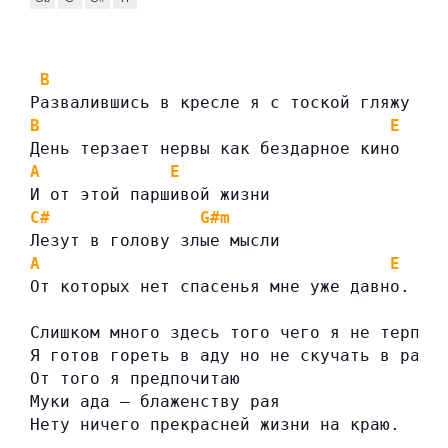
B
Развалившись в кресле я с тоской гляжу в 
B
E
День терзает нервы как бездарное кино
A
E
И от этой паршивой жизни
C#
G#m
Лезут в голову злые мысли
A
E
От которых нет спасенья мне уже давно.
Слишком много здесь того чего я не терплю
Я готов гореть в аду но не скучать в раю
От того я предпочитаю
Муки ада — блаженству рая
Нету ничего прекрасней жизни на краю.