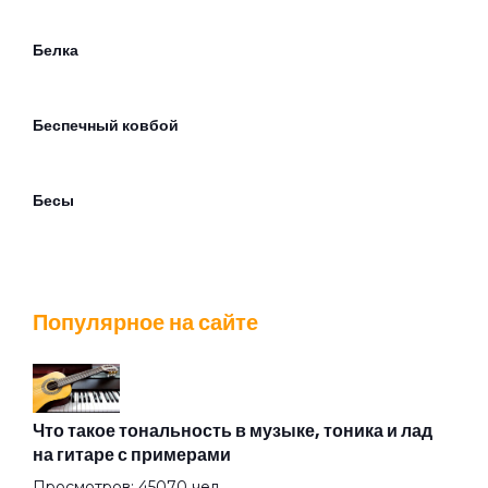
Белка
Беспечный ковбой
Бесы
Боль
Популярное на сайте
Буги-Харьков
Будь! (Пиво и рыба)
Что такое тональность в музыке, тоника и лад
на гитаре с примерами
Просмотров: 45070 чел.