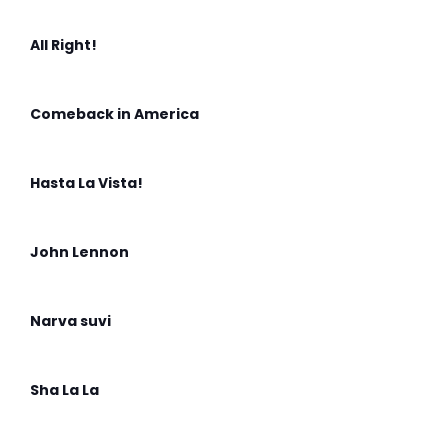
All Right!
Comeback in America
Hasta La Vista!
John Lennon
Narva suvi
Sha La La