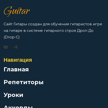
как освоить нотную грамоту новичкам
Когда
Guitar
Просмотров: 16415 чел.
Перейти
Колокольня
Сайт Гитары создан для обучения гитаристов игре
на гитаре в системе гитарного строя Дроп До
Кривые ноги
(Drop-C)
Игорь Растеряев — Безрукавочка: аккорды для
гитары
Ленчик (Брежнев)
Навигация
Просмотров: 15192 чел.
Перейти
Главная
Ливень
Репетиторы
Любер
Уроки
АукцЫон — Возле меня: аккорды для гитары
Мазохизм
Просмотров: 10493 чел.
Аккорды