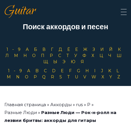
Guitar
Поиск аккордов и песен
1-9
А
Б
В
Г
Д
Ё
Е
Ж
З
И
Й
К
Л
М
Н
О
П
Р
С
Т
У
Ф
Х
Ц
Ч
Ш
Щ
Ы
Э
Ю
Я
1-9
A
B
C
D
E
F
G
H
I
J
K
L
M
N
O
P
Q
R
S
T
U
V
W
X
Y
Z
Главная страница
»
Аккорды
»
rus
»
Р
»
Разные Люди
»
Разные Люди — Рок-н-ролл на
лезвии бритвы: аккорды для гитары