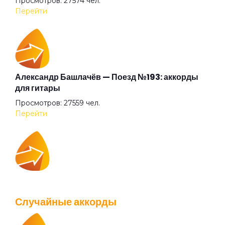
Просмотров: 27574 чел.
Дальнобой
Перейти
Дезертиры любви
Демонстрация
Александр Башлачёв — Поезд №193: аккорды
для гитары
Просмотров: 27559 чел.
Дом
Перейти
Домой
IOWA — Плохо танцевать: аккорды для гитары
Дорога на Ливерпуль
Просмотров: 26037 чел.
Случайные аккорды
Перейти
Дороги