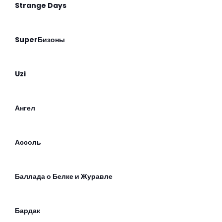
Strange Days
SuperБизоны
Uzi
Ангел
Ассоль
Баллада о Белке и Журавле
Бардак