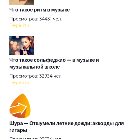
Что такое ритм в музыке
Ворон
Просмотров: 34431 чел.
Перейти
Времечко
Время
Что такое сольфеджио — в музыке и
музыкальной школе
Просмотров: 32934 чел.
Вставай
Перейти
Год
Гопники
Шура — Отшумели летние дожди: аккорды для
гитары