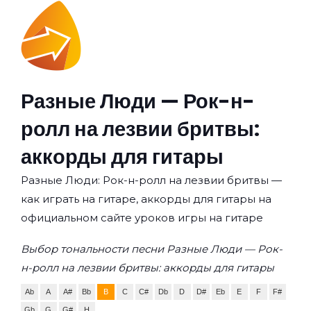
Разные Люди — Рок-н-
ролл на лезвии бритвы:
аккорды для гитары
Разные Люди: Рок-н-ролл на лезвии бритвы —
как играть на гитаре, аккорды для гитары на
официальном сайте уроков игры на гитаре
Выбор тональности песни Разные Люди — Рок-
н-ролл на лезвии бритвы: аккорды для гитары
Ab
A
A#
Bb
B
C
C#
Db
D
D#
Eb
E
F
F#
Gb
G
G#
H