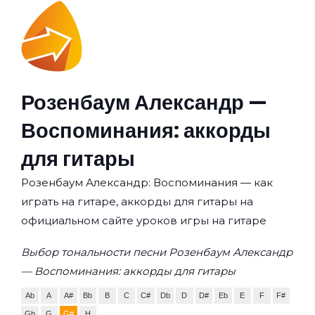
Розенбаум Александр —
Воспоминания: аккорды
для гитары
Розенбаум Александр: Воспоминания — как
играть на гитаре, аккорды для гитары на
официальном сайте уроков игры на гитаре
Выбор тональности песни Розенбаум Александр
— Воспоминания: аккорды для гитары
Ab
A
A#
Bb
B
C
C#
Db
D
D#
Eb
E
F
F#
Gb
G
G#
H