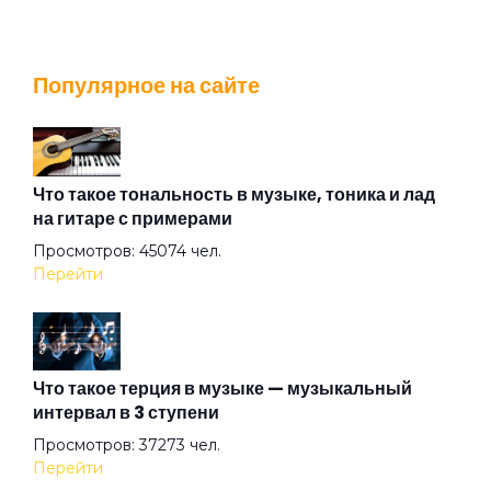
Белая птица удачи
Популярное на сайте
Бережёного Бог бережёт
Беспризорник
Что такое тональность в музыке, тоника и лад
на гитаре с примерами
Просмотров: 45074 чел.
Блюз Господень
Перейти
Брайтон
Что такое терция в музыке — музыкальный
интервал в 3 ступени
Братан
Просмотров: 37273 чел.
Перейти