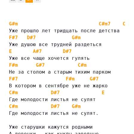
G#m
C#m7
C#m
Уже прошло лет тридцать после детства
F#7
D#7
G#m
Уже душою все трудней раздеться
E
A#7
D#7
Уже все чаще хочется гулять
F#m
G#7
C#m
Не за столом а старым тихим парком
F#7
F#m
G#7
В котором в сентябре уже не жарко
C#m
D#7
E
Где молодости листья не сулят
C#m
D#7
G#m
Где молодости листья не сулят.
Уже старушки кажутся родными
А девочки — как куклы заводные