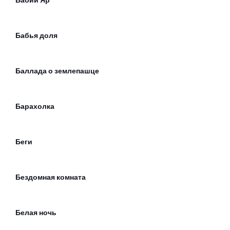
Бабий Яр
Бабья доля
Баллада о землепашце
Барахолка
Беги
Бездомная комната
Белая ночь