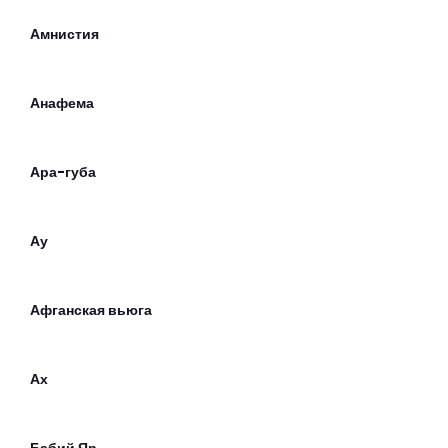
Амнистия
Анафема
Ара-губа
Ау
Афганская вьюга
Ах