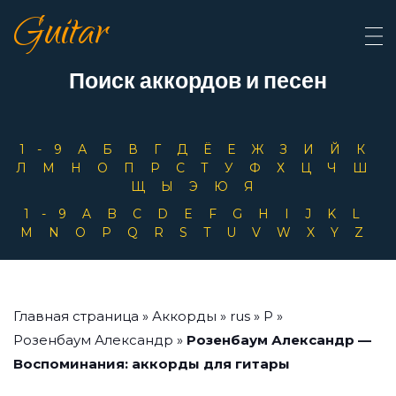
Guitar
Поиск аккордов и песен
1-9
А
Б
В
Г
Д
Ё
Е
Ж
З
И
Й
К
Л
М
Н
О
П
Р
С
Т
У
Ф
Х
Ц
Ч
Ш
Щ
Ы
Э
Ю
Я
1-9
A
B
C
D
E
F
G
H
I
J
K
L
M
N
O
P
Q
R
S
T
U
V
W
X
Y
Z
Главная страница
»
Аккорды
»
rus
»
Р
»
Розенбаум Александр
»
Розенбаум Александр —
Воспоминания: аккорды для гитары