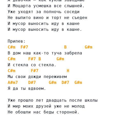
И Моцарта усмешка все слышней.
Уже уходят за полночь соседи
Не выпито вино и торт не съеден
И мусор выносить иду в кашне
И мусор выносить иду в кашне.
Припев:
C#m
F#7
B
G#m
В дом наш как-то туча забрела
C#m
F#7
B
G#m
И стекла со стекла.
C#m
F#7
H
Мы свои дожди переживем
A#m7
D#7
G#m
D#7
G#m
Я да ты вдвоем.
Уже прошло лет двадцать после школы
И мир моих друзей уже не молод
Не обошли нас беды стороной.