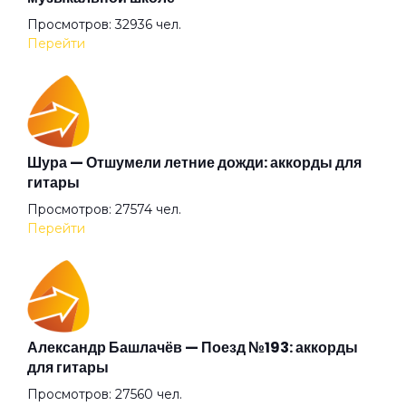
Просмотров: 32936 чел.
Вальс 37-го года
Перейти
Вальс на Лебяжьей канавке
Вальс на плоскости
Шура — Отшумели летние дожди: аккорды для
гитары
Просмотров: 27574 чел.
Вальс-бостон
Перейти
Вам сколько лет?
Вера-глаголь
Александр Башлачёв — Поезд №193: аккорды
для гитары
Просмотров: 27560 чел.