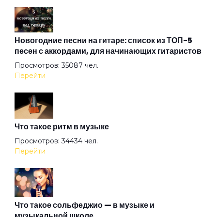
Бродяга
Бронзовые львы
Новогодние песни на гитаре: список из ТОП-5
песен с аккордами, для начинающих гитаристов
Просмотров: 35087 чел.
В горах Афгани
Перейти
В сентябрь фонари
Что такое ритм в музыке
В середине пути
Просмотров: 34434 чел.
Перейти
В стиле Ренуара
В шестьдесят втором году
Что такое сольфеджио — в музыке и
музыкальной школе