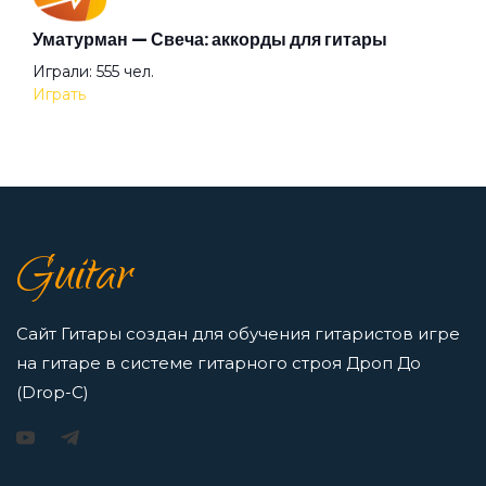
Уматурман — Свеча: аккорды для гитары
Возвращение в город
Аккорды для начинающих играть на гитаре —
Играли: 555 чел.
легкие и простые песни на гитаре
Играть
Просмотров: 23259 чел.
Воля
Перейти
Воры в законе
7 нот в музыке: До, Ре, Ми, Фа, Соль, Ля, Си —
Guitar
как освоить нотную грамоту новичкам
Воскресение
Просмотров: 16417 чел.
Перейти
Сайт Гитары создан для обучения гитаристов игре
Воспоминание о будущем
на гитаре в системе гитарного строя Дроп До
(Drop-C)
Восьмиклинка
Игорь Растеряев — Безрукавочка: аккорды для