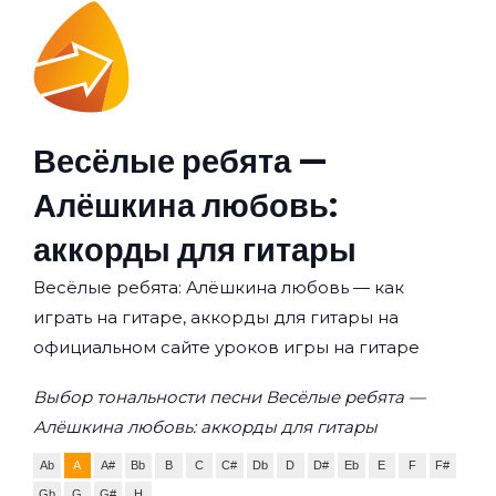
Весёлые ребята —
Алёшкина любовь:
аккорды для гитары
Весёлые ребята: Алёшкина любовь — как
играть на гитаре, аккорды для гитары на
официальном сайте уроков игры на гитаре
Выбор тональности песни Весёлые ребята —
Алёшкина любовь: аккорды для гитары
Ab
A
A#
Bb
B
C
C#
Db
D
D#
Eb
E
F
F#
Gb
G
G#
H