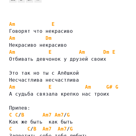
Am
E
Говорят что некрасиво
Am
Dm
Некрасиво некрасиво
Am
E
Am
Dm
E
Отбивать девчонок у друзей своих
Это так но ты с Алёшкой
Несчастлива несчастлива
Am
E
Am
G#
G
А судьба связала крепко нас троих
Припев:
C
C
/
B
Am7
Am7
/
G
Как же быть  как быть
C
C
/
B
Am7
Am7
/
G
Запретить себе тебя любить -