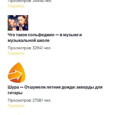
Просмотров: 34446 чел.
Перейти
Жену найти не просто
За белою рекою
Что такое сольфеджио — в музыке и
музыкальной школе
Просмотров: 32941 чел.
Забытые встречи
Перейти
Звездочёт
Золотой ключик
Шура — Отшумели летние дожди: аккорды для
гитары
Просмотров: 27581 чел.
Избранник
Перейти