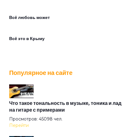
Всё любовь может
Всё это в Крыму
Всегда вдали
Популярное на сайте
Встреча
Где ты
Что такое тональность в музыке, тоника и лад
на гитаре с примерами
Просмотров: 45098 чел.
Где-то край света
Перейти