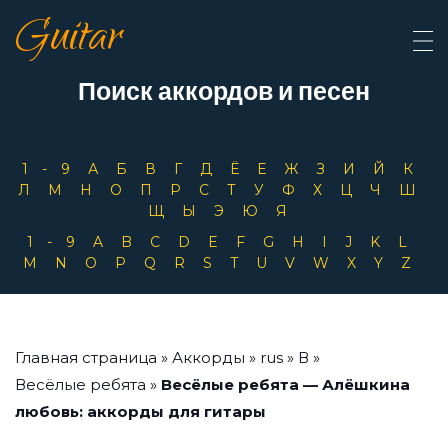
Guitar
Поиск аккордов и песен
1-9
А
Б
В
Г
Д
Ё
Е
Ж
З
И
Й
К
Л
М
Н
О
П
Р
С
Т
У
Ф
Х
Ц
Ч
Ш
Щ
Ы
Э
Ю
Я
1-9
A
B
C
D
E
F
G
H
I
J
K
L
M
N
O
P
Q
R
S
T
U
V
W
X
Y
Z
Главная страница
»
Аккорды
»
rus
»
В
»
Весёлые ребята
»
Весёлые ребята — Алёшкина
любовь: аккорды для гитары