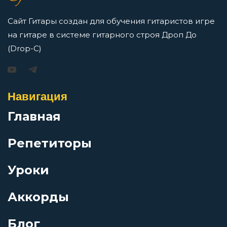
Перейти
Любовь дитя планеты
Сайт Гитары создан для обучения гитаристов игре
на гитаре в системе гитарного строя Дроп До
Любовь огромная страна
(Drop-C)
Игорь Растеряев — Безрукавочка: аккорды для
гитары
Люди встречаются
Навигация
Просмотров: 15197 чел.
Перейти
Главная
Маков цвет
Репетиторы
Мамина пластинка
Уроки
АукцЫон — Возле меня: аккорды для гитары
Мелодия Бимбо
Просмотров: 10551 чел.
Аккорды
Перейти
Блог
Мелочи жизни