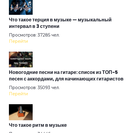
Гороскоп
Что такое терция в музыке — музыкальный
интервал в 3 ступени
Дальняя песня
Просмотров: 37285 чел.
Перейти
День без выстрела
Доброте предела нет
Новогодние песни на гитаре: список из ТОП-5
песен с аккордами, для начинающих гитаристов
Просмотров: 35093 чел.
Дом горит
Перейти
Дороги
Что такое ритм в музыке
Если б не суббота