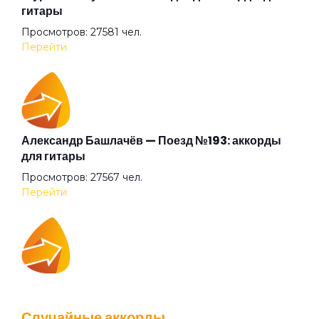
гитары
Просмотров: 27581 чел.
Новый вирус
Перейти
Облако
Оборотень
Александр Башлачёв — Поезд №193: аккорды
для гитары
Просмотров: 27567 чел.
Окурки
Перейти
Она не такая как все
IOWA — Плохо танцевать: аккорды для гитары
Осень
Просмотров: 26043 чел.
Случайные аккорды