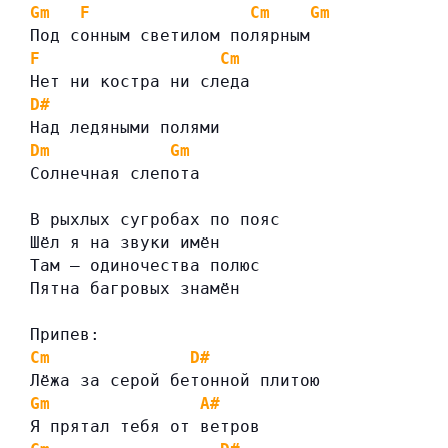
Gm
F
Cm
Gm
Под сонным светилом полярным
F
Cm
Нет ни костра ни следа
D#
Над ледяными полями
Dm
Gm
Солнечная слепота
В рыхлых сугробах по пояс
Шёл я на звуки имён
Там — одиночества полюс
Пятна багровых знамён
Припев:
Cm
D#
Лёжа за серой бетонной плитою
Gm
A#
Я прятал тебя от ветров