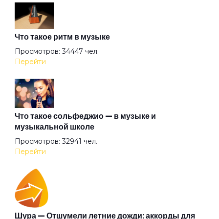
Моя крепость
Что такое ритм в музыке
Мы победим
Просмотров: 34447 чел.
Перейти
На городской карте
На территории всей страны
Что такое сольфеджио — в музыке и
музыкальной школе
Просмотров: 32941 чел.
Надежда
Перейти
Наше лето
Никто не сможет меня остановить
Шура — Отшумели летние дожди: аккорды для