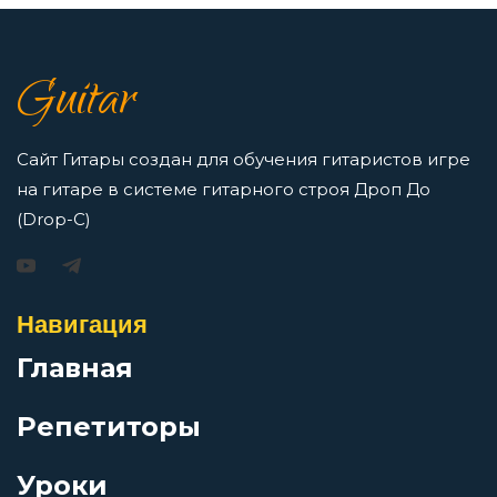
7 нот в музыке: До, Ре, Ми, Фа, Соль, Ля, Си —
как освоить нотную грамоту новичкам
Полеты
Guitar
Просмотров: 16424 чел.
Перейти
Последний из нас
Сайт Гитары создан для обучения гитаристов игре
на гитаре в системе гитарного строя Дроп До
Ранен
(Drop-C)
Игорь Растеряев — Безрукавочка: аккорды для
гитары
РКНРЛМРТВ
Навигация
Просмотров: 15197 чел.
Перейти
Главная
Русская
Репетиторы
Северная страна (feat. Oxxxymiron)
Уроки
АукцЫон — Возле меня: аккорды для гитары