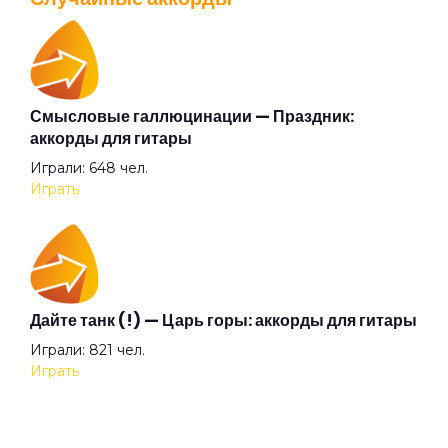
Перейти
Отец
Память
Смысловые галлюцинации — Праздник:
Валентин Стрыкало — Gay porn: аккорды для
аккорды для гитары
гитары
Плюшевая
Играли: 648 чел.
Просмотров: 25700 чел.
Играть
Перейти
Под цыганским солнцем
Подорожник
Аккорды для начинающих играть на гитаре —
Дайте танк (!) — Царь горы: аккорды для гитары
легкие и простые песни на гитаре
Играли: 821 чел.
Просмотров: 23279 чел.
Поезд
Играть
Перейти
Пока не выключат свет