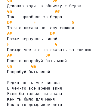
Cm
D#
Девочка ходит в обнимку с бедою
Gm
A#
Так — приобняв за бедро
D#
F
G
То что писала по телу слюною
A#
D#
Позже вернулось виной
F
G
Прежде чем что-то сказать за спиною
A#
D#
Просто попробуй быть мной
Cm
Gm
Попробуй быть мной
Редко но ты мне писала
В чём-то всё время виня
Если бы только ты знала
Кем ты была для меня
Как в то дождливое лето