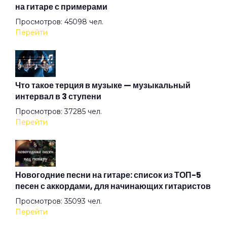
на гитаре с примерами
Просмотров: 45098 чел.
Корабль
Перейти
Лифт
Что такое терция в музыке — музыкальный
интервал в 3 ступени
Любовь во время чумы (feat. Ёлка)
Просмотров: 37285 чел.
Перейти
Людмила
Меломан
Новогодние песни на гитаре: список из ТОП-5
песен с аккордами, для начинающих гитаристов
Просмотров: 35093 чел.
Мотыльки
Перейти