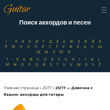
Guitar
Поиск аккордов и песен
1-9
А
Б
В
Г
Д
Ё
Е
Ж
З
И
Й
К
Л
М
Н
О
П
Р
С
Т
У
Ф
Х
Ц
Ч
Ш
Щ
Ы
Э
Ю
Я
1-9
A
B
C
D
E
F
G
H
I
J
K
L
M
N
O
P
Q
R
S
T
U
V
W
X
Y
Z
Главная страница
»
25/17
»
25/17 — Девочка с
бедою: аккорды для гитары