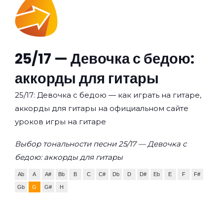
25/17 — Девочка с бедою:
аккорды для гитары
25/17: Девочка с бедою — как играть на гитаре,
аккорды для гитары на официальном сайте
уроков игры на гитаре
Выбор тональности песни 25/17 — Девочка с
бедою: аккорды для гитары
Ab
A
A#
Bb
B
C
C#
Db
D
D#
Eb
E
F
F#
Gb
G
G#
H