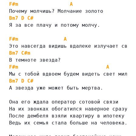
F#m
A
Почему молчишь? Молчание золото
Bm7
D
C#
Я за все плачу и потому молчу.
F#m
A
Это навсегда видишь вдалеке излучает свет
Bm7
C#m
В темноте звезда?
F#m
A
Мы с тобой вдвоем будем видеть свет милли
Bm7
D
C#
А звезда уже может быть мертва.
Она его ждала оператор сотовой связи
На их звонках обогатился наверное сразу.
После дембеля взяли квартиру в ипотеку
Ведь их семья стала больше на человека.