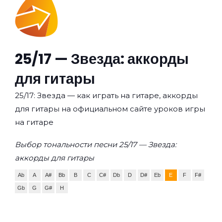
25/17 — Звезда: аккорды
для гитары
25/17: Звезда — как играть на гитаре, аккорды
для гитары на официальном сайте уроков игры
на гитаре
Выбор тональности песни 25/17 — Звезда:
аккорды для гитары
Ab
A
A#
Bb
B
C
C#
Db
D
D#
Eb
E
F
F#
Gb
G
G#
H