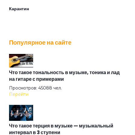
Карантин
Каток
Популярное на сайте
Когда воскреснем
Комната
Что такое тональность в музыке, тоника и лад
на гитаре с примерами
Просмотров: 45088 чел.
Корабль
Перейти
Лифт
Что такое терция в музыке — музыкальный
интервал в 3 ступени
Любовь во время чумы (feat. Ёлка)