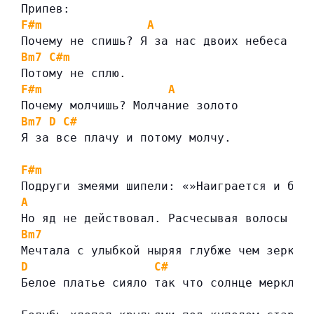
Припев:
F#m
A
Почему не спишь? Я за нас двоих небеса мо
Bm7
C#m
Потому не сплю.
F#m
A
Почему молчишь? Молчание золото
Bm7
D
C#
Я за все плачу и потому молчу.
F#m
Подруги змеями шипели: «»Наиграется и бро
A
Но яд не действовал. Расчесывая волосы
Bm7
Мечтала с улыбкой ныряя глубже чем зеркал
D
C#
Белое платье сияло так что солнце меркло.