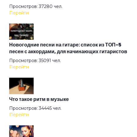
Просмотров: 37280 чел.
Перейти
Людмила
Меломан
Новогодние песни на гитаре: список из ТОП-5
песен с аккордами, для начинающих гитаристов
Просмотров: 35091 чел.
Мотыльки
Перейти
Моя крепость
Что такое ритм в музыке
Мы победим
Просмотров: 34445 чел.
Перейти
На городской карте