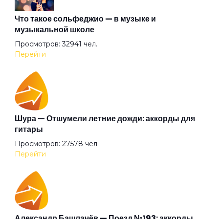
На территории всей страны
Что такое сольфеджио — в музыке и
музыкальной школе
Просмотров: 32941 чел.
Надежда
Перейти
Наше лето
Никто не сможет меня остановить
Шура — Отшумели летние дожди: аккорды для
гитары
Просмотров: 27578 чел.
Новый вирус
Перейти
Облако
Оборотень
Александр Башлачёв — Поезд №193: аккорды