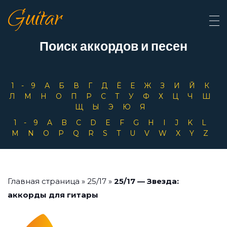
Guitar
Поиск аккордов и песен
1-9
А
Б
В
Г
Д
Ё
Е
Ж
З
И
Й
К
Л
М
Н
О
П
Р
С
Т
У
Ф
Х
Ц
Ч
Ш
Щ
Ы
Э
Ю
Я
1-9
A
B
C
D
E
F
G
H
I
J
K
L
M
N
O
P
Q
R
S
T
U
V
W
X
Y
Z
Главная страница
»
25/17
»
25/17 — Звезда:
аккорды для гитары