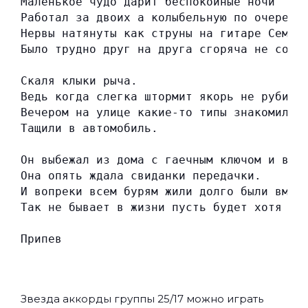
Маленькое чудо дарит беспокойные ночи
Работал за двоих а колыбельную по очереди
Нервы натянуты как струны на гитаре Семен
Было трудно друг на друга сгоряча не сорв
Скаля клыки рыча.
Ведь когда слегка штормит якорь не рубит 
Вечером на улице какие-то типы знакомилис
Тащили в автомобиль.
Он выбежал из дома с гаечным ключом и в т
Она опять ждала свиданки передачки.
И вопреки всем бурям жили долго были вмес
Так не бывает в жизни пусть будет хотя бы
Припев
Звезда аккорды группы
25/17
можно играть