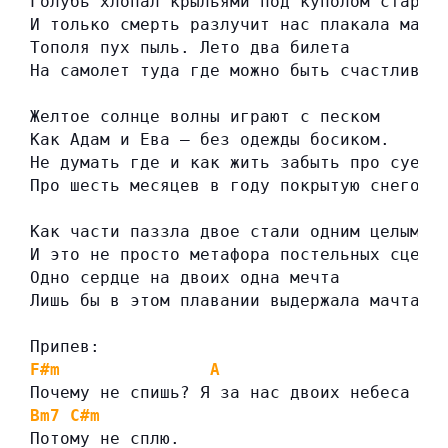
Голубь хлопал крыльями под куполом старог
И только смерть разлучит нас плакала мама
Тополя пух пыль. Лето два билета
На самолет туда где можно быть счастливым
Желтое солнце волны играют с песком
Как Адам и Ева — без одежды босиком.
Не думать где и как жить забыть про суету
Про шесть месяцев в году покрытую снегом 
Как части паззла двое стали одним целым
И это не просто метафора постельных сцен.
Одно сердце на двоих одна мечта
Лишь бы в этом плавании выдержала мачта.
Припев:
F#m
A
Почему не спишь? Я за нас двоих небеса мо
Bm7
C#m
Потому не сплю.