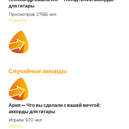
для гитары
Просмотров: 27565 чел.
Окурки
Перейти
Она не такая как все
IOWA — Плохо танцевать: аккорды для гитары
Осень
Просмотров: 26040 чел.
Случайные аккорды
Перейти
Отец
Память
Ария — Что вы сделали с вашей мечтой:
Валентин Стрыкало — Gay porn: аккорды для
аккорды для гитары
гитары
Плюшевая
Играли: 670 чел.
Просмотров: 25697 чел.
Играть