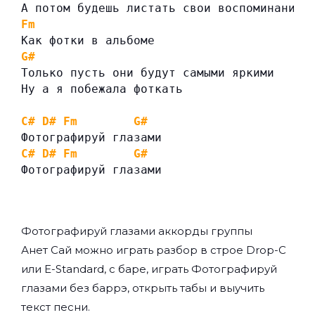
А потом будешь листать свои воспоминания
Fm
Как фотки в альбоме
G#
Только пусть они будут самыми яркими
Ну а я побежала фоткать
C#
D#
Fm
G#
Фотографируй глазами
C#
D#
Fm
G#
Фотографируй глазами
Фотографируй глазами аккорды группы
Анет Сай
можно играть разбор в строе Drop-C
или E-Standard, с баре, играть Фотографируй
глазами без баррэ, открыть табы и выучить
текст песни.