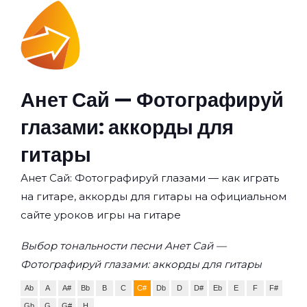
Анет Сай — Фотографируй
глазами: аккорды для
гитары
Анет Сай: Фотографируй глазами — как играть
на гитаре, аккорды для гитары на официальном
сайте уроков игры на гитаре
Выбор тональности песни Анет Сай —
Фотографируй глазами: аккорды для гитары
Ab
A
A#
Bb
B
C
C#
Db
D
D#
Eb
E
F
F#
Gb
G
G#
H