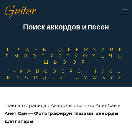
Guitar
Поиск аккордов и песен
1-9
А
Б
В
Г
Д
Ё
Е
Ж
З
И
Й
К
Л
М
Н
О
П
Р
С
Т
У
Ф
Х
Ц
Ч
Ш
Щ
Ы
Э
Ю
Я
1-9
A
B
C
D
E
F
G
H
I
J
K
L
M
N
O
P
Q
R
S
T
U
V
W
X
Y
Z
Главная страница
»
Аккорды
»
rus
»
А
»
Анет Сай
»
Анет Сай — Фотографируй глазами: аккорды
для гитары