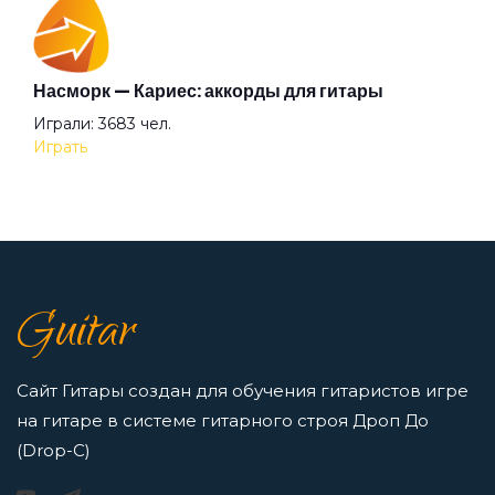
Насморк — Кариес: аккорды для гитары
Аккорды для начинающих играть на гитаре —
Играли: 3683 чел.
легкие и простые песни на гитаре
Играть
Просмотров: 23259 чел.
Перейти
7 нот в музыке: До, Ре, Ми, Фа, Соль, Ля, Си —
Guitar
как освоить нотную грамоту новичкам
Просмотров: 16417 чел.
Перейти
Сайт Гитары создан для обучения гитаристов игре
на гитаре в системе гитарного строя Дроп До
(Drop-C)