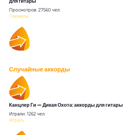
для гитары
Просмотров: 27560 чел.
Перейти
IOWA — Плохо танцевать: аккорды для гитары
Просмотров: 26038 чел.
Случайные аккорды
Перейти
Канцлер Ги — Дикая Охота: аккорды для гитары
Валентин Стрыкало — Gay porn: аккорды для
Играли: 1262 чел.
гитары
Играть
Просмотров: 25692 чел.
Перейти