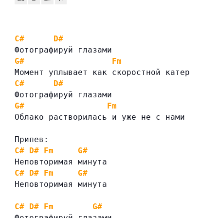
C#
D#
Фотографируй глазами
G#
Fm
Момент уплывает как скоростной катер
C#
D#
Фотографируй глазами
G#
Fm
Облако растворилась и уже не с нами
Припев:
C#
D#
Fm
G#
Неповторимая минута
C#
D#
Fm
G#
Неповторимая минута
C#
D#
Fm
G#
Фотографируй глазами