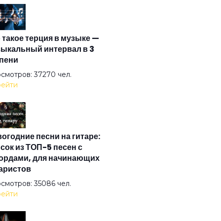
 такое терция в музыке —
ыкальный интервал в 3
пени
смотров: 37270 чел.
ейти
огодние песни на гитаре:
сок из ТОП-5 песен с
ордами, для начинающих
аристов
смотров: 35086 чел.
ейти