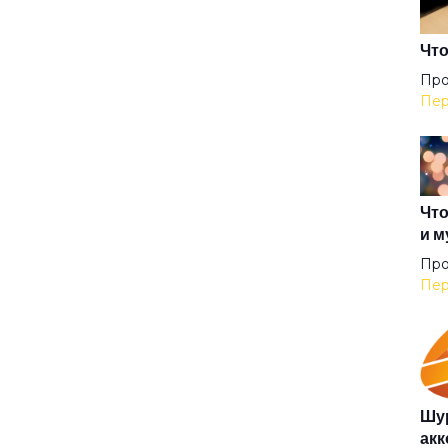
Что
Про
Пер
Что
и м
Про
Пер
Шур
акк