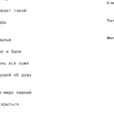
С т
ывает такой
Ты 
ыры
Фот
пылью
ше и были
знь все хуже
душой об душу
м мире лишний
скрыться