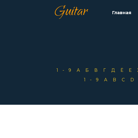
Guitar
Главная
1-9
А
Б
В
Г
Д
Ё
Е
1-9
A
B
C