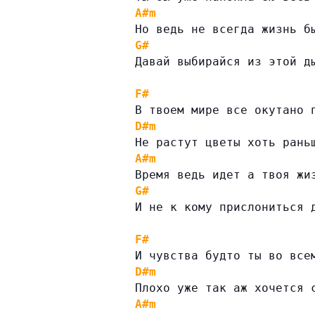
A#m
Но ведь не всегда жизнь б
G#
Давай выбирайся из этой д
F#
В твоем мире все окутано 
D#m
Не растут цветы хоть рань
A#m
Время ведь идет а твоя жи
G#
И не к кому прислониться 
F#
И чувства будто ты во все
D#m
Плохо уже так аж хочется 
A#m