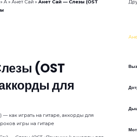
»
А
»
Анет Сай
»
Анет Сай — Слезы (OST
Дру
ры
Ане
Слезы (OST
Выз
 аккорды для
Дот
Ды
) — как играть на гитаре, аккорды для
уроков игры на гитаре
Мот