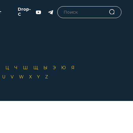
Drop-
г
C
Х
Ц
Ч
Ш
Щ
Ы
Э
Ю
Я
T
U
V
W
X
Y
Z