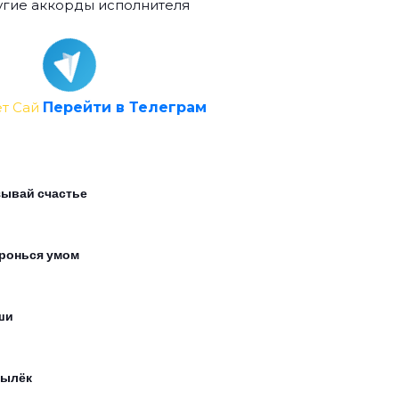
гие аккорды исполнителя
т Сай
Перейти в Телеграм
ывай счастье
ронься умом
ши
ылёк