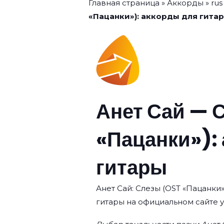
Главная страница
»
Аккорды
»
rus
«Пацанки»): аккорды для гита
Анет Сай — 
«Пацанки»):
гитары
Анет Сай: Слезы (OST «Пацанки»
гитары на официальном сайте 