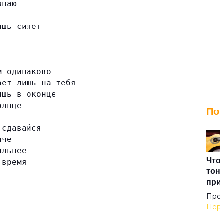
знаю
ишь сияет
м одинаково
ает лишь на тебя
ишь в оконце
олнце
По
 сдавайся
аче
ильнее
Что
 время
тон
пр
Про
Пер