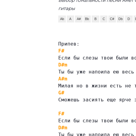
Выбор тональности песни Анет 
гитары
Ab
A
A#
Bb
B
C
C#
Db
D
Припев:
F#
Если бы слезы твои были в
D#m
Ты бы уже напоила ею весь
A#m
Милая но в жизни есть не 
G#
Сможешь засиять еще ярче 
F#
Если бы слезы твои были в
D#m
Ты бы уже напоила ею весь