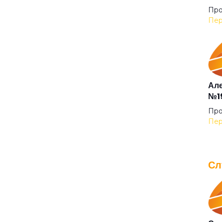
Про
Пер
Але
№19
Про
Пер
Сл
IOW
для
Про