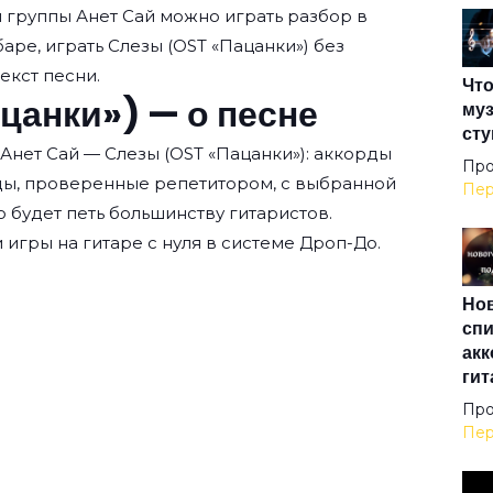
ы группы
Анет Сай
можно играть разбор в
баре, играть Слезы (OST «Пацанки») без
текст песни.
Что
цанки») — о песне
муз
сту
Анет Сай — Слезы (OST «Пацанки»): аккорды
Про
ды, проверенные репетитором, с выбранной
Пер
о будет петь большинству гитаристов.
 игры на гитаре с нуля
в системе Дроп-До.
Нов
спи
акк
гит
Про
Пер