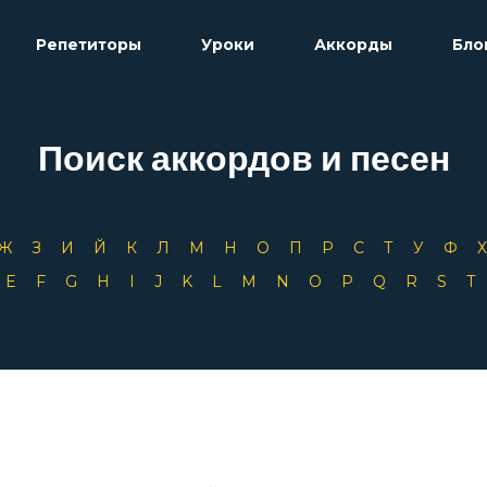
Репетиторы
Уроки
Аккорды
Бло
Поиск аккордов и песен
Ж
З
И
Й
К
Л
М
Н
О
П
Р
С
Т
У
Ф
D
E
F
G
H
I
J
K
L
M
N
O
P
Q
R
S