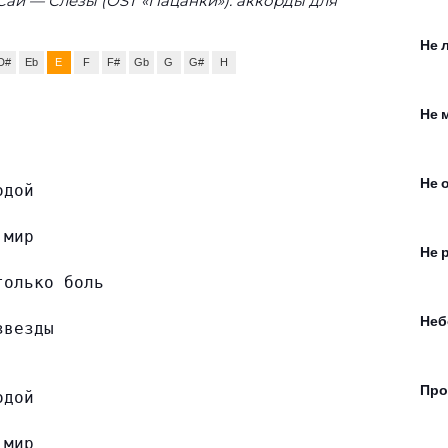
Сай — Слезы (OST «Пацанки»): аккорды для
Не 
D#
Eb
E
F
F#
Gb
G
G#
H
Не 
Не 
одой
 мир
Не 
только боль
Неб
звезды
Пр
одой
 мир