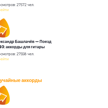
смотров: 27572 чел.
ейти
ксандр Башлачёв — Поезд
3: аккорды для гитары
смотров: 27558 чел.
ейти
учайные аккорды
A — Плохо танцевать: аккорды
 гитары
смотров: 26037 чел.