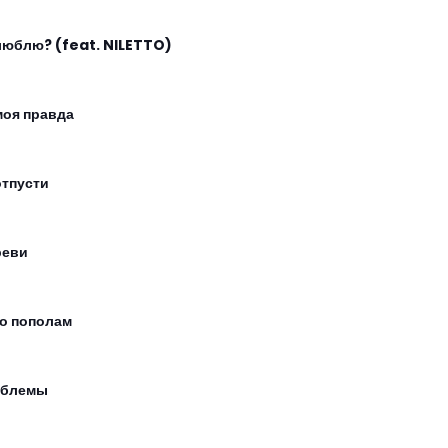
люблю? (feat. NILETTO)
моя правда
отпусти
реви
о пополам
облемы