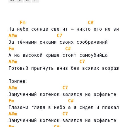
Fm
C#
На небе солнце светит — никто его не види
A#m
C7
За тёмными очками своих соображений
Fm
C#
А на высокой крыше стоит самоубийца
A#m
C7
Готовый прыгнуть вниз без всяких возражен
Припев:
A#m
C7
Замученный котёнок валялся на асфальте
Fm
C#
Глазами глядя в небо а я сидел и плакал
A#m
C7
Замученный котёнок валялся на асфальте
Fm
C#