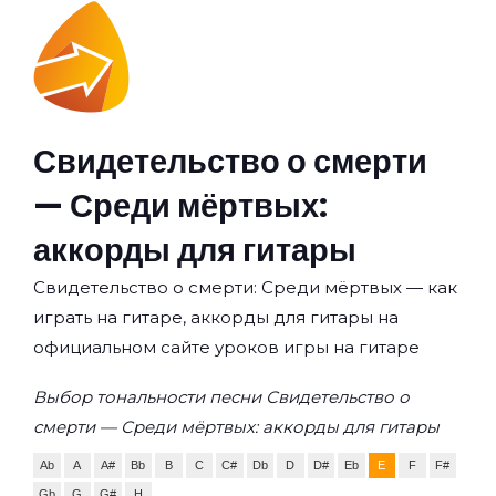
Свидетельство о смерти
— Среди мёртвых:
аккорды для гитары
Свидетельство о смерти: Среди мёртвых — как
играть на гитаре, аккорды для гитары на
официальном сайте уроков игры на гитаре
Выбор тональности песни Свидетельство о
смерти — Среди мёртвых: аккорды для гитары
Ab
A
A#
Bb
B
C
C#
Db
D
D#
Eb
E
F
F#
Gb
G
G#
H