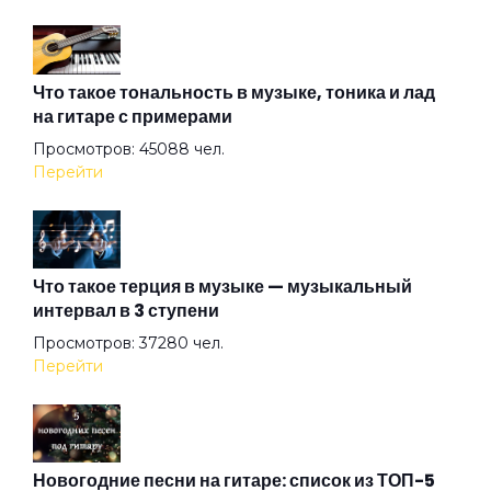
Когда я ответил Да
Краски
Что такое тональность в музыке, тоника и лад
на гитаре с примерами
Просмотров: 45088 чел.
Кто кроме тебя
Перейти
Мертвая зона
Что такое терция в музыке — музыкальный
интервал в 3 ступени
Моё имя
Просмотров: 37280 чел.
Перейти
Ничего не надо
Ничей
Новогодние песни на гитаре: список из ТОП-5