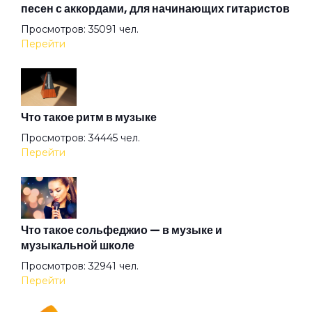
песен с аккордами, для начинающих гитаристов
Просмотров: 35091 чел.
О пламенной душе
Перейти
Обосранный герой
Что такое ритм в музыке
Оптимистическое
Просмотров: 34445 чел.
Перейти
Осенний бред
Петля
Что такое сольфеджио — в музыке и
музыкальной школе
Просмотров: 32941 чел.
Плакун-трава
Перейти