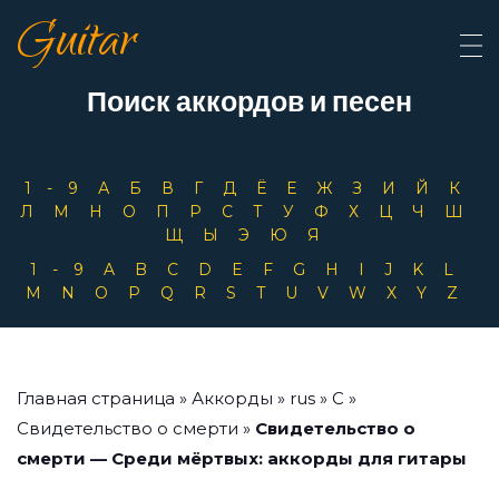
Guitar
Поиск аккордов и песен
1-9
А
Б
В
Г
Д
Ё
Е
Ж
З
И
Й
К
Л
М
Н
О
П
Р
С
Т
У
Ф
Х
Ц
Ч
Ш
Щ
Ы
Э
Ю
Я
1-9
A
B
C
D
E
F
G
H
I
J
K
L
M
N
O
P
Q
R
S
T
U
V
W
X
Y
Z
Главная страница
»
Аккорды
»
rus
»
С
»
Свидетельство о смерти
»
Свидетельство о
смерти — Среди мёртвых: аккорды для гитары