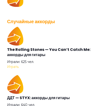
IOWA — Плохо танцевать: аккорды для гитары
С песней весело шагать
Просмотров: 26040 чел.
Случайные аккорды
Перейти
Сам по себе
Самоубийца Маша
The Rolling Stones — You Can’t Catch Me:
Валентин Стрыкало — Gay porn: аккорды для
аккорды для гитары
гитары
Свободная война
Играли: 625 чел.
Просмотров: 25697 чел.
Играть
Перейти
Сказки
Собаке собачья смерть
Аккорды для начинающих играть на гитаре —
ДДТ — STYX: аккорды для гитары
легкие и простые песни на гитаре
Играли: 640 чел.