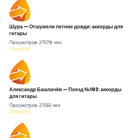
Подводная лодка
Помнишь
Шура — Отшумели летние дожди: аккорды для
гитары
Просмотров: 27578 чел.
После тухлого дня
Перейти
Привет
Про котёнка
Александр Башлачёв — Поезд №193: аккорды
для гитары
Просмотров: 27565 чел.
Прятки
Перейти
Рваная дыра