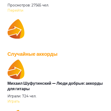
Просмотров: 27565 чел.
Ромашки
Перейти
Серым дождём
IOWA — Плохо танцевать: аккорды для гитары
Солнечный зайчик
Просмотров: 26043 чел.
Случайные аккорды
Перейти
Шаб-да-будай
Я приду первым
Михаил Шуфутинский — Люди добрые: аккорды
Валентин Стрыкало — Gay porn: аккорды для
для гитары
гитары
Играли: 724 чел.
Просмотров: 25698 чел.
Играть
Перейти