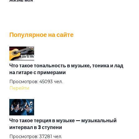
Жизнь моя
Игла
Популярное на сайте
Ковыляй потихонечку
Колдуй бабка
Что такое тональность в музыке, тоника и лад
на гитаре с примерами
Просмотров: 45093 чел.
Королева города
Перейти
Королева сна
Что такое терция в музыке — музыкальный
интервал в 3 ступени
Кошка
Просмотров: 37281 чел.