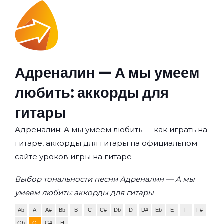
Адреналин — А мы умеем
любить: аккорды для
гитары
Адреналин: А мы умеем любить — как играть на
гитаре, аккорды для гитары на официальном
сайте уроков игры на гитаре
Выбор тональности песни Адреналин — А мы
умеем любить: аккорды для гитары
Ab
A
A#
Bb
B
C
C#
Db
D
D#
Eb
E
F
F#
Gb
G
G#
H