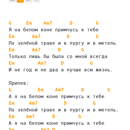
G
Em
Am7
D
G
Я на белом коне примчусь к тебе
Em
Am7
D
G
По зелёной траве и в пургу и в метель
Em
Am7
D
G
Только лишь бы была со мной всегда
Em
Am7
D
G
И не год и не два а лучше всю жизнь.
Припев:
G
Em
Am7
D
G
А я на белом коне примчусь к тебе
Em
Am7
D
G
По зелёной траве и в пургу и в метель.
Em
Am7
D
G
А я на белом коне примчусь к тебе
Em
Am7
D