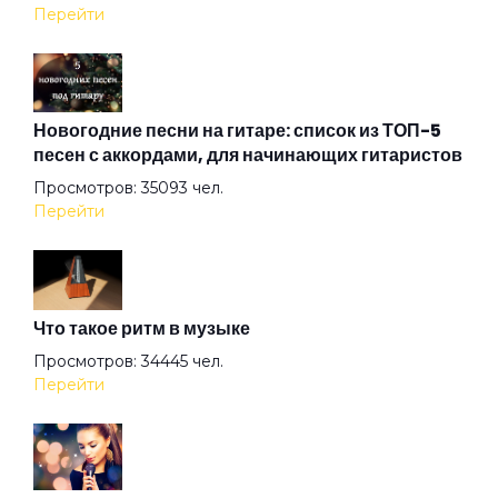
Перейти
Мальчуган
Мои видения
Новогодние песни на гитаре: список из ТОП-5
песен с аккордами, для начинающих гитаристов
Просмотров: 35093 чел.
Мои старые друзья
Перейти
На Землю Звёзды
Что такое ритм в музыке
Наташка
Просмотров: 34445 чел.
Перейти
Не забывай