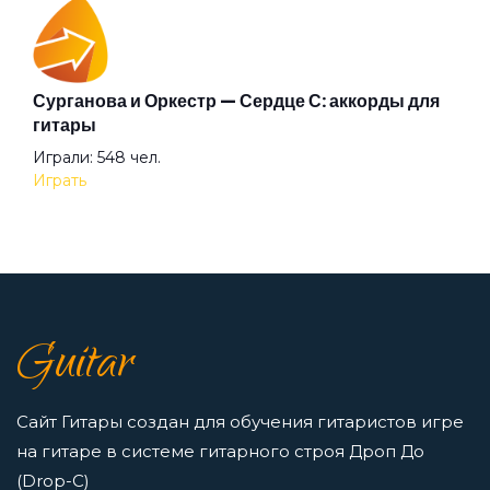
Аккорды для начинающих играть на гитаре —
Сурганова и Оркестр — Сердце С: аккорды для
легкие и простые песни на гитаре
гитары
Просмотров: 23277 чел.
Играли: 548 чел.
Перейти
Играть
7 нот в музыке: До, Ре, Ми, Фа, Соль, Ля, Си —
как освоить нотную грамоту новичкам
Просмотров: 16423 чел.
Guitar
Перейти
Сайт Гитары создан для обучения гитаристов игре
на гитаре в системе гитарного строя Дроп До
(Drop-C)