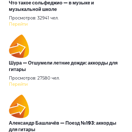
Ноу мани
Что такое сольфеджио — в музыке и
музыкальной школе
Просмотров: 32941 чел.
Ночь
Перейти
Осень
Первая любовь
Шура — Отшумели летние дожди: аккорды для
гитары
Просмотров: 27580 чел.
Птичка
Перейти
Радости
Розы-морозы
Александр Башлачёв — Поезд №193: аккорды
для гитары