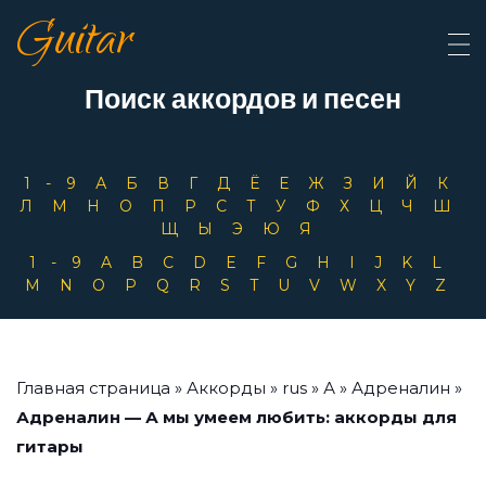
Guitar
Поиск аккордов и песен
1-9
А
Б
В
Г
Д
Ё
Е
Ж
З
И
Й
К
Л
М
Н
О
П
Р
С
Т
У
Ф
Х
Ц
Ч
Ш
Щ
Ы
Э
Ю
Я
1-9
A
B
C
D
E
F
G
H
I
J
K
L
M
N
O
P
Q
R
S
T
U
V
W
X
Y
Z
Главная страница
»
Аккорды
»
rus
»
А
»
Адреналин
»
Адреналин — А мы умеем любить: аккорды для
гитары