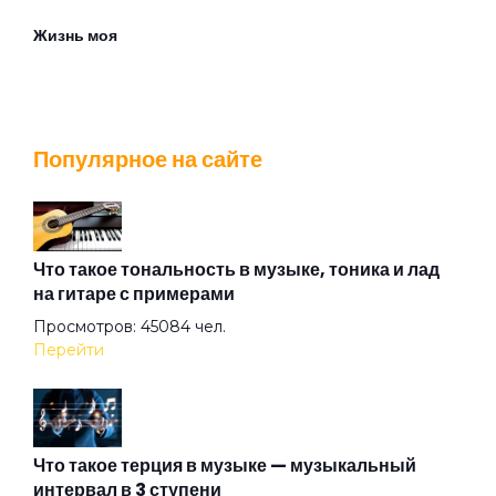
Жизнь моя
Игла
Популярное на сайте
Ковыляй потихонечку
Колдуй бабка
Что такое тональность в музыке, тоника и лад
на гитаре с примерами
Просмотров: 45084 чел.
Королева города
Перейти
Королева сна
Что такое терция в музыке — музыкальный
интервал в 3 ступени
Кошка