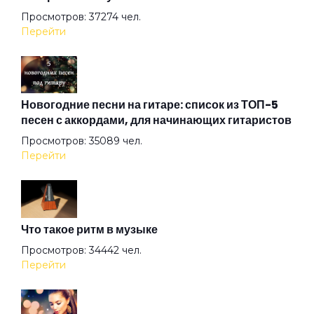
Просмотров: 37274 чел.
Перейти
Мальчуган
Мои видения
Новогодние песни на гитаре: список из ТОП-5
песен с аккордами, для начинающих гитаристов
Просмотров: 35089 чел.
Мои старые друзья
Перейти
На Землю Звёзды
Что такое ритм в музыке
Наташка
Просмотров: 34442 чел.
Перейти
Не забывай