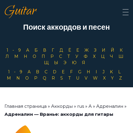
Guitar
Поиск аккордов и песен
1-9
А
Б
В
Г
Д
Ё
Е
Ж
З
И
Й
К
Л
М
Н
О
П
Р
С
Т
У
Ф
Х
Ц
Ч
Ш
Щ
Ы
Э
Ю
Я
1-9
A
B
C
D
E
F
G
H
I
J
K
L
M
N
O
P
Q
R
S
T
U
V
W
X
Y
Z
Главная страница
»
Аккорды
»
rus
»
А
»
Адреналин
»
Адреналин — Вранье: аккорды для гитары