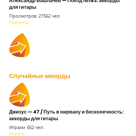
Александр Башлачёв — Поезд №193: аккорды
для гитары
Просмотров: 27562 чел.
Ромашки
Перейти
Серым дождём
IOWA — Плохо танцевать: аккорды для гитары
Солнечный зайчик
Просмотров: 26039 чел.
Случайные аккорды
Перейти
Шаб-да-будай
Я приду первым
Джизус — 47 / Путь в нирвану и бесконечность:
Валентин Стрыкало — Gay porn: аккорды для
аккорды для гитары
гитары
Играли: 652 чел.
Просмотров: 25696 чел.
Играть