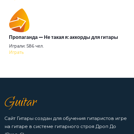
Перейти
Аккорды для начинающих играть на гитаре —
Пропаганда — Не такая я: аккорды для гитары
легкие и простые песни на гитаре
Играли: 586 чел.
Просмотров: 23264 чел.
Играть
Перейти
7 нот в музыке: До, Ре, Ми, Фа, Соль, Ля, Си —
как освоить нотную грамоту новичкам
Guitar
Просмотров: 16420 чел.
Перейти
Сайт Гитары создан для обучения гитаристов игре
на гитаре в системе гитарного строя Дроп До