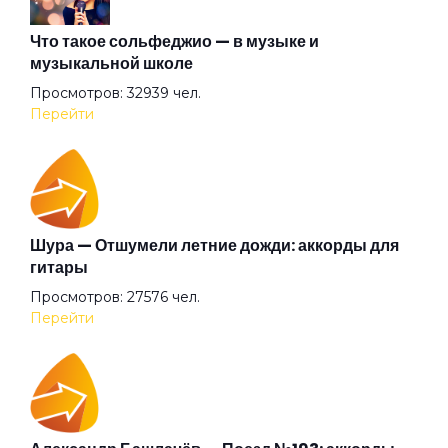
Ноу мани
Что такое сольфеджио — в музыке и
музыкальной школе
Просмотров: 32939 чел.
Ночь
Перейти
Осень
Первая любовь
Шура — Отшумели летние дожди: аккорды для
гитары
Просмотров: 27576 чел.
Птичка
Перейти
Радости
Розы-морозы