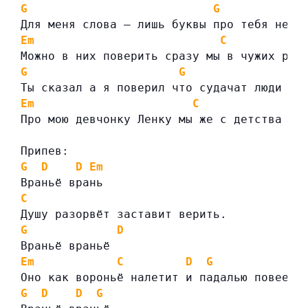
G
G
Для меня слова — лишь буквы про тебя не т
Em
C
Можно в них поверить сразу мы в чужих рук
G
G
Ты сказал а я поверил что судачат люди зл
Em
C
Про мою девчонку Ленку мы же с детства не
Припев:
G
D
D
Em
Враньё врань
C
Душу разорвёт заставит верить.
G
D
Враньё враньё
Em
C
D
G
Оно как вороньё налетит и падалью повеет.
G
D
D
G