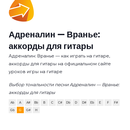
Адреналин — Вранье:
аккорды для гитары
Адреналин: Вранье — как играть на гитаре,
аккорды для гитары на официальном сайте
уроков игры на гитаре
Выбор тональности песни Адреналин — Вранье:
аккорды для гитары
Ab
A
A#
Bb
B
C
C#
Db
D
D#
Eb
E
F
F#
Gb
G
G#
H