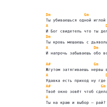
Dm
Gm
Ты убиваешься одной иглой
A
И Бог свидетель что ты де
Dm
Ты кровь мешаешь с дьявол
A
Dm
И напрочь забываешь обо в
A#
Gm
Жгутом затягиваешь нервы 
A
Удавка есть приход ну где
A#
Gm
Твоё окно зовёт чтоб сдел
A
Ты на краю и выбор — рай?