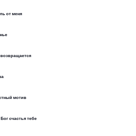
ль от меня
нье
 возвращается
за
стный мотив
 Бог счастья тебе