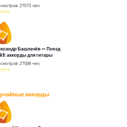
ости
смотров: 27573 чел.
ейти
ы-морозы
ашки
ксандр Башлачёв — Поезд
3: аккорды для гитары
ым дождём
смотров: 27558 чел.
ейти
нечный зайчик
учайные аккорды
-да-будай
A — Плохо танцевать: аккорды
 гитары
риду первым
смотров: 26037 чел.