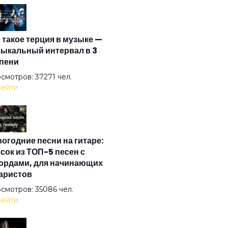
олева сна
 такое терция в музыке —
ка
ыкальный интервал в 3
пени
ьчуган
смотров: 37271 чел.
ейти
 видения
огодние песни на гитаре:
 старые друзья
сок из ТОП-5 песен с
ордами, для начинающих
аристов
Землю Звёзды
смотров: 35086 чел.
ейти
ашка