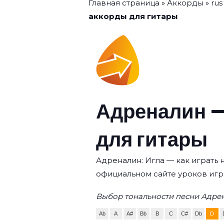
Главная страница
»
Аккорды
»
rus
аккорды для гитары
Адреналин —
для гитары
Адреналин: Игла — как играть 
официальном сайте уроков игр
Выбор тональности песни Адрен
Ab
A
A#
Bb
B
C
C#
Db
D