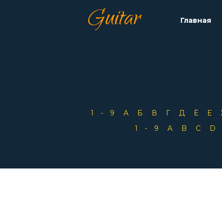
Guitar
Главная
1-9
А
Б
В
Г
Д
Ё
Е
1-9
A
B
C