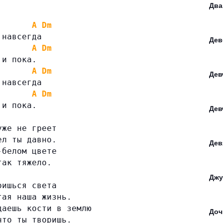
Два
A
Dm
 навсегда
Дев
A
Dm
 и пока.
A
Dm
Дев
 навсегда
A
Dm
 и пока.
Дев
уже не греет
ел ты давно.
Дев
-белом цвете
так тяжело.
Джу
оишься света
тая наша жизнь.
даешь кости в землю
Доч
что ты творишь.