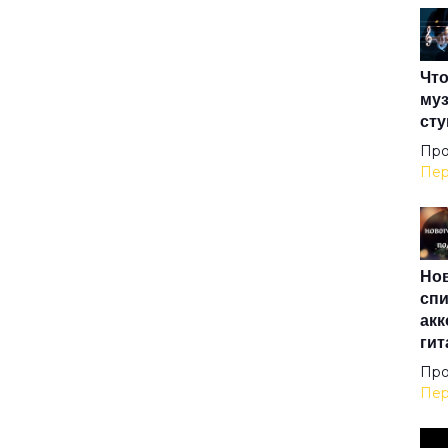
Кор
Что
Кош
муз
сту
Мал
Про
Пер
Мои
Нов
Мои
спи
акк
гит
На 
Про
Пер
Нат