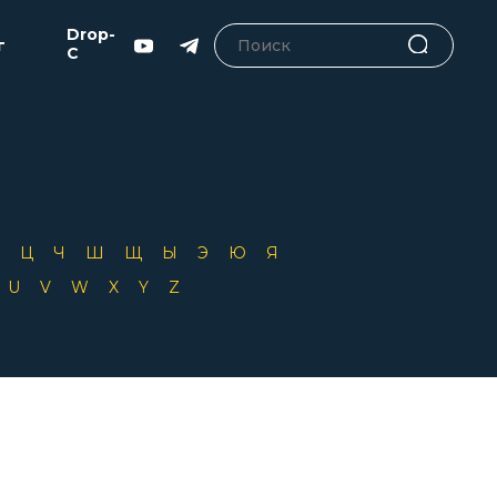
Drop-
г
C
Х
Ц
Ч
Ш
Щ
Ы
Э
Ю
Я
T
U
V
W
X
Y
Z