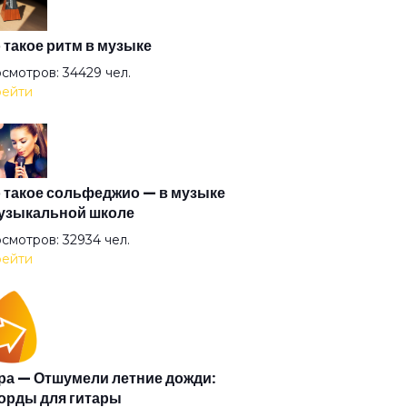
забывай
 такое ритм в музыке
смотров: 34429 чел.
ейти
 мани
ь
 такое сольфеджио — в музыке
узыкальной школе
нь
смотров: 32934 чел.
ейти
вая любовь
чка
а — Отшумели летние дожди:
орды для гитары