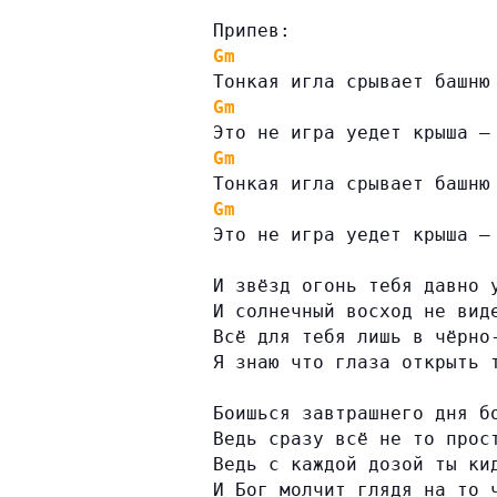
Припев:
Gm
Тонкая игла срывает башню
Gm
Это не игра уедет крыша —
Gm
Тонкая игла срывает башню
Gm
Это не игра уедет крыша —
И звёзд огонь тебя давно 
И солнечный восход не вид
Всё для тебя лишь в чёрно
Я знаю что глаза открыть 
Боишься завтрашнего дня б
Ведь сразу всё не то прос
Ведь с каждой дозой ты ки
И Бог молчит глядя на то 