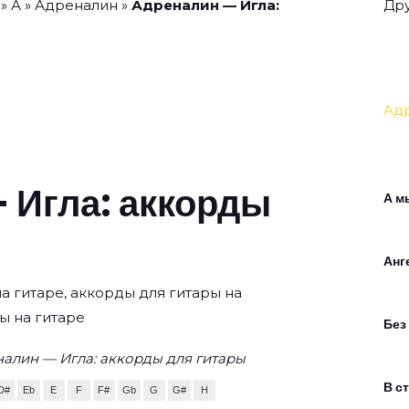
»
А
»
Адреналин
»
Адреналин — Игла:
Дру
Ад
 Игла: аккорды
А м
Анг
на гитаре, аккорды для гитары на
ы на гитаре
Без
алин — Игла: аккорды для гитары
В с
D#
Eb
E
F
F#
Gb
G
G#
H