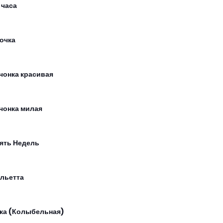
 часа
очка
чонка красивая
чонка милая
ять Недель
льетта
ка (Колыбельная)