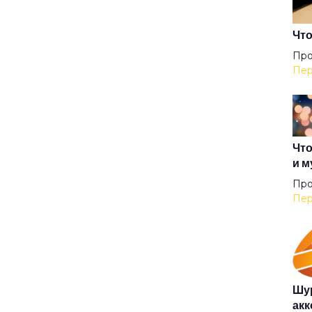
Не 
Что
Про
Пер
Ноу
Ноч
Что
и м
Осе
Про
Пер
Пер
Пти
Шур
акк