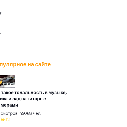
г
ь
нь моя
пулярное на сайте
ыляй потихонечку
дуй бабка
 такое тональность в музыке,
ика и лад на гитаре с
имерами
олева города
смотров: 45068 чел.
ейти