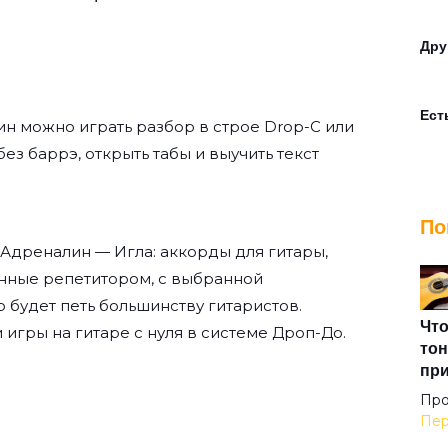
Дру
Ест
ин
можно играть разбор в строе Drop-C или
 без баррэ, открыть табы и выучить текст
Жиз
По
 Адреналин — Игла: аккорды для гитары,
Ков
нные репетитором, с выбранной
о будет петь большинству гитаристов.
Кол
Что
 игры на гитаре с нуля
в системе Дроп-До.
тон
пр
Кор
Про
Пер