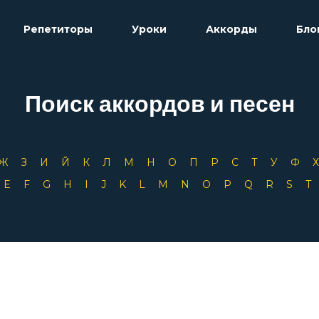
Репетиторы
Уроки
Аккорды
Бло
Поиск аккордов и песен
Ж
З
И
Й
К
Л
М
Н
О
П
Р
С
Т
У
Ф
D
E
F
G
H
I
J
K
L
M
N
O
P
Q
R
S