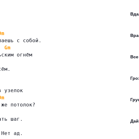
Вда
Dm
Вра
лаешь с собой.
Gm
ьским огнём
Все
сём.
Гро
в узелок
Dm
Гру
 же потолок?
ать шаг.
Дай
 Нет ад.