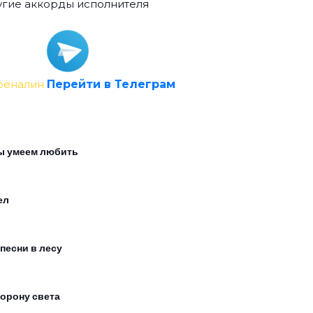
гие аккорды исполнителя
реналин
Перейти в Телеграм
ы умеем любить
ел
 песни в лесу
торону света