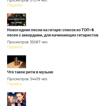
Просмотров: 37274 чел.
Перейти
На краю небес
Не говори больше о любви
Новогодние песни на гитаре: список из ТОП-5
песен с аккордами, для начинающих гитаристов
Просмотров: 35087 чел.
Небо и кровь
Перейти
Нелюбовь
Что такое ритм в музыке
Никто кроме тебя
Просмотров: 34439 чел.
Перейти
Новогодняя песня