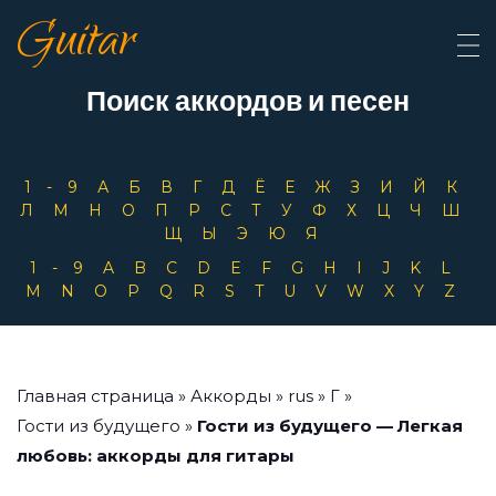
Guitar
Поиск аккордов и песен
1-9
А
Б
В
Г
Д
Ё
Е
Ж
З
И
Й
К
Л
М
Н
О
П
Р
С
Т
У
Ф
Х
Ц
Ч
Ш
Щ
Ы
Э
Ю
Я
1-9
A
B
C
D
E
F
G
H
I
J
K
L
M
N
O
P
Q
R
S
T
U
V
W
X
Y
Z
Главная страница
»
Аккорды
»
rus
»
Г
»
Гости из будущего
»
Гости из будущего — Легкая
любовь: аккорды для гитары