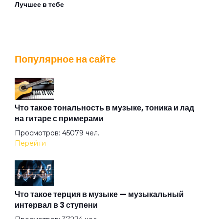
Лучшее в тебе
Люби меня по-французски
Популярное на сайте
Мама Goodbye
Метко
Что такое тональность в музыке, тоника и лад
на гитаре с примерами
Просмотров: 45079 чел.
Мечта
Перейти
Мой Baby
Что такое терция в музыке — музыкальный
интервал в 3 ступени
Мой понедельник