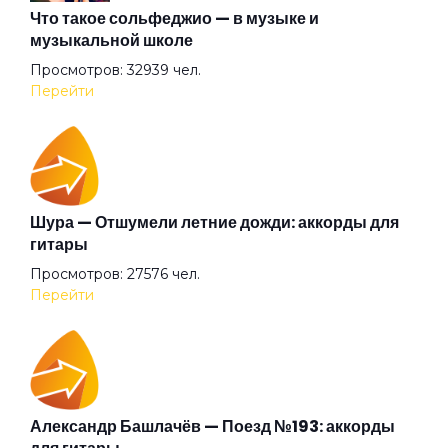
О тебе
Что такое сольфеджио — в музыке и
музыкальной школе
Просмотров: 32939 чел.
О том
Перейти
Один шаг
Он улетел
Шура — Отшумели летние дожди: аккорды для
гитары
Просмотров: 27576 чел.
Он чужой
Перейти
Осень-осень
Отбой
Александр Башлачёв — Поезд №193: аккорды