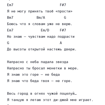
Em7                      F#7

Я не могу принять твоё «прости»

Bm7           Bm/A         G

Боюсь что я словам уже не верю.

Em7             Em/D     F#7

Но знаю — чувствам надо подрасти

G                        A

До высоты открытой настежь двери.

Напрасно с неба падала звезда

Напрасно ты бросал монетки в море.

Я знаю это горе — не беда

Я знаю что беда твоя — не горе.

Весь город в огнях чужой поцелуй…

Я танцую я летаю этот ди-джей мне играет.
