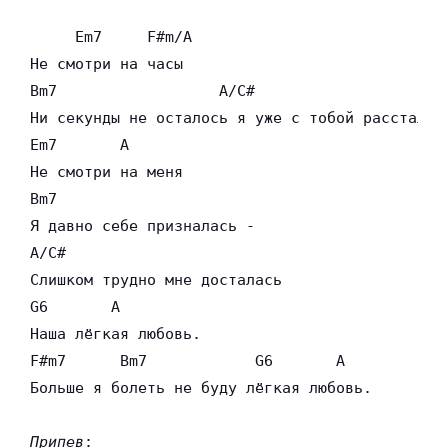
     Em7     F#m/A

Не смотри на часы

Bm7                  A/C#

Ни секунды не осталось я уже с тобой рассталась
Em7       A

Не смотри на меня

Bm7

Я давно себе призналась -

A/C#

Слишком трудно мне досталась

G6       A

Наша лёгкая любовь.

F#m7      Bm7            G6       A

Больше я болеть не буду лёгкая любовь.

Припев
:
