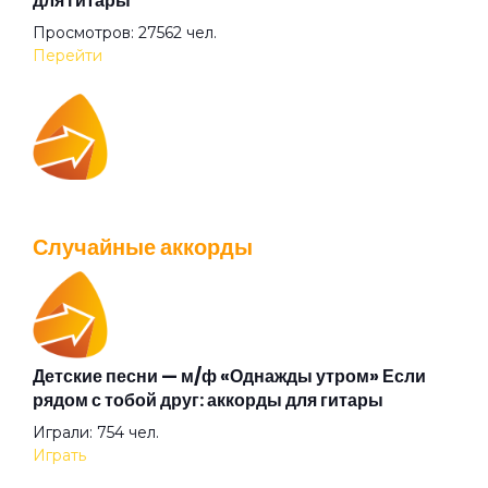
для гитары
Просмотров: 27562 чел.
Переключая каналы
Перейти
Перечитать наизусть стихи
IOWA — Плохо танцевать: аккорды для гитары
Почему ты
Просмотров: 26039 чел.
Случайные аккорды
Перейти
Причем здесь любовь
Прощай любовь моя
Детские песни — м/ф «Однажды утром» Если
Валентин Стрыкало — Gay porn: аккорды для
рядом с тобой друг: аккорды для гитары
гитары
Прощай
Играли: 754 чел.
Просмотров: 25695 чел.
Играть
Перейти