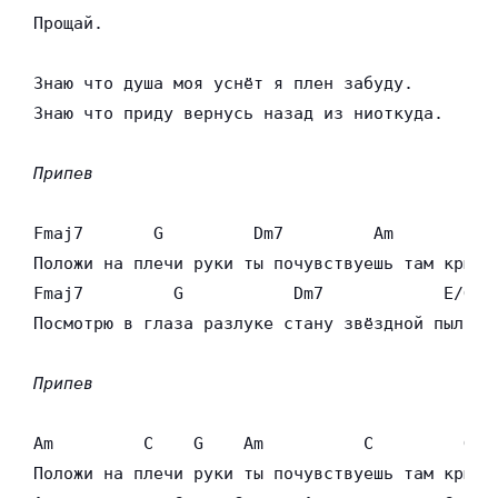
Прощай.

Знаю что душа моя уснёт я плен забуду.

Знаю что приду вернусь назад из ниоткуда.

Припев
Fmaj7       G         Dm7         Am        Am/
Положи на плечи руки ты почувствуешь там крылья
Fmaj7         G           Dm7            E/G#

Посмотрю в глаза разлуке стану звёздной пылью.

Припев
Am         C    G    Am          C         G

Положи на плечи руки ты почувствуешь там крылья