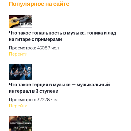
Популярное на сайте
Люби меня по-французски
Мама Goodbye
Что такое тональность в музыке, тоника и лад
на гитаре с примерами
Просмотров: 45087 чел.
Метко
Перейти
Мечта
Что такое терция в музыке — музыкальный
интервал в 3 ступени
Мой Baby
Просмотров: 37278 чел.
Перейти
Мой понедельник