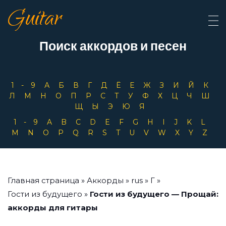
Guitar
Поиск аккордов и песен
1-9
А
Б
В
Г
Д
Ё
Е
Ж
З
И
Й
К
Л
М
Н
О
П
Р
С
Т
У
Ф
Х
Ц
Ч
Ш
Щ
Ы
Э
Ю
Я
1-9
A
B
C
D
E
F
G
H
I
J
K
L
M
N
O
P
Q
R
S
T
U
V
W
X
Y
Z
Главная страница
»
Аккорды
»
rus
»
Г
»
Гости из будущего
»
Гости из будущего — Прощай:
аккорды для гитары