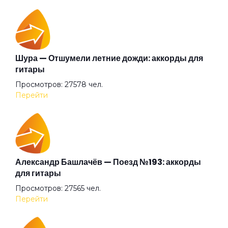
О том
Один шаг
Шура — Отшумели летние дожди: аккорды для
гитары
Просмотров: 27578 чел.
Он улетел
Перейти
Он чужой
Осень-осень
Александр Башлачёв — Поезд №193: аккорды
для гитары
Просмотров: 27565 чел.
Отбой
Перейти