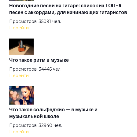
На краю небес
Новогодние песни на гитаре: список из ТОП-5
песен с аккордами, для начинающих гитаристов
Просмотров: 35091 чел.
Не говори больше о любви
Перейти
Небо и кровь
Что такое ритм в музыке
Нелюбовь
Просмотров: 34445 чел.
Перейти
Никто кроме тебя
Новогодняя песня
Что такое сольфеджио — в музыке и
музыкальной школе
Просмотров: 32940 чел.
О тебе
Перейти