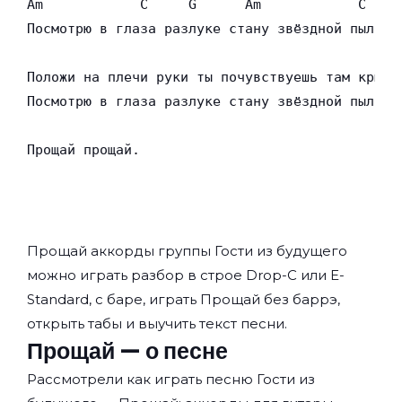
Am            C     G      Am            C   G

Посмотрю в глаза разлуке стану звёздной пылью.

Положи на плечи руки ты почувствуешь там крылья
Посмотрю в глаза разлуке стану звёздной пылью.

Прощай прощай.
Прощай аккорды группы
Гости из будущего
можно играть разбор в строе Drop-C или E-
Standard, с баре, играть Прощай без баррэ,
открыть табы и выучить текст песни.
Прощай — о песне
Рассмотрели как играть песню Гости из