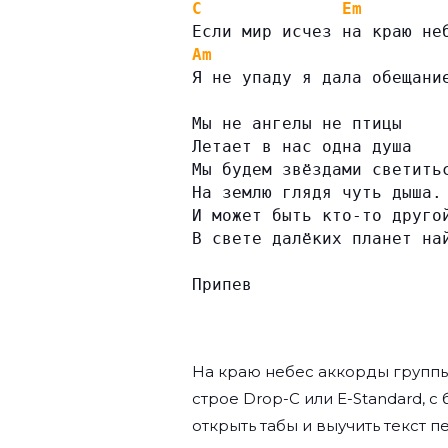
C
Em
Если мир исчез на краю не
Am
Я не упаду я дала обещани
Мы не ангелы не птицы
Летает в нас одна душа
Мы будем звёздами светить
На землю глядя чуть дыша.
И может быть кто-то друго
В свете далёких планет на
Припев
На краю небес аккорды групп
строе Drop-C или E-Standard, с
открыть табы и выучить текст п