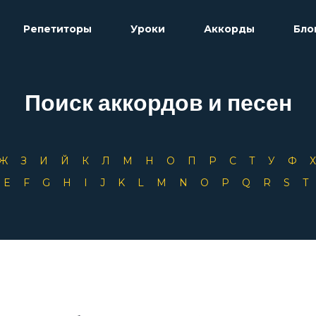
Репетиторы
Уроки
Аккорды
Бло
Поиск аккордов и песен
Ж
З
И
Й
К
Л
М
Н
О
П
Р
С
Т
У
Ф
D
E
F
G
H
I
J
K
L
M
N
O
P
Q
R
S