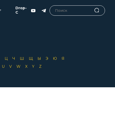
Drop-
г
C
Х
Ц
Ч
Ш
Щ
Ы
Э
Ю
Я
T
U
V
W
X
Y
Z