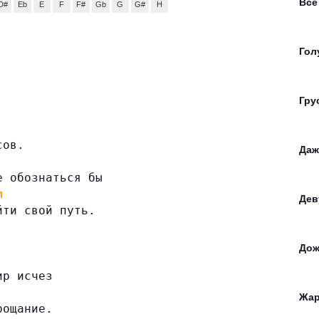
Все
D#
Eb
E
F
F#
Gb
G
G#
H
Гол
Гру
сов.
Даж
е обознаться бы
m
Дев
йти свой путь.
Дож
ир исчез
Жар
рощание.