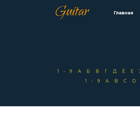
Guitar
Главная
1-9
А
Б
В
Г
Д
Ё
Е
1-9
A
B
C