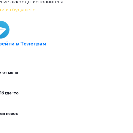
гие аккорды исполнителя
ти из будущего
рейти в Телеграм
и от меня
Пб где-то
мя песок