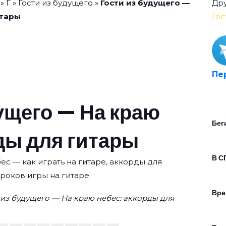
»
Г
»
Гости из будущего
»
Гости из будущего —
Дру
итары
Гос
Пе
ущего — На краю
Бег
ды для гитары
В С
ес — как играть на гитаре, аккорды для
уроков игры на гитаре
Вре
 из будущего — На краю небес: аккорды для