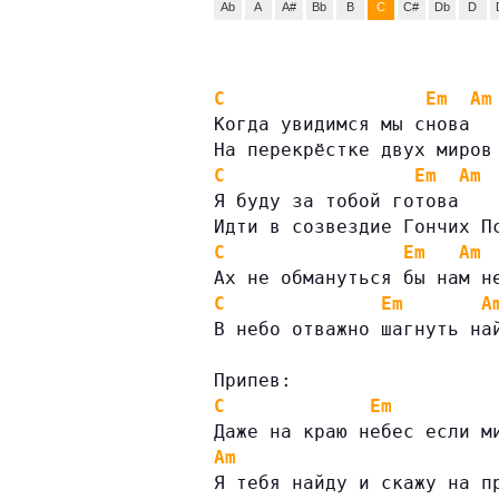
Ab
A
A#
Bb
B
C
C#
Db
D
C
Em
Am
Когда увидимся мы снова
На перекрёстке двух миров
C
Em
Am
Я буду за тобой готова
Идти в созвездие Гончих П
C
Em
Am
Ах не обмануться бы нам н
C
Em
A
В небо отважно шагнуть на
Припев:
C
Em
Даже на краю небес если м
Am
Я тебя найду и скажу на п