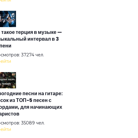
ейти
та
 такое терция в музыке —
 Baby
ыкальный интервал в 3
пени
 понедельник
смотров: 37274 чел.
ейти
говори больше о любви
огодние песни на гитаре:
о и кровь
сок из ТОП-5 песен с
ордами, для начинающих
аристов
любовь
смотров: 35089 чел.
ейти