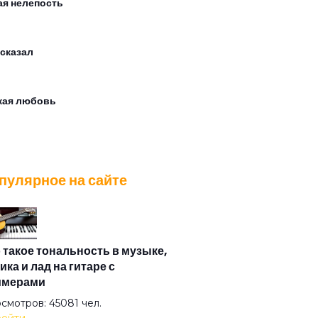
ая нелепость
 сказал
кая любовь
шее в тебе
пулярное на сайте
и меня по-французски
а Goodbye
 такое тональность в музыке,
ика и лад на гитаре с
имерами
ко
смотров: 45081 чел.