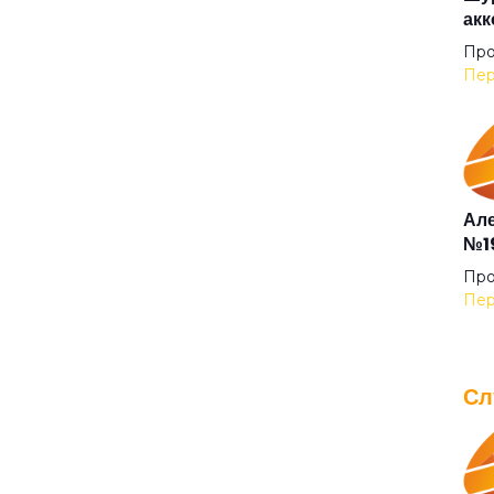
акк
Осе
Про
Пер
Отб
Пер
Але
№19
Пер
Про
Пер
Поч
Сл
При
IOW
для