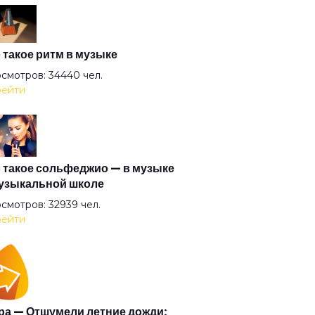
то кроме тебя
огодняя песня
 такое ритм в музыке
смотров: 34440 чел.
ейти
ебе
ом
 такое сольфеджио — в музыке
узыкальной школе
н шаг
смотров: 32939 чел.
ейти
улетел
чужой
а — Отшумели летние дожди: