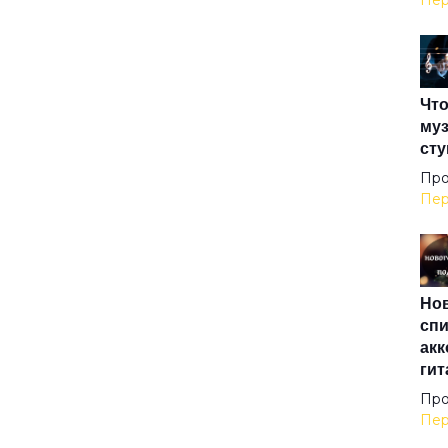
Пер
Меч
Что
Мой
муз
сту
Мой
Про
Пер
Не 
Нов
Неб
спи
акк
гит
Не
Про
Пер