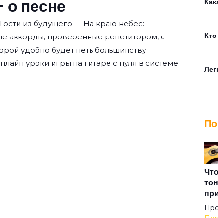
 о песне
Как
Гости из будущего — На краю небес:
Кто
ые аккорды, проверенные репетитором, с
орой удобно будет петь большинству
нлайн уроки игры на гитаре с нуля
в системе
Лег
Луч
По
Люб
Мам
Что
тон
пр
Мет
Про