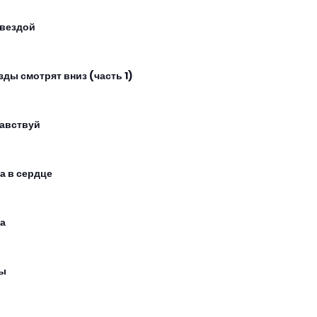
звездой
зды смотрят вниз (часть 1)
авствуй
а в сердце
а
ы