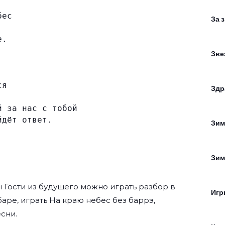
бес
За 
е.
Зве
ся
Здр
й за нас с тобой
йдёт ответ.
Зим
Зим
ы
Гости из будущего
можно играть разбор в
Игр
 баре, играть На краю небес без баррэ,
есни.