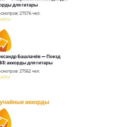
орды для гитары
нь-осень
смотров: 27576 чел.
ейти
ой
еключая каналы
ксандр Башлачёв — Поезд
3: аккорды для гитары
ечитать наизусть стихи
смотров: 27562 чел.
ейти
ему ты
учайные аккорды
чем здесь любовь
A — Плохо танцевать: аккорды
 гитары