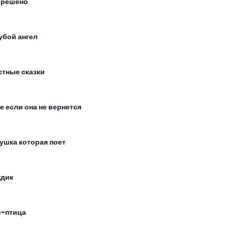
 решено
убой ангел
стные сказки
е если она не вернется
ушка которая поет
дик
-птица