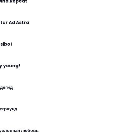
ind.Repeat
 Itur Ad Astra
sibo!
y young!
дегид
еграунд
условная любовь