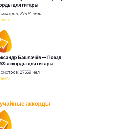
орды для гитары
авствуй
смотров: 27574 чел.
ейти
олетим
а
ксандр Башлачёв — Поезд
3: аккорды для гитары
 Борис Виан
смотров: 27559 чел.
ейти
ма
учайные аккорды
а
A — Плохо танцевать: аккорды
 гитары