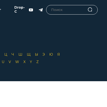
Drop-
г
C
Х
Ц
Ч
Ш
Щ
Ы
Э
Ю
Я
T
U
V
W
X
Y
Z