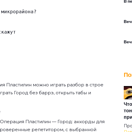
В п
 микрорайона?
Веч
скажут
Веч
Вну
По
Вой
ия Пластилин
можно играть разбор в строе
играть Город без баррэ, открыть табы и
Все
Что
е
тон
пр
 Операция Пластилин — Город: аккорды для
Все
Про
проверенные репетитором, с выбранной