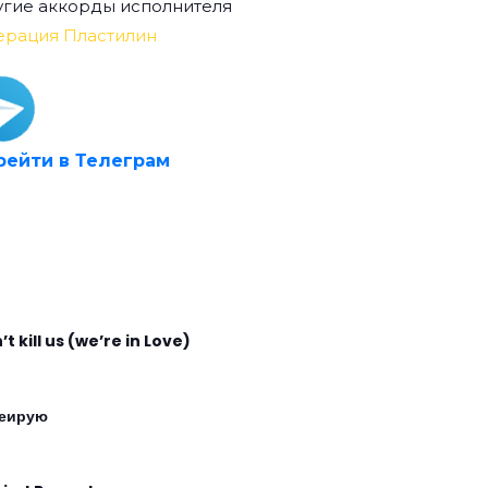
гие аккорды исполнителя
ерация Пластилин
рейти в Телеграм
t kill us (we’re in Love)
еирую