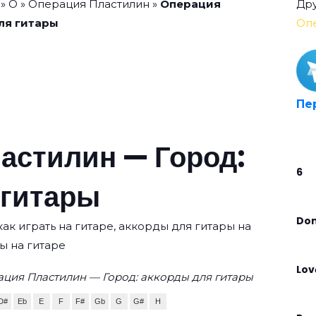
»
О
»
Операция Пластилин
»
Операция
Дру
ля гитары
Оп
Пе
астилин — Город:
6
 гитары
Don’
ак играть на гитаре, аккорды для гитары на
ы на гитаре
Lov
ция Пластилин — Город: аккорды для гитары
D#
Eb
E
F
F#
Gb
G
G#
H