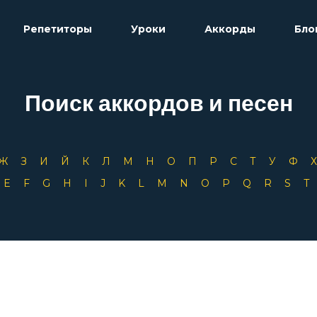
Репетиторы
Уроки
Аккорды
Бло
Поиск аккордов и песен
Ж
З
И
Й
К
Л
М
Н
О
П
Р
С
Т
У
Ф
D
E
F
G
H
I
J
K
L
M
N
O
P
Q
R
S