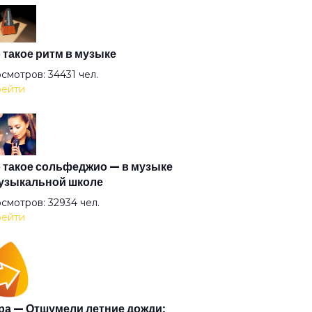
ник Коля
ударство
 такое ритм в музыке
смотров: 34431 чел.
ейти
и улиц мутят движ
с
 такое сольфеджио — в музыке
узыкальной школе
сси и Джейн
смотров: 32934 чел.
ейти
 на дереве
кнись и целуй меня
а — Отшумели летние дожди: