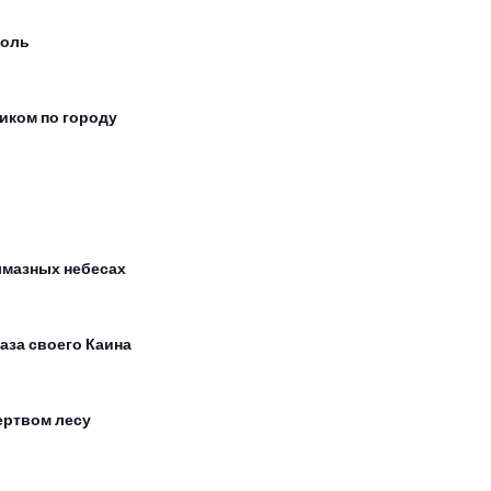
оль
иком по городу
лмазных небесах
лаза своего Каина
ертвом лесу