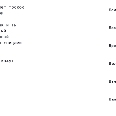
яет тоскою
Бем
ри
ак и ты
Бос
тый
нный
и спицами
Бро
скажут
В а
В г
В м