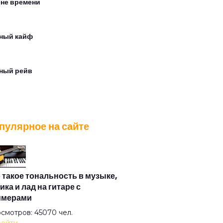
ене времени
ный кайф
ный рейв
три себя я танцую
пулярное на сайте
на
 будет
 такое тональность в музыке,
ика и лад на гитаре с
имерами
 мечты наши сбудутся этим летом
смотров: 45070 чел.