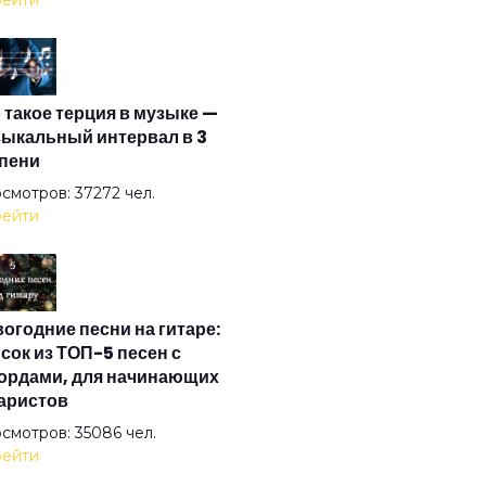
ейти
 остальное только дым
 такое терция в музыке —
 уже в нас
ыкальный интервал в 3
пени
ленная прощается с нами
смотров: 37272 чел.
ейти
е флаги
огодние песни на гитаре:
н левитации
сок из ТОП-5 песен с
ордами, для начинающих
аристов
смотров: 35086 чел.
ейти