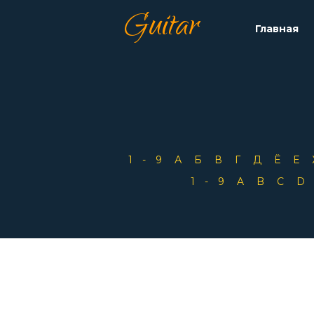
Guitar
Главная
1-9
А
Б
В
Г
Д
Ё
Е
1-9
A
B
C