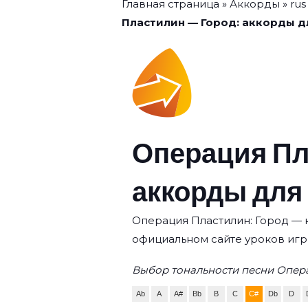
Главная страница
»
Аккорды
»
rus
Пластилин — Город: аккорды д
Операция Пл
аккорды для
Операция Пластилин: Город — к
официальном сайте уроков игр
Выбор тональности песни Опера
Ab
A
A#
Bb
B
C
C#
Db
D