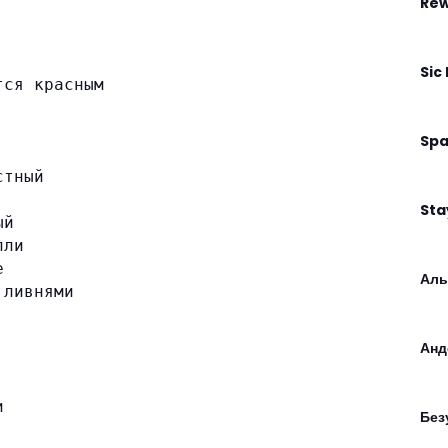
Rew
Sic
тся красным
Spa
стный
Sta
ый
пли
е
Аль
 ливнями
Анд
и
Без