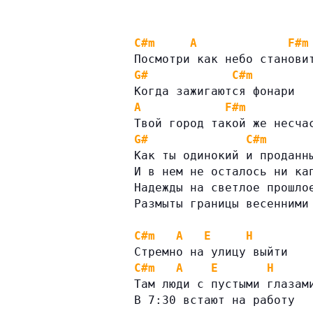
C#m
A
F#m
Посмотри как небо станови
G#
C#m
Когда зажигаются фонари
A
F#m
Твой город такой же несча
G#
C#m
Как ты одинокий и проданн
И в нем не осталось ни ка
Надежды на светлое прошло
Размыты границы весенними
C#m
A
E
H
Стремно на улицу выйти
C#m
A
E
H
Там люди с пустыми глазам
В 7:30 встают на работу