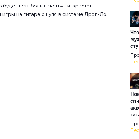
Пер
о будет петь большинству гитаристов.
Все
 игры на гитаре с нуля
в системе Дроп-До.
Что
Все
муз
сту
Все
Про
Пер
Выш
Нов
Гим
спи
акк
гит
Гоа
Про
Пер