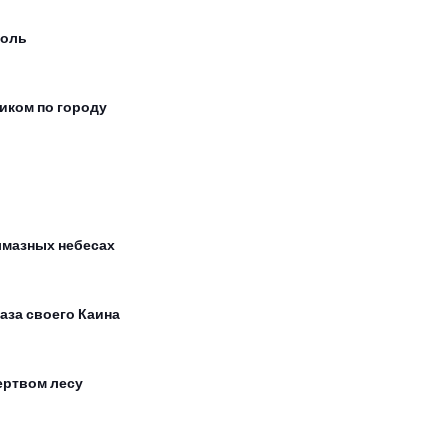
оль
иком по городу
лмазных небесах
лаза своего Каина
ертвом лесу