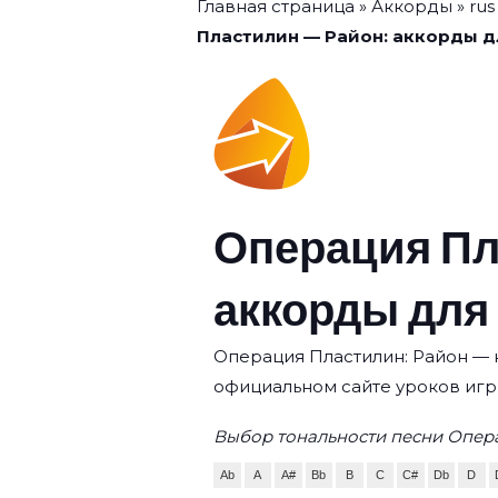
Главная страница
»
Аккорды
»
rus
Пластилин — Район: аккорды д
Операция Пл
аккорды для
Операция Пластилин: Район — к
официальном сайте уроков игр
Выбор тональности песни Опер
Ab
A
A#
Bb
B
C
C#
Db
D