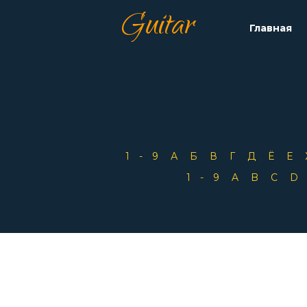
Guitar
Главная
1-9
А
Б
В
Г
Д
Ё
Е
1-9
A
B
C