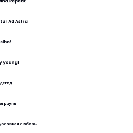
ind.Repeat
 Itur Ad Astra
sibo!
y young!
дегид
еграунд
условная любовь