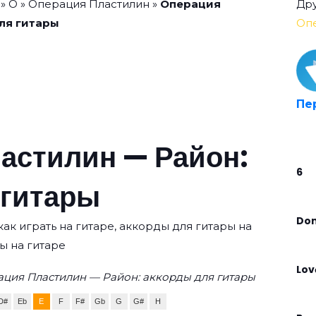
»
О
»
Операция Пластилин
»
Операция
Дру
ля гитары
Оп
Пе
астилин — Район:
6
 гитары
Don’
ак играть на гитаре, аккорды для гитары на
ы на гитаре
Lov
ация Пластилин — Район: аккорды для гитары
D#
Eb
E
F
F#
Gb
G
G#
H