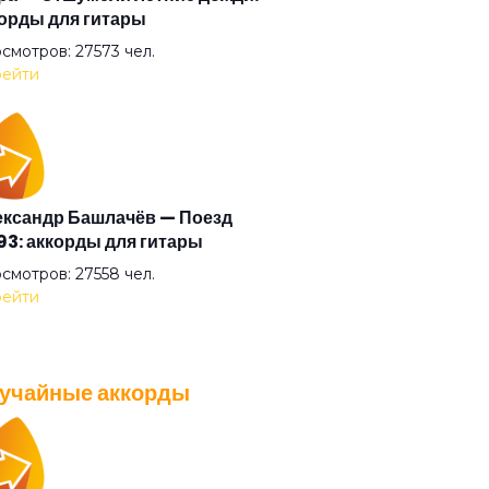
орды для гитары
кнись и целуй меня
смотров: 27573 чел.
ейти
авствуй
олетим
ксандр Башлачёв — Поезд
3: аккорды для гитары
а
смотров: 27558 чел.
ейти
 Борис Виан
учайные аккорды
ма
A — Плохо танцевать: аккорды
 гитары