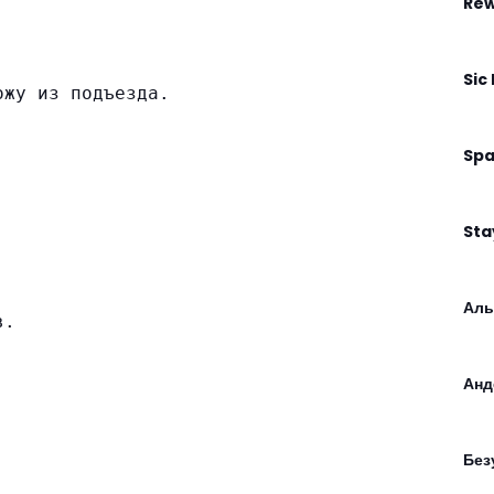
Rew
Sic
ожу из подъезда.
Spa
Sta
Аль
в.
Анд
Без