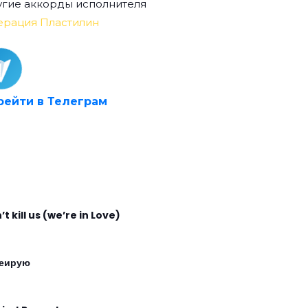
гие аккорды исполнителя
ерация Пластилин
рейти в Телеграм
t kill us (we’re in Love)
еирую