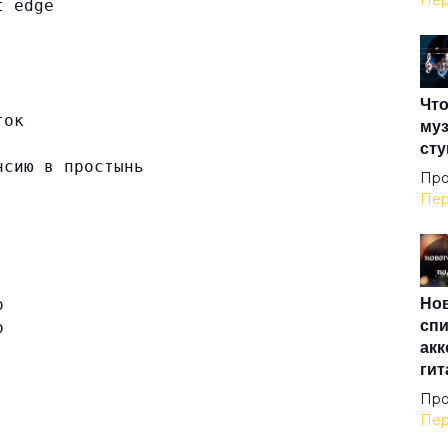
Пер
t edge
Все
Что
Все
ток
муз
сту
нсию в простынь
Все
Про
Пер
Выш
Нов
о
Гим
спи
о
акк
гит
Гоа
Про
Пер