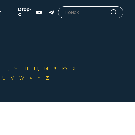
Drop-
г
C
Х
Ц
Ч
Ш
Щ
Ы
Э
Ю
Я
T
U
V
W
X
Y
Z