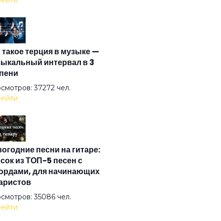
ейти
 остальное только дым
 такое терция в музыке —
 уже в нас
ыкальный интервал в 3
пени
ленная прощается с нами
смотров: 37272 чел.
ейти
е флаги
огодние песни на гитаре:
н левитации
сок из ТОП-5 песен с
ордами, для начинающих
аристов
смотров: 35086 чел.
ейти