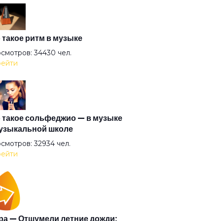
ник Коля
од
 такое ритм в музыке
смотров: 34430 чел.
ейти
ударство
и улиц мутят движ
 такое сольфеджио — в музыке
узыкальной школе
с
смотров: 32934 чел.
ейти
сси и Джейн
 на дереве
а — Отшумели летние дожди: