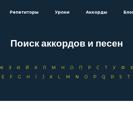
Репетиторы
Уроки
Аккорды
Бло
Поиск аккордов и песен
Ж
З
И
Й
К
Л
М
Н
О
П
Р
С
Т
У
Ф
D
E
F
G
H
I
J
K
L
M
N
O
P
Q
R
S