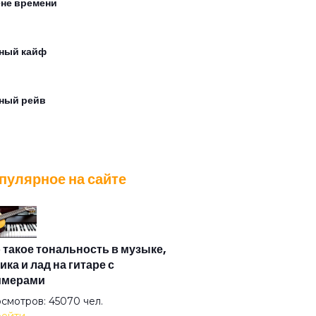
ене времени
ный кайф
ный рейв
три себя я танцую
пулярное на сайте
на
 будет
 такое тональность в музыке,
ика и лад на гитаре с
имерами
 мечты наши сбудутся этим летом
смотров: 45070 чел.