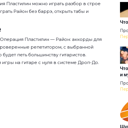
Гоп
ия Пластилин
можно играть разбор в строе
играть Район без баррэ, открыть табы и
Гор
Что
е
Про
Пер
 Операция Пластилин — Район: аккорды для
Гос
проверенные репетитором, с выбранной
о будет петь большинству гитаристов.
Дет
 игры на гитаре с нуля
в системе Дроп-До.
Что
и м
Джа
Про
Пер
Дже
Дом
Шур