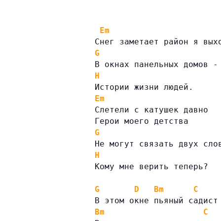
Em
Снег заметает район я вых
G
В окнах панельных домов -
H
Истории жизни людей.
Em
Слетели с катушек давно
Герои моего детства
G
Не могут связать двух сло
H
Кому мне верить теперь?
G
D
Bm
C
В этом окне пьяный садист
Bm
C