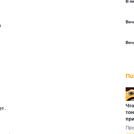
В п
Веч
ф
Веч
Вну
По
Вой
Все
Что
ge.
тон
.
пр
Все
Про