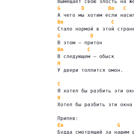
Вымещает свою злость на ж
G
D
Bm
C
А чего мы хотим если наси
Bm
C
Стало нормой в этой стран
G
D
В этом – притон
Bm
C
В следующем – обыск
H
У двери толпится омон.
C
Я хотел бы разбить эти ок
H
Хотел бы разбить эти окна
Припев:
Em
G
Будда смотрящий за нашим 