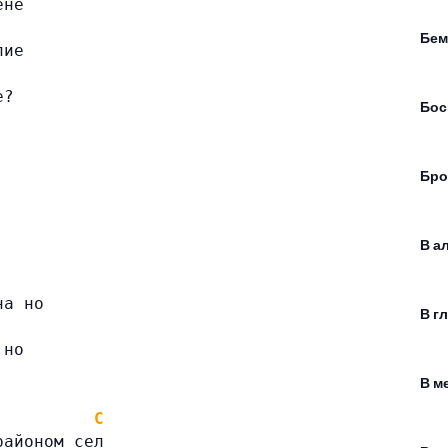
ене
Бем
лие
е?
Бос
Бро
В а
на но
В г
 но
В м
C
районом сел