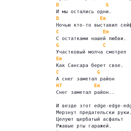
D
G
И мы остались одни.
D
Em
Ночью кто-то выставил сей
C
Em
С остатками нашей любви.
G
C
Участковый молча смотрел
Em
Как Сансара берет свое.
C
G
А снег заметал район
H7
Em
Снег заметал район..
И везде этот edge-edge-ed
Мерзнут предательски руки
Целуют щербатый асфальт
Ржавые рты гаражей.