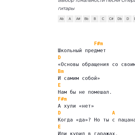
Выбор тональности песни Опер
гитары
Ab
A
A#
Bb
B
C
C#
Db
D
F#m
Школьный предмет
D
«Основы обращения со свои
Bm
И самим собой»
E
Нам бы не помешал.
F#m
А хули «нет»
D
A
Когда «да»? Но ты с пацан
E
Или курил в гаражах.