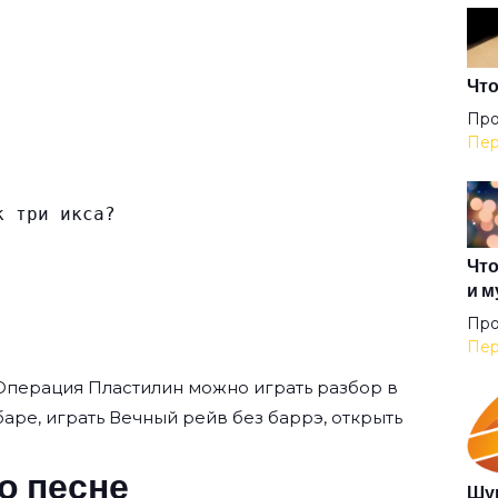
Гор
Гос
Что
Про
Пер
Дет
к три икса?
Джа
Что
и м
Дже
Про
Пер
Операция Пластилин
можно играть разбор в
Дом
 баре, играть Вечный рейв без баррэ, открыть
Зат
о песне
Шур