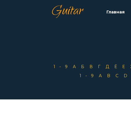
Guitar
Главная
1-9
А
Б
В
Г
Д
Ё
Е
1-9
A
B
C