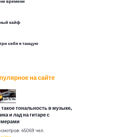
ене времени
ный кайф
три себя я танцую
на
пулярное на сайте
 будет
 мечты наши сбудутся этим летом
 такое тональность в музыке,
ика и лад на гитаре с
имерами
 остальное только дым
смотров: 45069 чел.