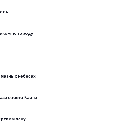
оль
иком по городу
лмазных небесах
лаза своего Каина
ертвом лесу