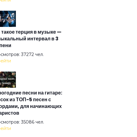
ейти
 уже в нас
 такое терция в музыке —
ленная прощается с нами
ыкальный интервал в 3
пени
е флаги
смотров: 37272 чел.
ейти
н левитации
огодние песни на гитаре:
сок из ТОП-5 песен с
ордами, для начинающих
аристов
ник Коля
смотров: 35086 чел.
ейти