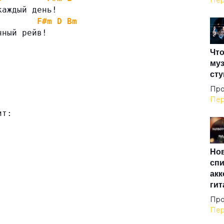
Пер
каждый день!
Все
F#m
D
Bm
чный рейв!
Что
Все
муз
сту
Выш
Про
Пер
ит:
Гим
Нов
Гоа
спи
акк
гит
Гоп
Про
Пер