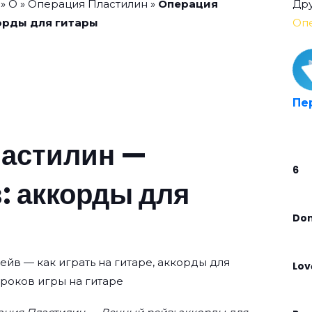
»
О
»
Операция Пластилин
»
Операция
Дру
орды для гитары
Оп
Пе
ластилин —
6
: аккорды для
Don’
йв — как играть на гитаре, аккорды для
Lov
уроков игры на гитаре