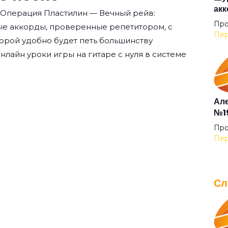
акк
 Операция Пластилин — Вечный рейв:
Здр
Про
ые аккорды, проверенные репетитором, с
Пер
орой удобно будет петь большинству
нлайн уроки игры на гитаре с нуля
в системе
И п
Игл
Але
№19
Как
Про
Пер
Кар
Сл
Ком
IOW
для