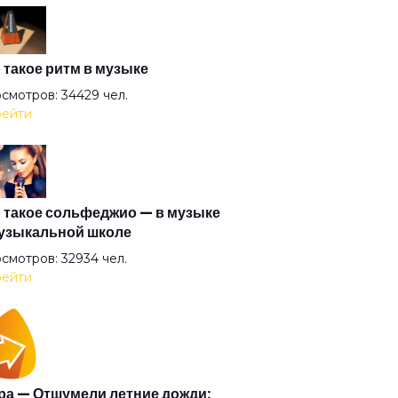
од
ударство
 такое ритм в музыке
смотров: 34429 чел.
ейти
и улиц мутят движ
с
 такое сольфеджио — в музыке
узыкальной школе
сси и Джейн
смотров: 32934 чел.
ейти
 на дереве
кнись и целуй меня
а — Отшумели летние дожди: