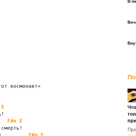
В п
Веч
Вну
Вой
По
Все
тот космонавт»
Все
Что
E
тон
ь!
пр
F#m
E
Все
 смерть!
Про
D
F#m
E