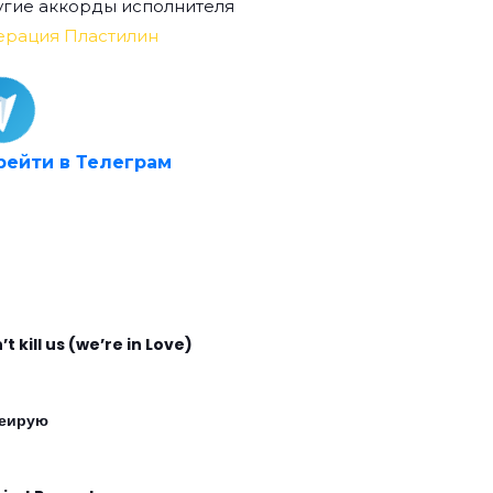
гие аккорды исполнителя
ерация Пластилин
рейти в Телеграм
t kill us (we’re in Love)
еирую