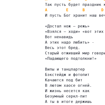
Так пусть будет праздник 
A
E
B
D
И пусть Бог хранит наш ве
«Достал нож – режь»
«Взялся – ходи» «вот этих
Вот ненавидь
А этих надо любить» -
Весь этот бред.
Старый отживший мир говор
«Падающего подтолкни!»
Випы и танцпартер
Бэкстейдж и фотопит
Качаются под бит
В лютом хаосе огней.
И жизнь несется как
Безумный серкл-пит
А ты в итоге держишь