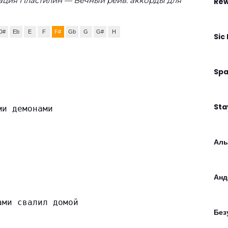
ация Пластилин — Вечный рейв: аккорды для
Rew
D#
Eb
E
F
F#
Gb
G
G#
H
Sic
Spa
Sta
ми демонами
Аль
Анд
ами свалил домой
Без