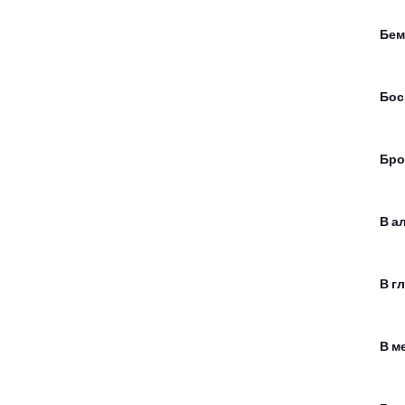
Бем
Бос
Бро
В а
В г
В м