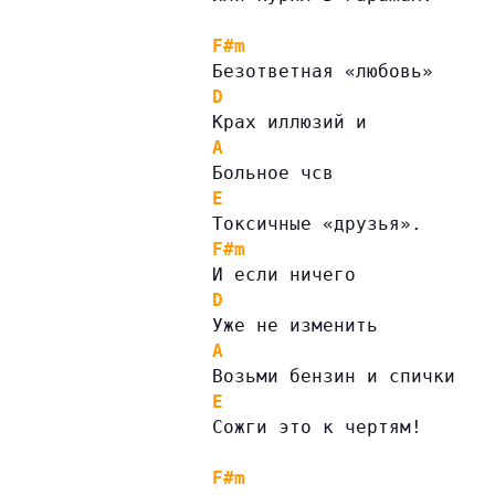
F#m
Безответная «любовь»
D
Крах иллюзий и
A
Больное чсв
E
Токсичные «друзья».
F#m
И если ничего
D
Уже не изменить
A
Возьми бензин и спички
E
Сожги это к чертям!
F#m