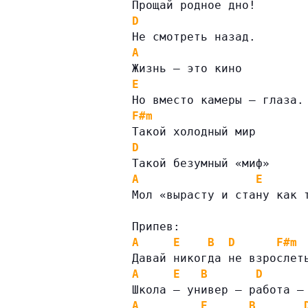
Прощай родное дно!
D
Не смотреть назад.
A
Жизнь – это кино
E
Но вместо камеры – глаза.
F#m
Такой холодный мир
D
Такой безумный «миф»
A
E
Мол «вырасту и стану как 
Припев:
A
E
B
D
F#m
Давай никогда не взрослет
A
E
B
D
Школа – универ – работа –
A
E
B