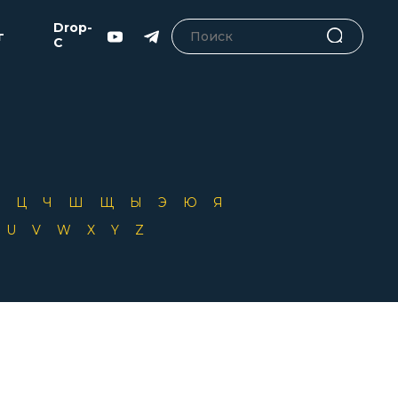
Drop-
г
C
Х
Ц
Ч
Ш
Щ
Ы
Э
Ю
Я
T
U
V
W
X
Y
Z