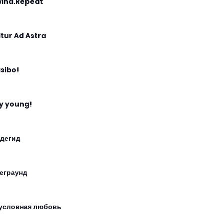
ind.Repeat
 Itur Ad Astra
sibo!
y young!
дегид
еграунд
условная любовь