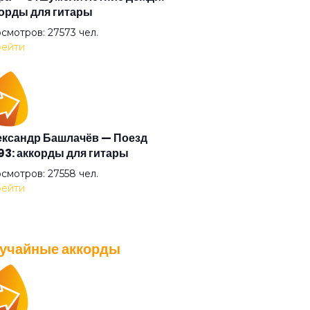
орды для гитары
авствуй
смотров: 27573 чел.
ейти
олетим
а
ксандр Башлачёв — Поезд
3: аккорды для гитары
 Борис Виан
смотров: 27558 чел.
ейти
ма
учайные аккорды
а
A — Плохо танцевать: аккорды
 гитары