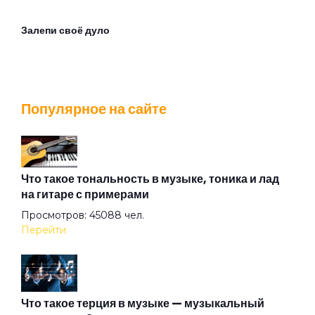
Залепи своё дуло
ЗаМКАДочная женщина
Популярное на сайте
Иван Иванович
Игорь
Что такое тональность в музыке, тоника и лад
на гитаре с примерами
Просмотров: 45088 чел.
Квартира в Москве
Перейти
Котозависимость
Что такое терция в музыке — музыкальный