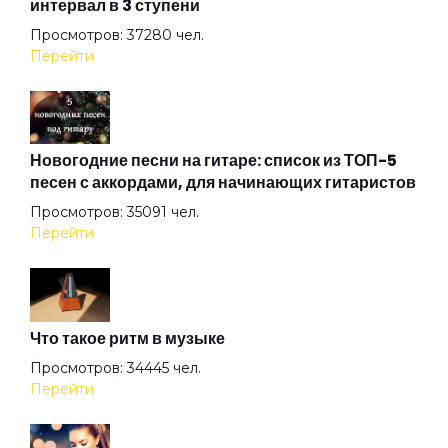
интервал в 3 ступени
Круглосуточно красивая женщина
Просмотров: 37280 чел.
Перейти
Купи говно
Курица
Новогодние песни на гитаре: список из ТОП-5
песен с аккордами, для начинающих гитаристов
Просмотров: 35091 чел.
Лучший подарок
Перейти
Лучший секс это секс с женой
Что такое ритм в музыке
Люба звезда Ютьюба
Просмотров: 34445 чел.
Перейти
Люби меня