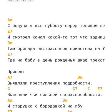
Am
Dm
С бодуна я всю субботу перед теликом лежа
E7
A
И смотрел канал какой-то тот что задницей
Dm
Там бригада экстрасенсов прилетела на Ура
E7
Где на бабу в день рожденья шкаф трехство
Припев:
A7
Dm
Выявляли преступления подробности.
G
G7
C
E7
Выясняли чьи сильней сверхспособности.
Am
Dm
И старушка с бородавкой на лбу
E7
Am