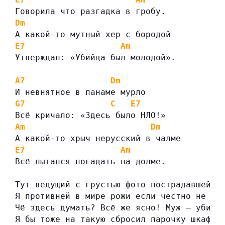
Говорила что разгадка в гробу.
Dm
А какой-то мутный хер с бородой
E7
Am
Утверждал: «Убийца был молодой».
A7
Dm
И невнятное в панаме мурло
G7
C
E7
Всё кричало: «Здесь было НЛО!»
Am
Dm
А какой-то хрыч нерусский в чалме
E7
Am
Всё пытался погадать на долме.
Тут ведущий с грустью фото пострадавшей п
Я противней в мире рожи если честно не ви
Чё здесь думать? Всё же ясно! Муж — убийц
Я бы тоже на такую сбросил парочку шкафов