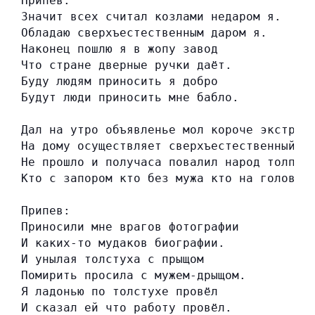
Припев:
Значит всех считал козлами недаром я.
Обладаю сверхъестественным даром я.
Наконец пошлю я в жопу завод
Что стране дверные ручки даёт.
Буду людям приносить я добро
Будут люди приносить мне бабло.
Дал на утро объявленье мол короче экстрас
На дому осуществляет сверхъестественный п
Не прошло и получаса повалил народ толпой
Кто с запором кто без мужа кто на голову 
Припев:
Приносили мне врагов фотографии
И каких-то мудаков биографии.
И унылая толстуха с прыщом
Помирить просила с мужем-дрыщом.
Я ладонью по толстухе провёл
И сказал ей что работу провёл.