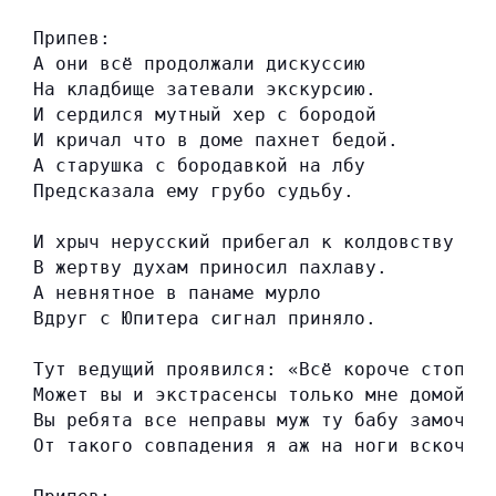
Припев:
А они всё продолжали дискуссию
На кладбище затевали экскурсию.
И сердился мутный хер с бородой
И кричал что в доме пахнет бедой.
А старушка с бородавкой на лбу
Предсказала ему грубо судьбу.
И хрыч нерусский прибегал к колдовству
В жертву духам приносил пахлаву.
А невнятное в панаме мурло
Вдруг с Юпитера сигнал приняло.
Тут ведущий проявился: «Всё короче стоп и
Может вы и экстрасенсы только мне домой п
Вы ребята все неправы муж ту бабу замочил
От такого совпадения я аж на ноги вскочил