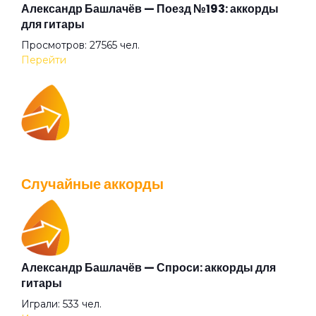
Обращение к мужчине
Александр Башлачёв — Поезд №193: аккорды
для гитары
Просмотров: 27565 чел.
Обращение к народу
Перейти
Одноклассники
IOWA — Плохо танцевать: аккорды для гитары
Оле-Оле-Оле!
Просмотров: 26040 чел.
Случайные аккорды
Перейти
Отец Онуфрий
Откат
Александр Башлачёв — Спроси: аккорды для
Валентин Стрыкало — Gay porn: аккорды для
гитары
гитары
Очень красивая
Играли: 533 чел.