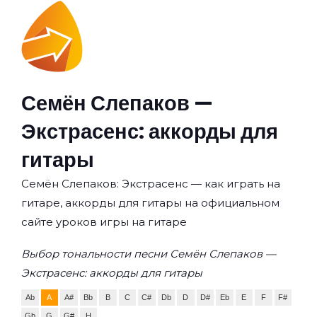
Семён Слепаков —
Экстрасенс: аккорды для
гитары
Семён Слепаков: Экстрасенс — как играть на
гитаре, аккорды для гитары на официальном
сайте уроков игры на гитаре
Выбор тональности песни Семён Слепаков —
Экстрасенс: аккорды для гитары
Ab
A
A#
Bb
B
C
C#
Db
D
D#
Eb
E
F
F#
Gb
G
G#
H