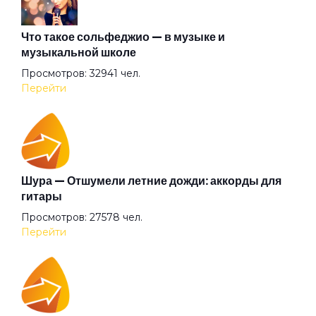
Маргарита
Что такое сольфеджио — в музыке и
музыкальной школе
Просмотров: 32941 чел.
Милиционер-коррупционер
Перейти
Море работы
Мы курим
Шура — Отшумели летние дожди: аккорды для
гитары
Просмотров: 27578 чел.
Незабываемая
Перейти
Новый год