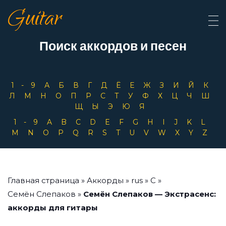
Guitar
Поиск аккордов и песен
1-9
А
Б
В
Г
Д
Ё
Е
Ж
З
И
Й
К
Л
М
Н
О
П
Р
С
Т
У
Ф
Х
Ц
Ч
Ш
Щ
Ы
Э
Ю
Я
1-9
A
B
C
D
E
F
G
H
I
J
K
L
M
N
O
P
Q
R
S
T
U
V
W
X
Y
Z
Главная страница
»
Аккорды
»
rus
»
С
»
Семён Слепаков
»
Семён Слепаков — Экстрасенс:
аккорды для гитары