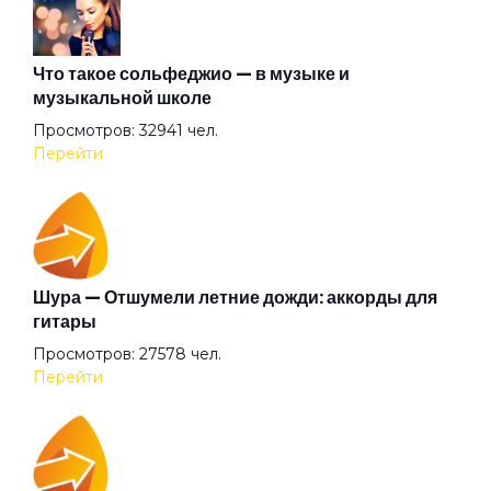
Маргарита
Что такое сольфеджио — в музыке и
музыкальной школе
Просмотров: 32941 чел.
Милиционер-коррупционер
Перейти
Море работы
Мы курим
Шура — Отшумели летние дожди: аккорды для
гитары
Просмотров: 27578 чел.
Незабываемая
Перейти
Новый год