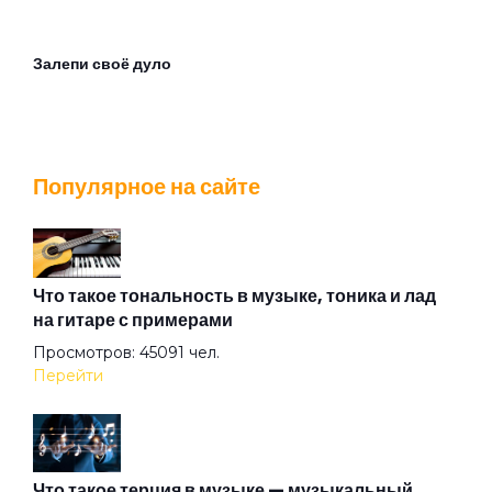
Залепи своё дуло
ЗаМКАДочная женщина
Популярное на сайте
Иван Иванович
Игорь
Что такое тональность в музыке, тоника и лад
на гитаре с примерами
Просмотров: 45091 чел.
Квартира в Москве
Перейти
Котозависимость
Что такое терция в музыке — музыкальный