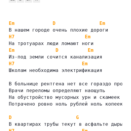
Em
D
Em
В нашем городе очень плохие дороги
H7
Em
На тротуарах люди ломают ноги
Em
D
Em
Из-под земли сочится канализация
H7
Em
Школам необходима электрификация
В больнице рентгена нет все гораздо проще
Врачи переломы определяют наощупь
На обустройство мусорных урн и скамеек
Потрачено ровно ноль рублей ноль копеек.
D
G
В квартирах трубы текут в асфальте дыры р
H7
Em