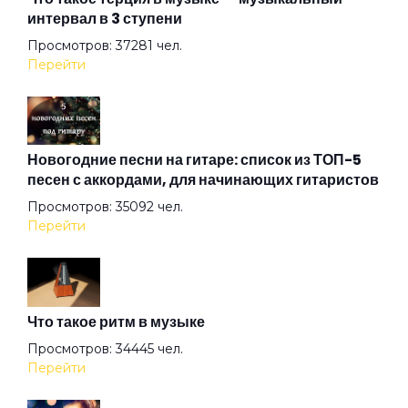
интервал в 3 ступени
Круглосуточно красивая женщина
Просмотров: 37281 чел.
Перейти
Купи говно
Курица
Новогодние песни на гитаре: список из ТОП-5
песен с аккордами, для начинающих гитаристов
Просмотров: 35092 чел.
Лучший подарок
Перейти
Лучший секс это секс с женой
Что такое ритм в музыке
Люба звезда Ютьюба
Просмотров: 34445 чел.
Перейти
Люби меня