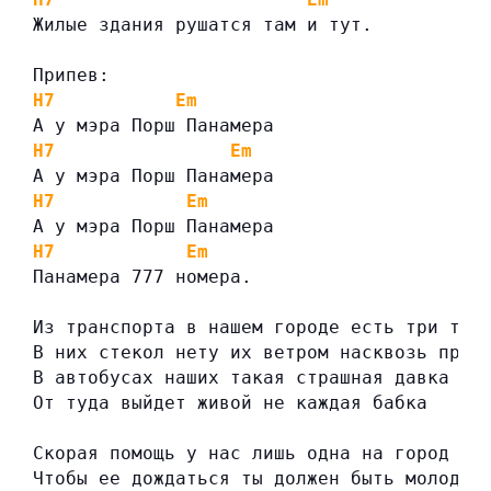
Жилые здания рушатся там и тут.
Припев:
H7
Em
А у мэра Порш Панамера
H7
Em
А у мэра Порш Панамера
H7
Em
А у мэра Порш Панамера
H7
Em
Панамера 777 номера.
Из транспорта в нашем городе есть три тра
В них стекол нету их ветром насквозь прод
В автобусах наших такая страшная давка
От туда выйдет живой не каждая бабка
Скорая помощь у нас лишь одна на город
Чтобы ее дождаться ты должен быть молод