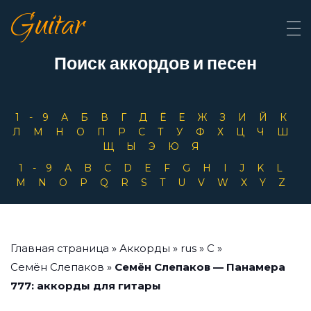
Guitar
Поиск аккордов и песен
1-9
А
Б
В
Г
Д
Ё
Е
Ж
З
И
Й
К
Л
М
Н
О
П
Р
С
Т
У
Ф
Х
Ц
Ч
Ш
Щ
Ы
Э
Ю
Я
1-9
A
B
C
D
E
F
G
H
I
J
K
L
M
N
O
P
Q
R
S
T
U
V
W
X
Y
Z
Главная страница
»
Аккорды
»
rus
»
С
»
Семён Слепаков
»
Семён Слепаков — Панамера
777: аккорды для гитары