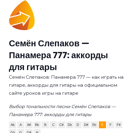
Семён Слепаков —
Панамера 777: аккорды
для гитары
Семён Слепаков: Панамера 777 — как играть на
гитаре, аккорды для гитары на официальном
сайте уроков игры на гитаре
Выбор тональности песни Семён Слепаков —
Панамера 777: аккорды для гитары
Ab
A
A#
Bb
B
C
C#
Db
D
D#
Eb
E
F
F#
Gb
G
G#
H