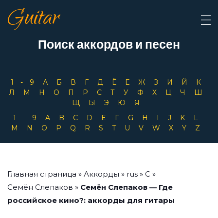
Guitar
Поиск аккордов и песен
1-9
А
Б
В
Г
Д
Ё
Е
Ж
З
И
Й
К
Л
М
Н
О
П
Р
С
Т
У
Ф
Х
Ц
Ч
Ш
Щ
Ы
Э
Ю
Я
1-9
A
B
C
D
E
F
G
H
I
J
K
L
M
N
O
P
Q
R
S
T
U
V
W
X
Y
Z
Главная страница
»
Аккорды
»
rus
»
С
»
Семён Слепаков
»
Семён Слепаков — Где
российское кино?: аккорды для гитары