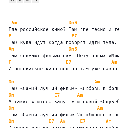
Am
Dm6
Где российское кино? Там где тесно и темн
F
E7
Там куда идут когда говорят идти туда.
Am
Dm6
Там снимают фильмы нам: Нету новых «Мимин
F
E7
Am
И российское кино плотно там уже давно.
Dm
Am
Там «Самый лучший фильм» «Любовь в большо
Dm
E7
Am
А также «Гитлер капут!» и новый «Служебны
Dm
Am
Там «Самый лучший фильм-2» «Любовь в боль
Dm
E7
Am
E7
Am
И много других затей на миллиарды рублей