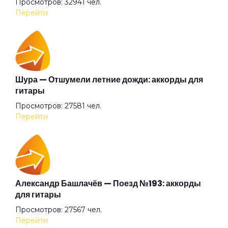
Просмотров: 32941 чел.
Море работы
Перейти
Мы курим
Незабываемая
Шура — Отшумели летние дожди: аккорды для
гитары
Просмотров: 27581 чел.
Новый год
Перейти
Обращение к мужчине
Обращение к народу
Александр Башлачёв — Поезд №193: аккорды
для гитары
Просмотров: 27567 чел.
Одноклассники
Перейти