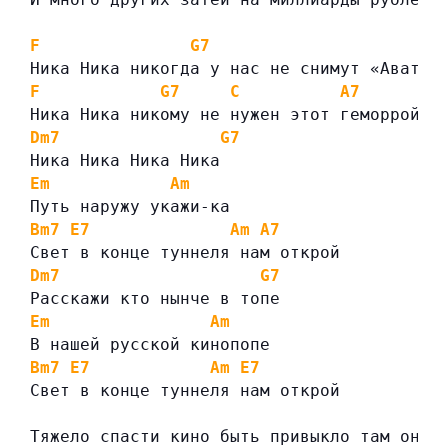
F
G7
C
Ника Ника никогда у нас не снимут «Аватар
F
G7
C
A7
Ника Ника никому не нужен этот геморрой.
Dm7
G7
Ника Ника Ника Ника
Em
Am
Путь наружу укажи-ка
Bm7
E7
Am
A7
Свет в конце туннеля нам открой
Dm7
G7
Расскажи кто нынче в топе
Em
Am
В нашей русской кинопопе
Bm7
E7
Am
E7
Свет в конце туннеля нам открой
Тяжело спасти кино быть привыкло там оно