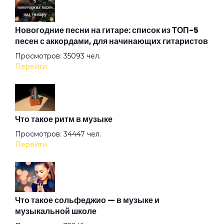
Лучший подарок
Новогодние песни на гитаре: список из ТОП-5
песен с аккордами, для начинающих гитаристов
Просмотров: 35093 чел.
Лучший секс это секс с женой
Перейти
Люба звезда Ютьюба
Что такое ритм в музыке
Люби меня
Просмотров: 34447 чел.
Перейти
Маргарита
Милиционер-коррупционер
Что такое сольфеджио — в музыке и
музыкальной школе