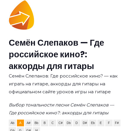
Семён Слепаков — Где
российское кино?:
аккорды для гитары
Семён Слепаков: Где российское кино? — как
играть на гитаре, аккорды для гитары на
официальном сайте уроков игры на гитаре
Выбор тональности песни Семён Слепаков —
Где российское кино?: аккорды для гитары
Ab
A
A#
Bb
B
C
C#
Db
D
D#
Eb
E
F
F#
Gb
G
G#
H