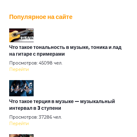
Иван Иванович
Популярное на сайте
Игорь
Квартира в Москве
Что такое тональность в музыке, тоника и лад
на гитаре с примерами
Просмотров: 45098 чел.
Котозависимость
Перейти
Круглосуточно красивая женщина
Что такое терция в музыке — музыкальный
интервал в 3 ступени
Купи говно
Просмотров: 37286 чел.
Перейти
Курица