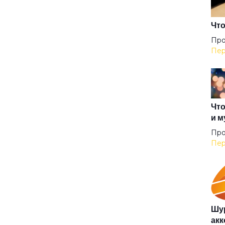
Ког
Что
Про
Пер
Мал
Мар
Что
и м
Мил
Про
Пер
Нес
Нов
Шур
акк