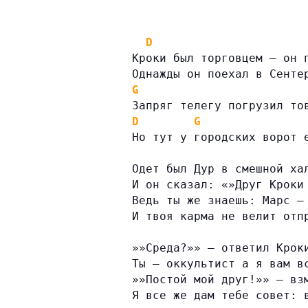
D
Кроки был торговцем — он 
Однажды он поехал в Сенте
G
Запряг телегу погрузил то
D
G
Но тут у городских ворот 
Одет был Дур в смешной ха
И он сказал: «»Друг Кроки
Ведь ты же знаешь: Марс —
И твоя карма не велит отп
»»Среда?»» — ответил Крок
Ты — оккультист а я вам в
»»Постой мой друг!»» — вз
Я все же дам тебе совет: 