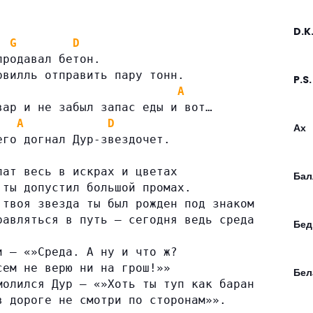
D.K
G
D
продавал бетон.
рвилль отправить пару тонн.
P.S
A
вар и не забыл запас еды и вот…
A
D
Ах
его догнал Дур-звездочет.
лат весь в искрах и цветах
Бал
 ты допустил большой промах.
 твоя звезда ты был рожден под знаком Льва
равляться в путь — сегодня ведь среда!»»
Бед
и — «»Среда. А ну и что ж?
сем не верю ни на грош!»»
Бел
молился Дур — «»Хоть ты туп как баран
в дороге не смотри по сторонам»».