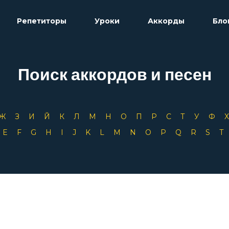
Репетиторы
Уроки
Аккорды
Бло
Поиск аккордов и песен
Ж
З
И
Й
К
Л
М
Н
О
П
Р
С
Т
У
Ф
D
E
F
G
H
I
J
K
L
M
N
O
P
Q
R
S