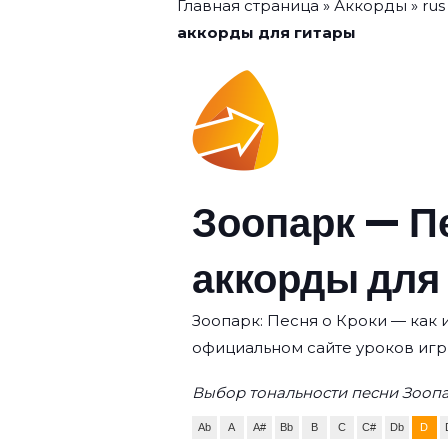
Главная страница
»
Аккорды
»
rus
аккорды для гитары
Зоопарк — Пе
аккорды для
Зоопарк: Песня о Кроки — как и
официальном сайте уроков игр
Выбор тональности песни Зоопа
Ab
A
A#
Bb
B
C
C#
Db
D