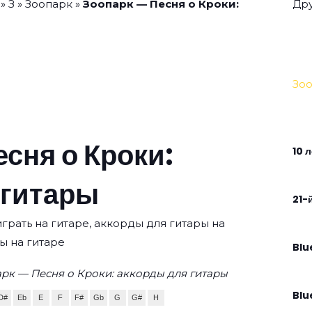
»
З
»
Зоопарк
»
Зоопарк — Песня о Кроки:
Дру
Зо
сня о Кроки:
10 
 гитары
21-
грать на гитаре, аккорды для гитары на
ы на гитаре
Blu
рк — Песня о Кроки: аккорды для гитары
Blu
D#
Eb
E
F
F#
Gb
G
G#
H