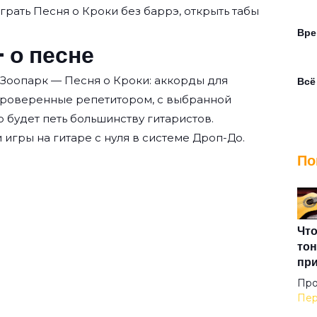
 играть Песня о Кроки без баррэ, открыть табы
Вре
 о песне
 Зоопарк — Песня о Кроки: аккорды для
Всё
проверенные репетитором, с выбранной
о будет петь большинству гитаристов.
Всю
 игры на гитаре с нуля
в системе Дроп-До.
По
Гоп
Гор
Что
тон
пр
Есл
Про
Пер