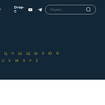
Drop-
г
C
Х
Ц
Ч
Ш
Щ
Ы
Э
Ю
Я
T
U
V
W
X
Y
Z