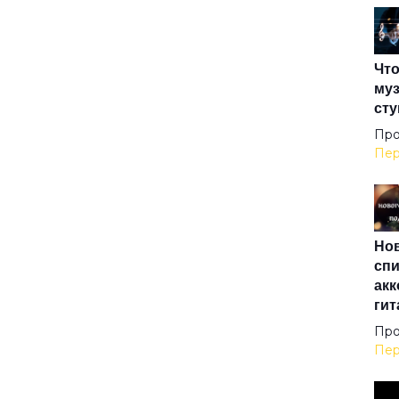
Есл
Что
Же
муз
сту
Жиз
Про
Пер
Зав
Нов
Зве
спи
акк
гит
Зол
Про
Пер
Илл