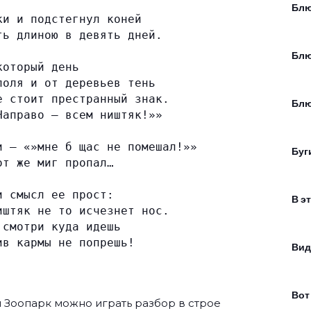
Блю
ки и подстегнул коней
ть длиною в девять дней.
Блю
который день
поля и от деревьев тень
е стоит престранный знак.
Блю
Направо — всем ништяк!»»
и — «»мне б щас не помешал!»»
Буг
от же миг пропал…
и смысл ее прост:
В э
иштяк не то исчезнет нос.
 смотри куда идешь
ив кармы не попрешь!
Вид
Вот
ы
Зоопарк
можно играть разбор в строе