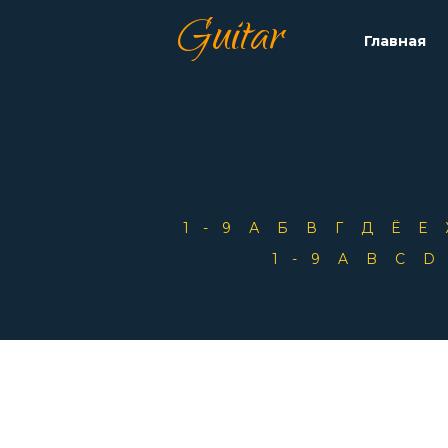
Guitar
Главная
1-9
А
Б
В
Г
Д
Ё
Е
1-9
A
B
C