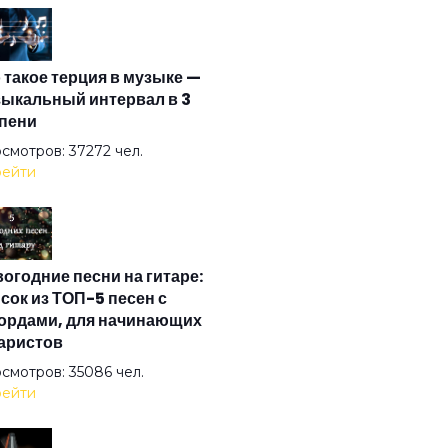
и ты хочешь
 такое терция в музыке —
нщина
ыкальный интервал в 3
пени
нь в зоопарке
смотров: 37272 чел.
ейти
тра меня здесь не будет
огодние песни на гитаре:
зда рок-н-ролла
сок из ТОП-5 песен с
ордами, для начинающих
аристов
отые львы
смотров: 35086 чел.
ейти
юзии