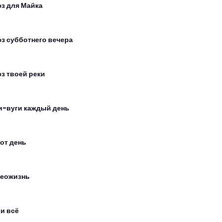
з для Майка
з субботнего вечера
з твоей реки
и-вуги каждый день
тот день
еожизнь
 и всё