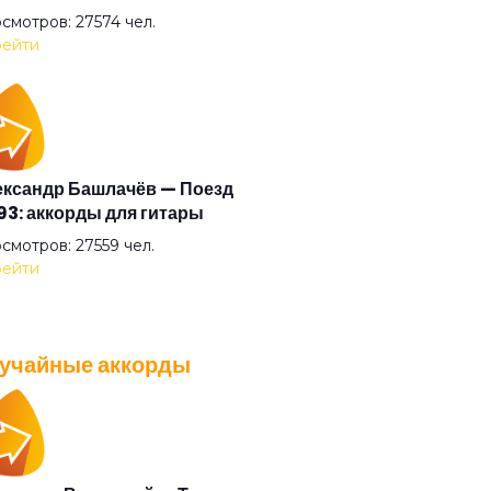
ый пудель
смотров: 27574 чел.
ейти
ной гость
 ванной комнате
ксандр Башлачёв — Поезд
3: аккорды для гитары
 была
смотров: 27559 чел.
ейти
ль под названием "Брак"
учайные аккорды
ня гуру
A — Плохо танцевать: аккорды
 гитары
ня простого человека
смотров: 26037 чел.