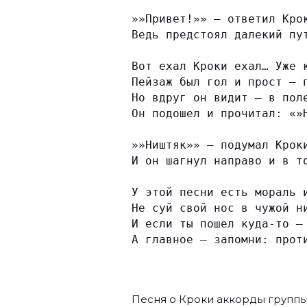
»»Привет!»» — ответил Кро
Ведь предстоял далекий пу
Вот ехал Кроки ехал… Уже 
Пейзаж был гол и прост — 
Но вдруг он видит — в пол
Он подошел и прочитал: «»
»»Ништяк»» — подумал Крок
И он шагнул направо и в т
У этой песни есть мораль 
Не суй свой нос в чужой н
И если ты пошел куда-то —
А главное — запомни: прот
Песня о Кроки аккорды групп