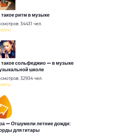
да я знал тебя совсем другой
 такое ритм в музыке
смотров: 34431 чел.
ейти
ьчик взял гитару
ия
 такое сольфеджио — в музыке
узыкальной школе
ый доктор
смотров: 32934 чел.
ейти
оответствия
ая тема для рок-н-ролла
а — Отшумели летние дожди:
орды для гитары