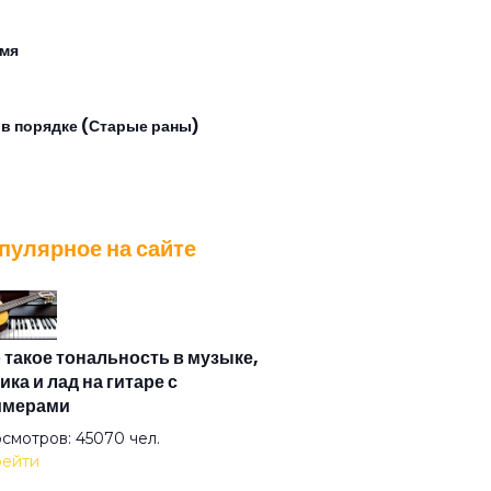
мя
 в порядке (Старые раны)
 ночь
пулярное на сайте
ники
ький ангел (Призрак сладкой N)
 такое тональность в музыке,
ика и лад на гитаре с
имерами
и будет дождь
смотров: 45070 чел.
ейти