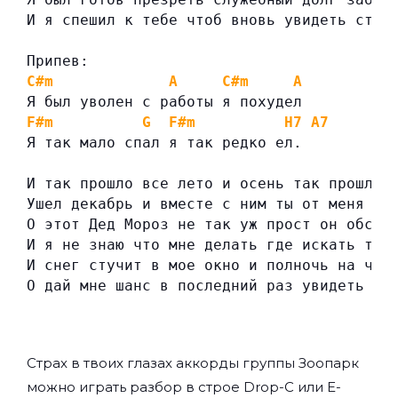
И я спешил к тебе чтоб вновь увидеть стра
Припев:
C#m
A
C#m
A
Я был уволен с работы я похудел
F#m
G
F#m
H7
A7
Я так мало спал я так редко ел.
И так прошло все лето и осень так прошла
Ушел декабрь и вместе с ним ты от меня уш
О этот Дед Мороз не так уж прост он обска
И я не знаю что мне делать где искать теб
И снег стучит в мое окно и полночь на час
О дай мне шанс в последний раз увидеть ст
Страх в твоих глазах аккорды группы
Зоопарк
можно играть разбор в строе Drop-C или E-