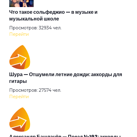
Мальчик взял гитару
Что такое сольфеджио — в музыке и
музыкальной школе
Просмотров: 32934 чел.
Мария
Перейти
Милый доктор
Несоответствия
Шура — Отшумели летние дожди: аккорды для
гитары
Просмотров: 27574 чел.
Новая тема для рок-н-ролла
Перейти
Новый пудель
Ночной гость
Александр Башлачёв — Поезд №193: аккорды