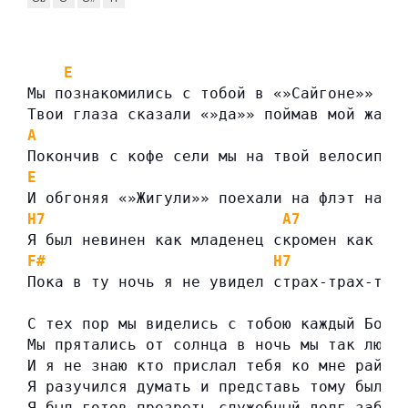
E
Мы познакомились с тобой в «»Сайгоне»» го
Твои глаза сказали «»да»» поймав мой жарк
A
Покончив с кофе сели мы на твой велосипед
E
И обгоняя «»Жигули»» поехали на флэт на к
H7
A7
Я был невинен как младенец скромен как мо
F#
H7
Пока в ту ночь я не увидел страх-трах-тра
С тех пор мы виделись с тобою каждый Божи
Мы прятались от солнца в ночь мы так люби
И я не знаю кто прислал тебя ко мне рай и
Я разучился думать и представь тому был к
Я был готов презреть служебный долг забыт