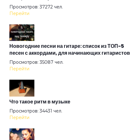
Просмотров: 37272 чел.
Перейти
Жизнь в зоопарке
Завтра меня здесь не будет
Новогодние песни на гитаре: список из ТОП-5
песен с аккордами, для начинающих гитаристов
Просмотров: 35087 чел.
Звезда рок-н-ролла
Перейти
Золотые львы
Что такое ритм в музыке
Иллюзии
Просмотров: 34431 чел.
Перейти
Когда я знал тебя совсем другой