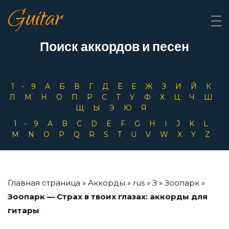
Guitar
Поиск аккордов и песен
1-9
А
Б
В
Г
Д
Ё
Е
Ж
З
И
Й
К
Л
М
Н
О
П
Р
С
Т
У
Ф
Х
Ц
Ч
Ш
Щ
Ы
Э
Ю
Я
1-9
A
B
C
D
E
F
G
H
I
J
K
L
M
N
O
P
Q
R
S
T
U
V
W
X
Y
Z
Главная страница
»
Аккорды
»
rus
»
З
»
Зоопарк
»
Зоопарк — Страх в твоих глазах: аккорды для
гитары