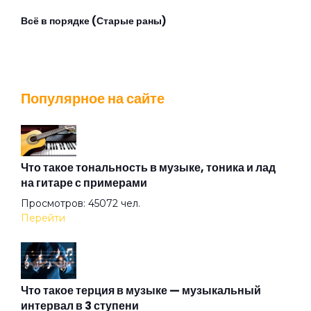
Всё в порядке (Старые раны)
Всю ночь
Популярное на сайте
Гопники
Горький ангел (Призрак сладкой N)
Что такое тональность в музыке, тоника и лад
на гитаре с примерами
Просмотров: 45072 чел.
Если будет дождь
Перейти
Если ты хочешь
Что такое терция в музыке — музыкальный
интервал в 3 ступени
Женщина