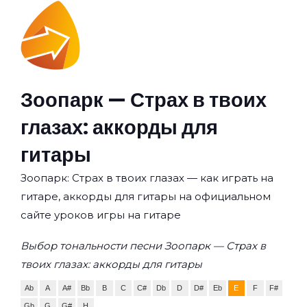
Зоопарк — Страх в твоих
глазах: аккорды для
гитары
Зоопарк: Страх в твоих глазах — как играть на
гитаре, аккорды для гитары на официальном
сайте уроков игры на гитаре
Выбор тональности песни Зоопарк — Страх в
твоих глазах: аккорды для гитары
Ab
A
A#
Bb
B
C
C#
Db
D
D#
Eb
E
F
F#
Gb
G
G#
H