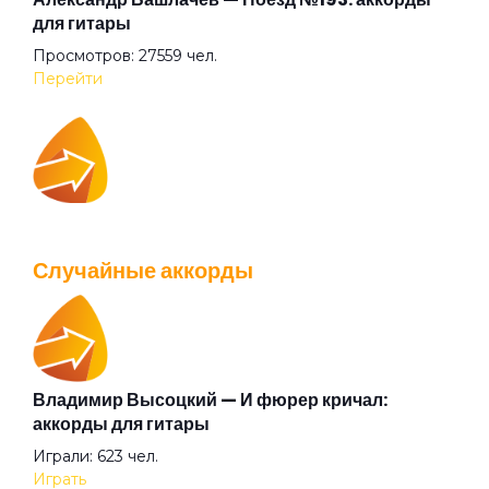
для гитары
Просмотров: 27559 чел.
Ода ванной комнате
Перейти
Она была
IOWA — Плохо танцевать: аккорды для гитары
Отель под названием "Брак"
Просмотров: 26037 чел.
Случайные аккорды
Перейти
Песня гуру
Песня о Кроки
Владимир Высоцкий — И фюрер кричал:
Валентин Стрыкало — Gay porn: аккорды для
аккорды для гитары
гитары
Песня простого человека
Играли: 623 чел.
Просмотров: 25692 чел.
Играть