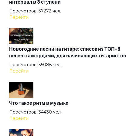
интервал в 3 ступени
Жизнь в зоопарке
Просмотров: 37272 чел.
Перейти
Завтра меня здесь не будет
Звезда рок-н-ролла
Новогодние песни на гитаре: список из ТОП-5
песен с аккордами, для начинающих гитаристов
Просмотров: 35086 чел.
Золотые львы
Перейти
Иллюзии
Что такое ритм в музыке
Когда я знал тебя совсем другой
Просмотров: 34430 чел.
Перейти
Мальчик взял гитару