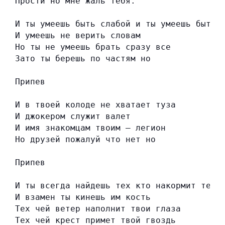
Прости но мне жаль тебя.
И ты умеешь быть слабой и ты умеешь быть 
И умеешь не верить словам
Но ты не умеешь брать сразу все
Зато ты берешь по частям но
Припев
И в твоей колоде не хватает туза
И джокером служит валет
И имя знакомцам твоим — легион
Но друзей пожалуй что нет но
Припев
И ты всегда найдешь тех кто накормит тебя
И взамен ты кинешь им кость
Тех чей ветер наполнит твои глаза
Тех чей крест примет твой гвоздь