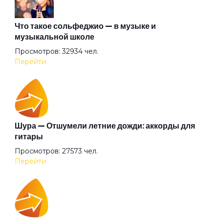
Мария
Что такое сольфеджио — в музыке и
музыкальной школе
Просмотров: 32934 чел.
Милый доктор
Перейти
Несоответствия
Новая тема для рок-н-ролла
Шура — Отшумели летние дожди: аккорды для
гитары
Просмотров: 27573 чел.
Новый пудель
Перейти
Ночной гость