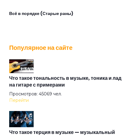
Всё в порядке (Старые раны)
Всю ночь
Популярное на сайте
Гопники
Горький ангел (Призрак сладкой N)
Что такое тональность в музыке, тоника и лад
на гитаре с примерами
Просмотров: 45069 чел.
Если будет дождь
Перейти
Если ты хочешь
Что такое терция в музыке — музыкальный