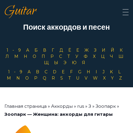
Guitar
Поиск аккордов и песен
1-9
А
Б
В
Г
Д
Ё
Е
Ж
З
И
Й
К
Л
М
Н
О
П
Р
С
Т
У
Ф
Х
Ц
Ч
Ш
Щ
Ы
Э
Ю
Я
1-9
A
B
C
D
E
F
G
H
I
J
K
L
M
N
O
P
Q
R
S
T
U
V
W
X
Y
Z
Главная страница
»
Аккорды
»
rus
»
З
»
Зоопарк
»
Зоопарк — Женщина: аккорды для гитары