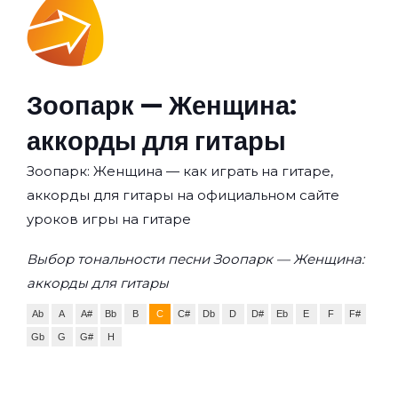
Зоопарк — Женщина:
аккорды для гитары
Зоопарк: Женщина — как играть на гитаре,
аккорды для гитары на официальном сайте
уроков игры на гитаре
Выбор тональности песни Зоопарк — Женщина:
аккорды для гитары
Ab
A
A#
Bb
B
C
C#
Db
D
D#
Eb
E
F
F#
Gb
G
G#
H