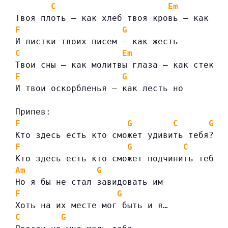
C
Em
Твоя плоть — как хлеб твоя кровь — как ви
F
G
И листки твоих писем — как жесть
C
Em
Твои сны — как молитвы глаза — как стекло
F
G
И твои оскорбленья — как лесть но
Припев:
F
G
C
G
Кто здесь есть кто сможет удивить тебя?
F
G
C
G
Кто здесь есть кто сможет подчинить тебя?
Am
G
Но я бы не стал завидовать им
F
G
Хоть на их месте мог быть и я…
C
G