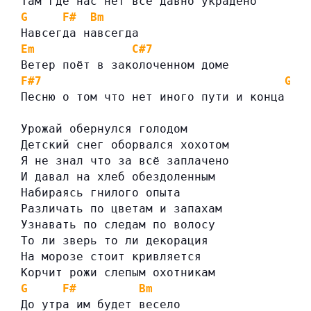
Там где нас нет всё давно украдено
G
F#
Bm
Навсегда навсегда
Em
C#7
Ветер поёт в заколоченном доме
F#7
G
Песню о том что нет иного пути и конца
Урожай обернулся голодом
Детский снег оборвался хохотом
Я не знал что за всё заплачено
И давал на хлеб обездоленным
Набираясь гнилого опыта
Различать по цветам и запахам
Узнавать по следам по волосу
То ли зверь то ли декорация
На морозе стоит кривляется
Корчит рожи слепым охотникам
G
F#
Bm
До утра им будет весело