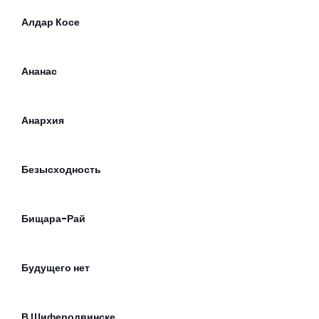
Алдар Косе
Ананас
Анархия
Безысходность
Бищара-Рай
Будущего нет
В Шиферодвинске