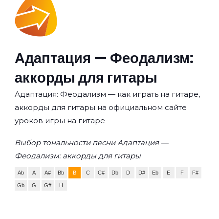
Адаптация — Феодализм:
аккорды для гитары
Адаптация: Феодализм — как играть на гитаре,
аккорды для гитары на официальном сайте
уроков игры на гитаре
Выбор тональности песни Адаптация —
Феодализм: аккорды для гитары
Ab
A
A#
Bb
B
C
C#
Db
D
D#
Eb
E
F
F#
Gb
G
G#
H