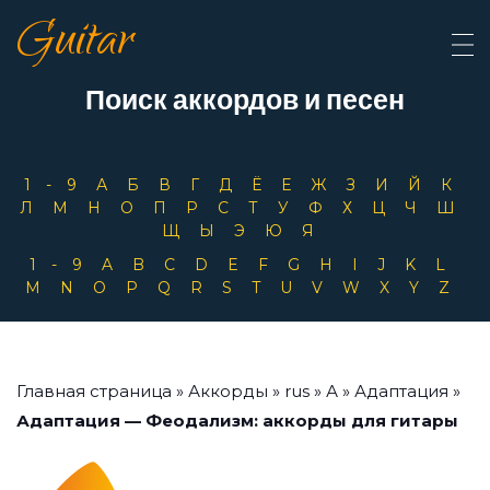
Guitar
Поиск аккордов и песен
1-9
А
Б
В
Г
Д
Ё
Е
Ж
З
И
Й
К
Л
М
Н
О
П
Р
С
Т
У
Ф
Х
Ц
Ч
Ш
Щ
Ы
Э
Ю
Я
1-9
A
B
C
D
E
F
G
H
I
J
K
L
M
N
O
P
Q
R
S
T
U
V
W
X
Y
Z
Главная страница
»
Аккорды
»
rus
»
А
»
Адаптация
»
Адаптация — Феодализм: аккорды для гитары