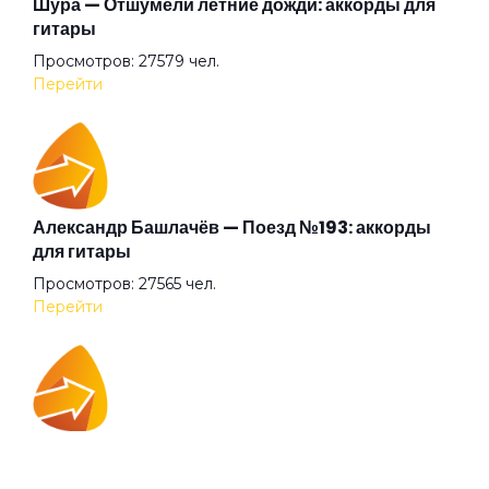
Шура — Отшумели летние дожди: аккорды для
гитары
Просмотров: 27579 чел.
Кайфа больше нет
Перейти
Как разгоняется мир
Квартиры
Александр Башлачёв — Поезд №193: аккорды
для гитары
Просмотров: 27565 чел.
Колесо истории
Перейти
Кончилось время стихов
IOWA — Плохо танцевать: аккорды для гитары
Кругом одни пидорасы
Просмотров: 26042 чел.