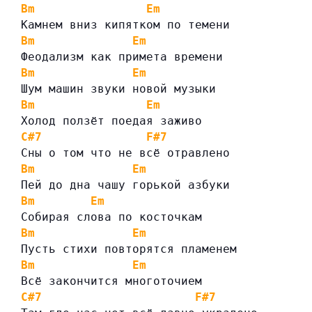
Bm
Em
Камнем вниз кипятком по темени
Bm
Em
Феодализм как примета времени
Bm
Em
Шум машин звуки новой музыки
Bm
Em
Холод ползёт поедая заживо
C#7
F#7
Сны о том что не всё отравлено
Bm
Em
Пей до дна чашу горькой азбуки
Bm
Em
Собирая слова по косточкам
Bm
Em
Пусть стихи повторятся пламенем
Bm
Em
Всё закончится многоточием
C#7
F#7