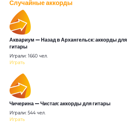
Случайные аккорды
Перейти
Легко умирать
Лето
Аквариум — Назад в Архангельск: аккорды для
Валентин Стрыкало — Gay porn: аккорды для
гитары
гитары
Любовь и каннибализм
Играли: 1660 чел.
Просмотров: 25697 чел.
Играть
Перейти
Мальчик упал
Марихуана
Аккорды для начинающих играть на гитаре —
Чичерина — Чистая: аккорды для гитары
легкие и простые песни на гитаре
Играли: 544 чел.
Просмотров: 23274 чел.
Мафия и власть
Играть
Перейти