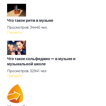
За измену Родине
Что такое ритм в музыке
Заметать следы
Просмотров: 34445 чел.
Перейти
Запахи детства
Золотой храм
Что такое сольфеджио — в музыке и
музыкальной школе
Просмотров: 32941 чел.
Иллюзия дней
Перейти
Империя наносит ответный удар
Кайф