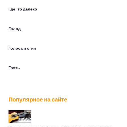
Где-то далеко
Голод
Голоса и огни
Грязь
Движется следом
Популярное на сайте
Дезертир
Джейн Доу