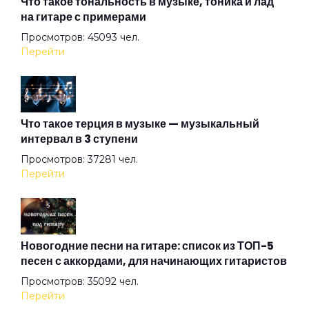
Что такое тональность в музыке, тоника и лад
на гитаре с примерами
Просмотров: 45093 чел.
Дождь над Бензоколонкой
Перейти
Ещё один день
Что такое терция в музыке — музыкальный
интервал в 3 ступени
Жалгыздык
Просмотров: 37281 чел.
Перейти
Железнодорожная
Живой
Новогодние песни на гитаре: список из ТОП-5
песен с аккордами, для начинающих гитаристов
Просмотров: 35092 чел.
Жизнь в полицейском государстве
Перейти