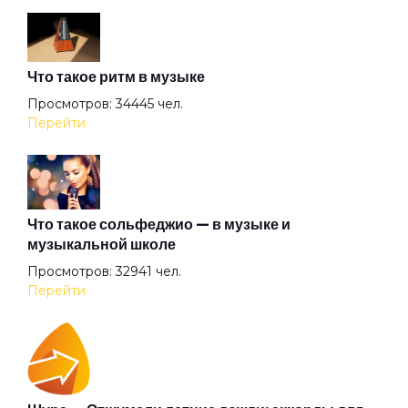
За измену Родине
Что такое ритм в музыке
Заметать следы
Просмотров: 34445 чел.
Перейти
Запахи детства
Золотой храм
Что такое сольфеджио — в музыке и
музыкальной школе
Просмотров: 32941 чел.
Иллюзия дней
Перейти
Империя наносит ответный удар
Кайф