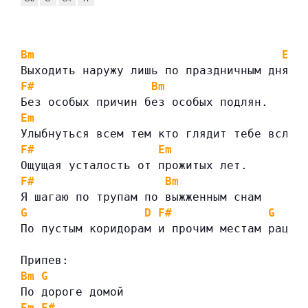
Bm
Em
Выходить наружу лишь по праздничным дням
F#
Bm
Без особых причин без особых подлян.
Em
Улыбнуться всем тем кто глядит тебе вслед
F#
Em
Ощущая усталость от прожитых лет.
F#
Bm
Я шагаю по трупам по выжженным снам
G
D
F#
G
F
По пустым коридорам и прочим местам рацио
Припев:
Bm
G
По дороге домой
Em
F#