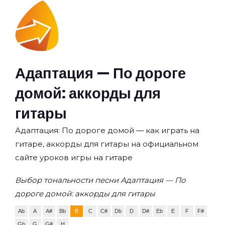
Адаптация — По дороге
домой: аккорды для
гитары
Адаптация: По дороге домой — как играть на
гитаре, аккорды для гитары на официальном
сайте уроков игры на гитаре
Выбор тональности песни Адаптация — По
дороге домой: аккорды для гитары
Ab
A
A#
Bb
B
C
C#
Db
D
D#
Eb
E
F
F#
Gb
G
G#
H