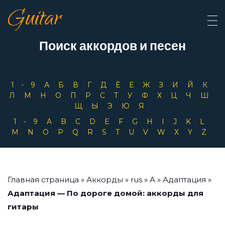
Guitar
Поиск аккордов и песен
1-9
А
Б
В
Г
Д
Ё
Е
Ж
З
И
Й
К
Л
М
Н
О
П
Р
С
Т
У
Ф
Х
Ц
Ч
Ш
Щ
Ы
Э
Ю
Я
1-9
A
B
C
D
E
F
G
H
I
J
K
L
M
N
O
P
Q
R
S
T
U
V
W
X
Y
Z
Главная страница
»
Аккорды
»
rus
»
А
»
Адаптация
»
Адаптация — По дороге домой: аккорды для
гитары