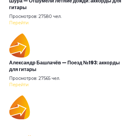
Шура — Отшумели летние дожди: аккорды для
гитары
Просмотров: 27580 чел.
Кайфа больше нет
Перейти
Как разгоняется мир
Квартиры
Александр Башлачёв — Поезд №193: аккорды
для гитары
Просмотров: 27565 чел.
Колесо истории
Перейти
Кончилось время стихов
IOWA — Плохо танцевать: аккорды для гитары
Кругом одни пидорасы
Просмотров: 26043 чел.