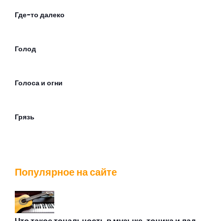
Где-то далеко
Голод
Голоса и огни
Грязь
Движется следом
Популярное на сайте
Дезертир
Джейн Доу