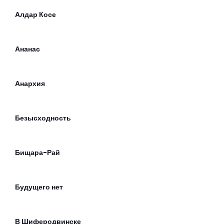
Алдар Косе
Ананас
Анархия
Безысходность
Бищара-Рай
Будущего нет
В Шиферодвинске