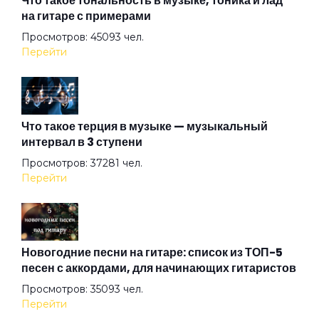
Что такое тональность в музыке, тоника и лад
на гитаре с примерами
Просмотров: 45093 чел.
Дождь над Бензоколонкой
Перейти
Ещё один день
Что такое терция в музыке — музыкальный
интервал в 3 ступени
Жалгыздык
Просмотров: 37281 чел.
Перейти
Железнодорожная
Живой
Новогодние песни на гитаре: список из ТОП-5
песен с аккордами, для начинающих гитаристов
Просмотров: 35093 чел.
Жизнь в полицейском государстве
Перейти