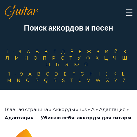
Guitar
Поиск аккордов и песен
1-9
А
Б
В
Г
Д
Ё
Е
Ж
З
И
Й
К
Л
М
Н
О
П
Р
С
Т
У
Ф
Х
Ц
Ч
Ш
Щ
Ы
Э
Ю
Я
1-9
A
B
C
D
E
F
G
H
I
J
K
L
M
N
O
P
Q
R
S
T
U
V
W
X
Y
Z
Главная страница
»
Аккорды
»
rus
»
А
»
Адаптация
»
Адаптация — Убиваю себя: аккорды для гитары