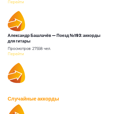
Перейти
Как разгоняется мир
Квартиры
Александр Башлачёв — Поезд №193: аккорды
для гитары
Просмотров: 27558 чел.
Колесо истории
Перейти
Кончилось время стихов
IOWA — Плохо танцевать: аккорды для гитары
Кругом одни пидорасы
Просмотров: 26037 чел.
Случайные аккорды
Перейти
Легко умирать