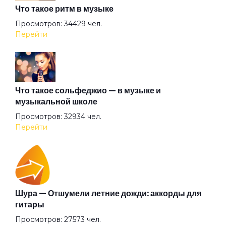
Что такое ритм в музыке
Заметать следы
Просмотров: 34429 чел.
Перейти
Запахи детства
Золотой храм
Что такое сольфеджио — в музыке и
музыкальной школе
Просмотров: 32934 чел.
Иллюзия дней
Перейти
Империя наносит ответный удар
Кайф
Шура — Отшумели летние дожди: аккорды для
гитары
Просмотров: 27573 чел.
Кайфа больше нет