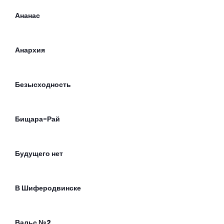
Ананас
Анархия
Безысходность
Бищара-Рай
Будущего нет
В Шиферодвинске
Вальс №2