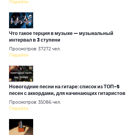
Перейти
Ещё один день
Что такое терция в музыке — музыкальный
интервал в 3 ступени
Жалгыздык
Просмотров: 37272 чел.
Перейти
Железнодорожная
Живой
Новогодние песни на гитаре: список из ТОП-5
песен с аккордами, для начинающих гитаристов
Просмотров: 35086 чел.
Жизнь в полицейском государстве
Перейти
За измену Родине