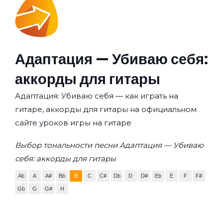
Адаптация — Убиваю себя:
аккорды для гитары
Адаптация: Убиваю себя — как играть на
гитаре, аккорды для гитары на официальном
сайте уроков игры на гитаре
Выбор тональности песни Адаптация — Убиваю
себя: аккорды для гитары
Ab
A
A#
Bb
B
C
C#
Db
D
D#
Eb
E
F
F#
Gb
G
G#
H