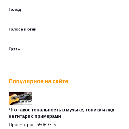
Голод
Голоса и огни
Грязь
Движется следом
Популярное на сайте
Дезертир
Джейн Доу
Что такое тональность в музыке, тоника и лад
на гитаре с примерами
Просмотров: 45069 чел.
Дождь над Бензоколонкой