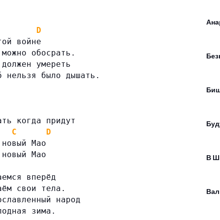
Ана
D
той войне
 можно обосрать.
Без
 должен умереть
б нельзя было дышать.
Бищ
ать когда придут
Буд
C
D
 новый Мао
 новый Мао
В Ш
аемся вперёд
аём свои тела.
Вал
ославленный народ
лодная зима.