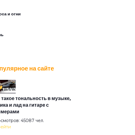
оса и огни
зь
жется следом
пулярное на сайте
ертир
йн Доу
 такое тональность в музыке,
ика и лад на гитаре с
имерами
дь над Бензоколонкой
смотров: 45087 чел.
ейти