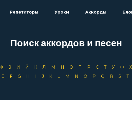
Репетиторы
Уроки
Аккорды
Бло
Поиск аккордов и песен
Ж
З
И
Й
К
Л
М
Н
О
П
Р
С
Т
У
Ф
D
E
F
G
H
I
J
K
L
M
N
O
P
Q
R
S