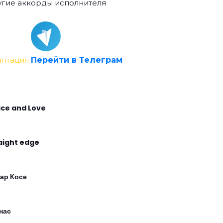
гие аккорды исполнителя
аптация
Перейти в Телеграм
ce and Love
aight edge
ар Косе
нас