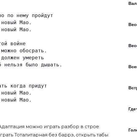
Вал
но по нему пройдут
 новый Мао.
Вес
 новый Мао.
той войне
Вес
 можно обосрать.
 должен умереть
б нельзя было дышать.
Все
ать когда придут
Вст
 новый Мао.
 новый Мао.
Где
Адаптация
можно играть разбор в строе
Гол
играть Тоталитарная без баррэ, открыть табы