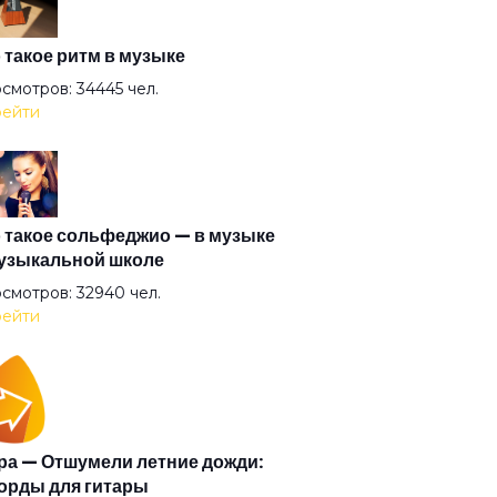
ахи детства
 такое ритм в музыке
смотров: 34445 чел.
ейти
отой храм
юзия дней
 такое сольфеджио — в музыке
узыкальной школе
ерия наносит ответный удар
смотров: 32940 чел.
ейти
йф
фа больше нет
а — Отшумели летние дожди:
орды для гитары