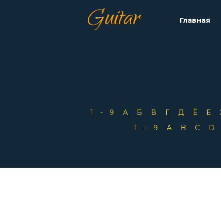
Guitar
Главная
1-9
А
Б
В
Г
Д
Ё
Е
1-9
A
B
C