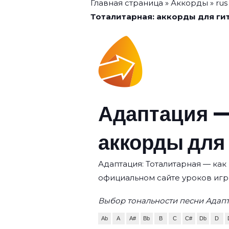
Главная страница
»
Аккорды
»
rus
Тоталитарная: аккорды для ги
Адаптация —
аккорды для
Адаптация: Тоталитарная — как 
официальном сайте уроков игр
Выбор тональности песни Адапт
Ab
A
A#
Bb
B
C
C#
Db
D