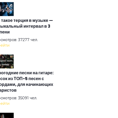
 один день
 такое терция в музыке —
гыздык
ыкальный интервал в 3
пени
езнодорожная
смотров: 37277 чел.
ейти
вой
огодние песни на гитаре:
нь в полицейском государстве
сок из ТОП-5 песен с
ордами, для начинающих
аристов
измену Родине
смотров: 35091 чел.
ейти
етать следы