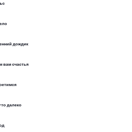
ьс
ело
енний дождик
м вам счастья
ретимся
-то далеко
од