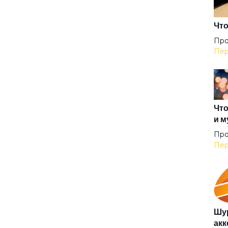
Зап
Что
Про
Пер
Зол
Илл
Что
и м
Имп
Про
Пер
Ка
Кай
Шур
акк