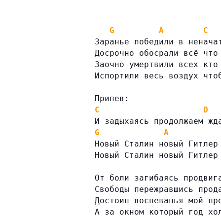
G
A
C
Заранье победили в ненача
Досрочно обосрали всё что
Заочно умертвили всех кто
Испортили весь воздух что
Припев:
C
D
И задыхаясь продолжаем жд
G
A
Новый Сталин новый Гитлер
Новый Сталин новый Гитлер
От боли загибаясь продвиг
Свободы пережравшись прод
Достоин воспеванья мой пр
А за окном который год хо