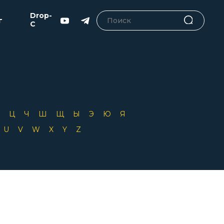
Drop-
г
C
Х
Ц
Ч
Ш
Щ
Ы
Э
Ю
Я
T
U
V
W
X
Y
Z