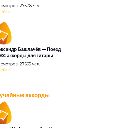
 разгоняется мир
смотров: 27578 чел.
ейти
ртиры
есо истории
ксандр Башлачёв — Поезд
3: аккорды для гитары
чилось время стихов
смотров: 27565 чел.
ейти
гом одни пидорасы
учайные аккорды
ко умирать
A — Плохо танцевать: аккорды
 гитары
о
смотров: 26040 чел.