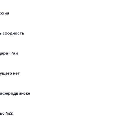
рхия
ысходность
ара-Рай
ущего нет
иферодвинске
ьс №2