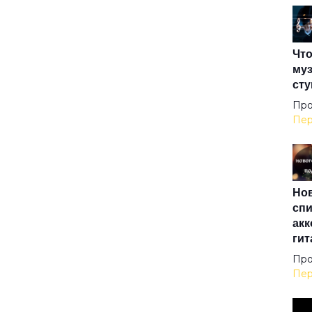
Ещё
Что
Жал
муз
сту
Жел
Про
Пер
Жи
Нов
Жиз
спи
акк
гит
За 
Про
Пер
Зам