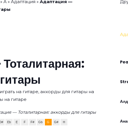
»
А
»
Адаптация
»
Адаптация —
Дру
тары
Ад
 Тоталитарная:
Pea
 гитары
Str
играть на гитаре, аккорды для гитары на
ы на гитаре
Алд
ация — Тоталитарная: аккорды для гитары
Ана
D#
Eb
E
F
F#
Gb
G
G#
H