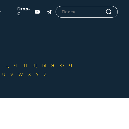
Drop-
г
C
Х
Ц
Ч
Ш
Щ
Ы
Э
Ю
Я
T
U
V
W
X
Y
Z