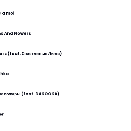
e a moi
ns And Flowers
e is (feat. Счастливые Люди)
chka
е пожары (feat. DAKOOKA)
ег