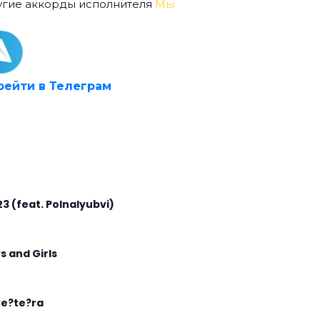
угие аккорды исполнителя
Мы
рейти в Телеграм
23 (feat. Polnalyubvi)
s and Girls
Ce?te?ra