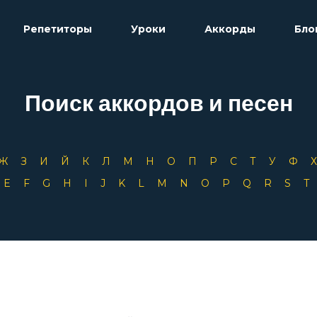
Репетиторы
Уроки
Аккорды
Бло
Поиск аккордов и песен
Ж
З
И
Й
К
Л
М
Н
О
П
Р
С
Т
У
Ф
D
E
F
G
H
I
J
K
L
M
N
O
P
Q
R
S