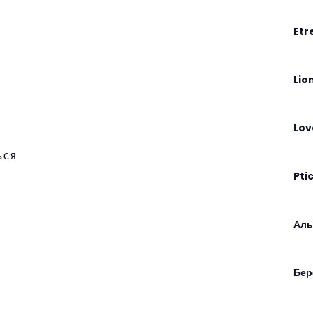
Etr
Lio
Lov
ься
Pti
Алы
Бер