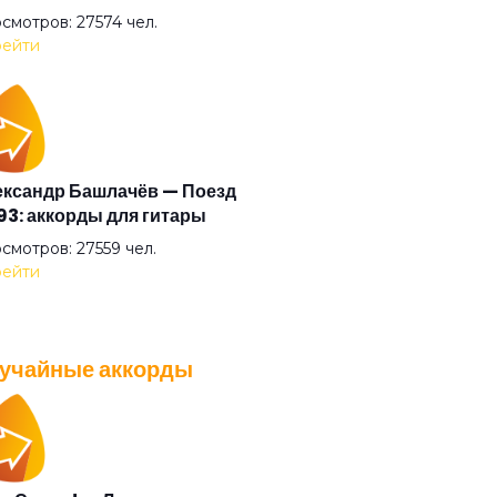
и
смотров: 27574 чел.
ейти
о
озолото 5777
ксандр Башлачёв — Поезд
3: аккорды для гитары
люз и любог (feat. Сансара)
смотров: 27559 чел.
ейти
бовь
учайные аккорды
к
A — Плохо танцевать: аккорды
 гитары
око
смотров: 26037 чел.