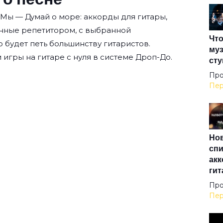
Ды
 Мы — Думай о море: аккорды для гитары,
нные репетитором, с выбранной
Что
Жур
о будет петь большинству гитаристов.
муз
 игры на гитаре с нуля
в системе Дроп-До.
сту
За
Про
Пер
Звё
Нов
Зер
спи
акк
гит
Зим
Про
Пер
Зол