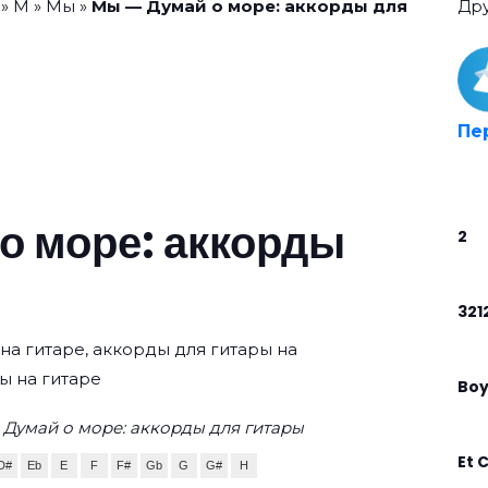
»
М
»
Мы
»
Мы — Думай о море: аккорды для
Др
Пе
о море: аккорды
2
321
на гитаре, аккорды для гитары на
ы на гитаре
Boy
Думай о море: аккорды для гитары
Et 
D#
Eb
E
F
F#
Gb
G
G#
H