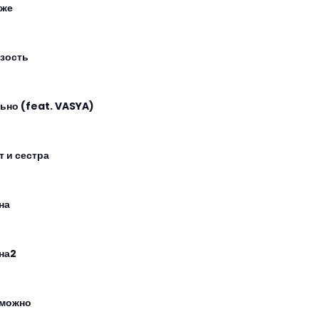
же
зость
ьно (feat. VASYA)
т и сестра
на
на2
можно