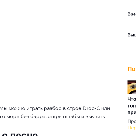
Вре
Вы
Дет
По
Дно
Дно
Что
тон
Мы
можно играть разбор в строе Drop-C или
пр
й о море без баррэ, открыть табы и выучить
До
Про
Пер
 о песне