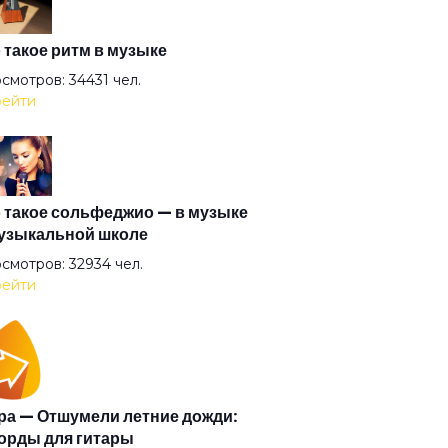
мерть
 такое ритм в музыке
смотров: 34431 чел.
ейти
 в море корабли
ы (feat. Сансара)
 такое сольфеджио — в музыке
узыкальной школе
ета
смотров: 32934 чел.
ейти
пас 2
 и тишина
а — Отшумели летние дожди:
орды для гитары