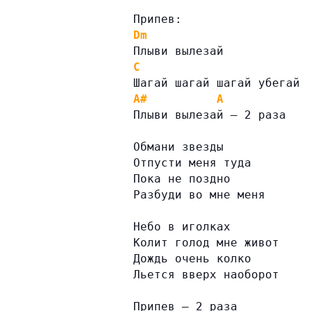
Припев:
Dm
Плыви вылезай
C
Шагай шагай шагай убегай
A#
A
Плыви вылезай — 2 раза
Обмани звезды
Отпусти меня туда
Пока не поздно
Разбуди во мне меня
Небо в иголках
Колит голод мне живот
Дождь очень колко
Льется вверх наоборот
Припев — 2 раза