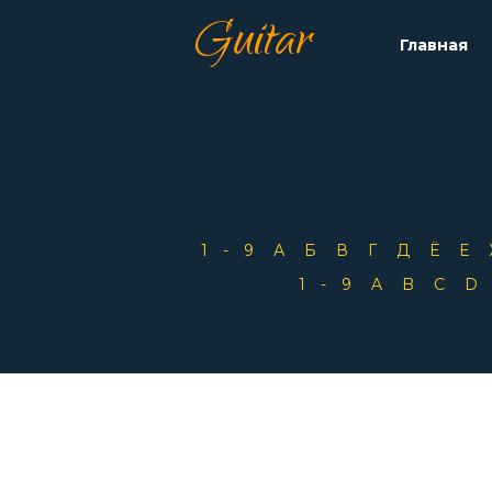
Guitar
Главная
1-9
А
Б
В
Г
Д
Ё
Е
1-9
A
B
C