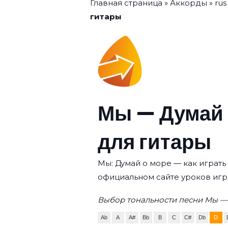
Главная страница
»
Аккорды
»
rus
гитары
Мы — Думай 
для гитары
Мы: Думай о море — как играть 
официальном сайте уроков игр
Выбор тональности песни Мы — 
Ab
A
A#
Bb
B
C
C#
Db
D