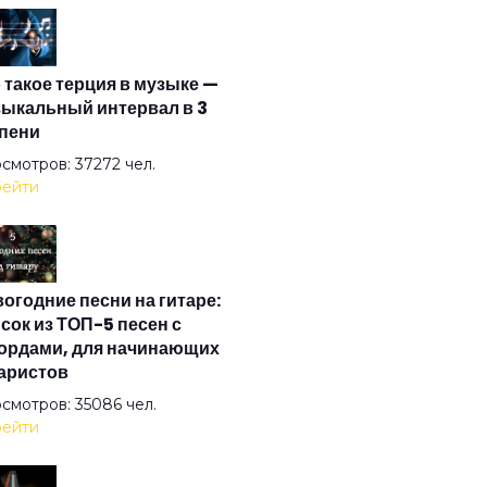
м
 такое терция в музыке —
авль
ыкальный интервал в 3
пени
бываю
смотров: 37272 чел.
ейти
зды
огодние песни на гитаре:
кало (feat. Лэривэйн)
сок из ТОП-5 песен с
ордами, для начинающих
аристов
а
смотров: 35086 чел.
ейти
ото