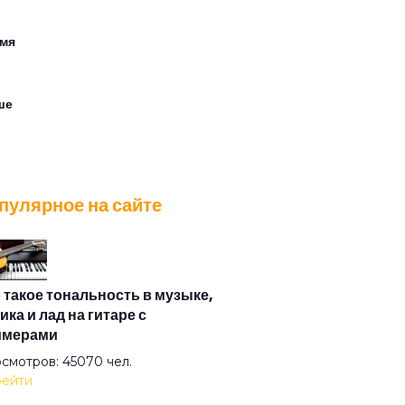
мя
ше
и
пулярное на сайте
2
 такое тональность в музыке,
ика и лад на гитаре с
имерами
м
смотров: 45070 чел.
ейти