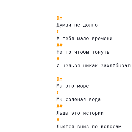
Dm
Думай не долго
C
У тебя мало времени
A#
На то чтобы тонуть
A
И нельзя никак захлёбыват
Dm
Мы это море
C
Мы солёная вода
A#
Льды это истории
A
Льются вниз по волосам