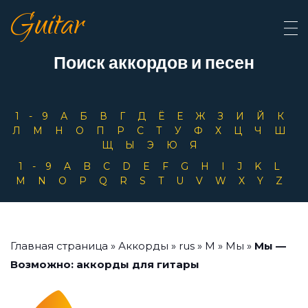
Guitar
Поиск аккордов и песен
1-9
А
Б
В
Г
Д
Ё
Е
Ж
З
И
Й
К
Л
М
Н
О
П
Р
С
Т
У
Ф
Х
Ц
Ч
Ш
Щ
Ы
Э
Ю
Я
1-9
A
B
C
D
E
F
G
H
I
J
K
L
M
N
O
P
Q
R
S
T
U
V
W
X
Y
Z
Главная страница
»
Аккорды
»
rus
»
М
»
Мы
»
Мы —
Возможно: аккорды для гитары