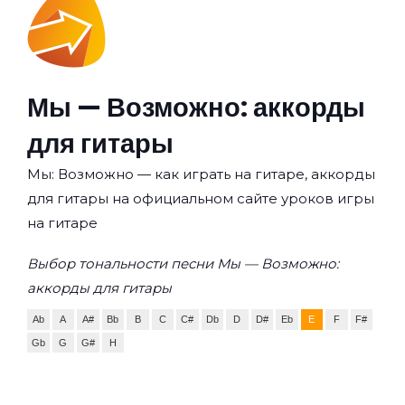
Мы — Возможно: аккорды
для гитары
Мы: Возможно — как играть на гитаре, аккорды
для гитары на официальном сайте уроков игры
на гитаре
Выбор тональности песни Мы — Возможно:
аккорды для гитары
Ab
A
A#
Bb
B
C
C#
Db
D
D#
Eb
E
F
F#
Gb
G
G#
H