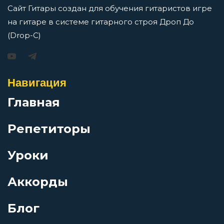
Остров
Сайт Гитары создан для обучения гитаристов игре
на гитаре в системе гитарного строя Дроп До
Падать
(Drop-C)
Игорь Растеряев — Безрукавочка: аккорды для
гитары
Плот
Навигация
Просмотров: 15195 чел.
Перейти
Главная
Победители
Репетиторы
Пожар
Уроки
АукцЫон — Возле меня: аккорды для гитары
Полярная звезда
Просмотров: 10523 чел.
Аккорды
Перейти
Блог
Потратили