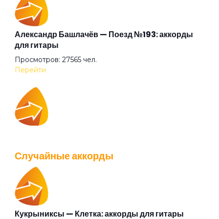
Лето
Александр Башлачёв — Поезд №193: аккорды
для гитары
Просмотров: 27565 чел.
Летозолото 5777
Перейти
Люблюз и любог (feat. Сансара)
IOWA — Плохо танцевать: аккорды для гитары
Любовь
Просмотров: 26042 чел.
Случайные аккорды
Перейти
Маяк
Молоко
Кукрыниксы — Клетка: аккорды для гитары