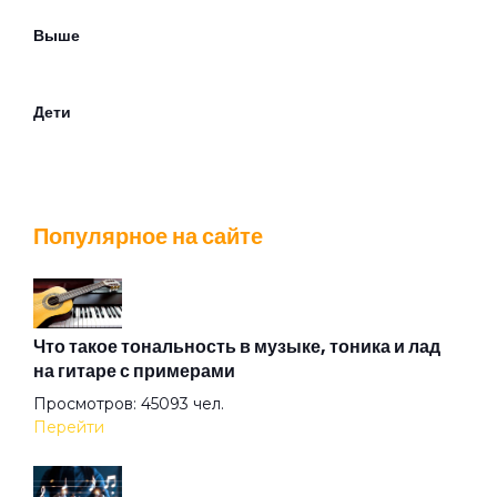
Выше
Дети
Дно
Популярное на сайте
Дно2
Дом
Что такое тональность в музыке, тоника и лад
на гитаре с примерами
Просмотров: 45093 чел.
Думай о море
Перейти
Дым