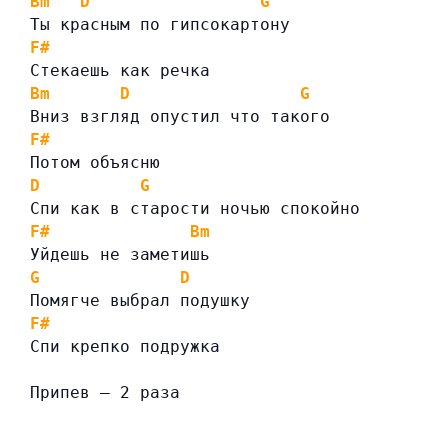
Bm
D
G
Ты красным по гипсокартону
F#
Стекаешь как речка
Bm
D
G
Вниз взгляд опустил что такого
F#
Потом объясню
D
G
Спи как в старости ночью спокойно
F#
Bm
Уйдешь не заметишь
G
D
Помягче выбрал подушку
F#
Спи крепко подружка
Припев — 2 раза