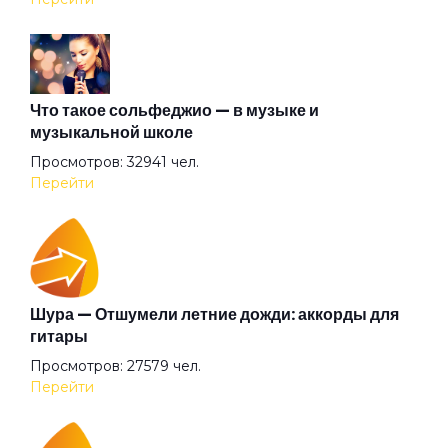
И смерть
Как в море корабли
Что такое сольфеджио — в музыке и
музыкальной школе
Просмотров: 32941 чел.
Киты (feat. Сансара)
Перейти
Комета
Компас 2
Шура — Отшумели летние дожди: аккорды для
гитары
Просмотров: 27579 чел.
Лес и тишина
Перейти
Лети