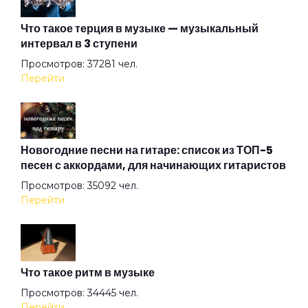
Что такое терция в музыке — музыкальный
интервал в 3 ступени
Журавль
Просмотров: 37281 чел.
Перейти
Забываю
Звёзды
Новогодние песни на гитаре: список из ТОП-5
песен с аккордами, для начинающих гитаристов
Просмотров: 35092 чел.
Зеркало (feat. Лэривэйн)
Перейти
Зима
Что такое ритм в музыке
Золото
Просмотров: 34445 чел.
Перейти