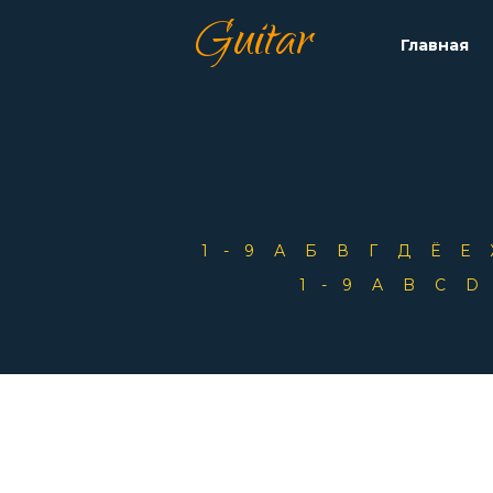
Guitar
Главная
1-9
А
Б
В
Г
Д
Ё
Е
1-9
A
B
C