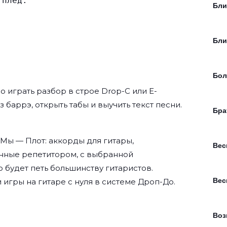
 плед.
Бли
Бли
Бол
 играть разбор в строе Drop-C или E-
ез баррэ, открыть табы и выучить текст песни.
Бра
Мы — Плот: аккорды для гитары,
Вес
нные репетитором, с выбранной
о будет петь большинству гитаристов.
Вес
 игры на гитаре с нуля
в системе Дроп-До.
Воз