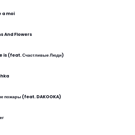
e a moi
ns And Flowers
e is (feat. Счастливые Люди)
chka
е пожары (feat. DAKOOKA)
ег