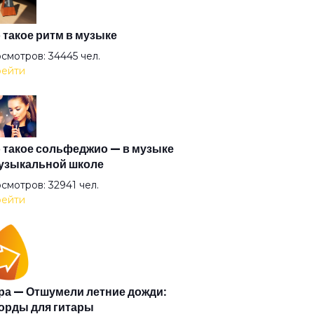
ото
 такое ритм в музыке
смотров: 34445 чел.
ейти
мерть
 в море корабли
 такое сольфеджио — в музыке
узыкальной школе
ы (feat. Сансара)
смотров: 32941 чел.
ейти
ета
пас 2
а — Отшумели летние дожди:
орды для гитары