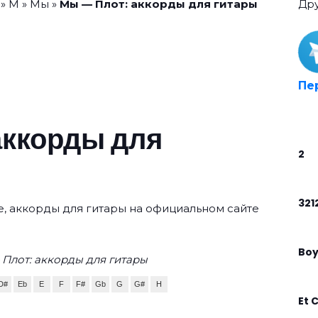
»
М
»
Мы
»
Мы — Плот: аккорды для гитары
Др
Пе
аккорды для
2
321
ре, аккорды для гитары на официальном сайте
Boy
Плот: аккорды для гитары
D#
Eb
E
F
F#
Gb
G
G#
H
Et 