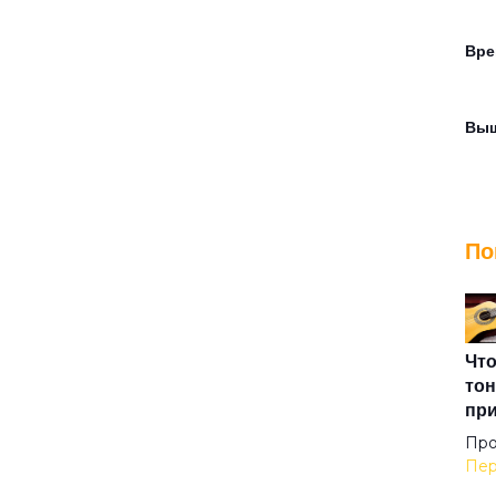
Вре
Вы
Дет
По
Дно
Дно
Что
тон
пр
До
Про
Пер