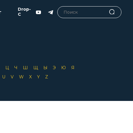
Drop-
г
C
Х
Ц
Ч
Ш
Щ
Ы
Э
Ю
Я
T
U
V
W
X
Y
Z