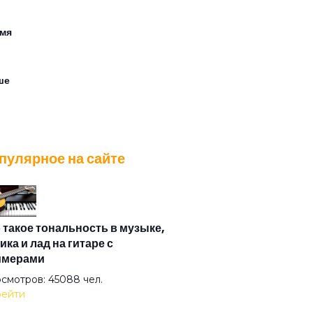
мя
ше
и
пулярное на сайте
2
 такое тональность в музыке,
ика и лад на гитаре с
имерами
м
смотров: 45088 чел.
ейти