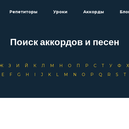
Репетиторы
Уроки
Аккорды
Бло
Поиск аккордов и песен
Ж
З
И
Й
К
Л
М
Н
О
П
Р
С
Т
У
Ф
D
E
F
G
H
I
J
K
L
M
N
O
P
Q
R
S