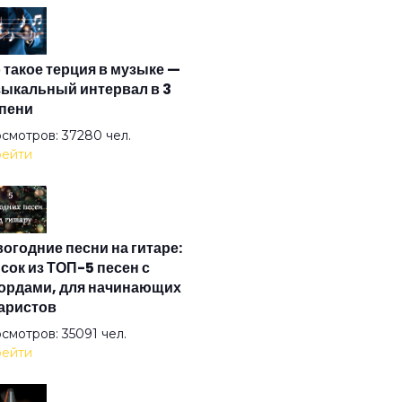
ай о море
 такое терция в музыке —
м
ыкальный интервал в 3
пени
авль
смотров: 37280 чел.
ейти
бываю
огодние песни на гитаре:
зды
сок из ТОП-5 песен с
ордами, для начинающих
аристов
кало (feat. Лэривэйн)
смотров: 35091 чел.
ейти
а