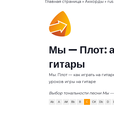
Главная страница
»
Аккорды
»
rus
Мы — Плот: 
гитары
Мы: Плот — как играть на гита
уроков игры на гитаре
Выбор тональности песни Мы — 
Ab
A
A#
Bb
B
C
C#
Db
D