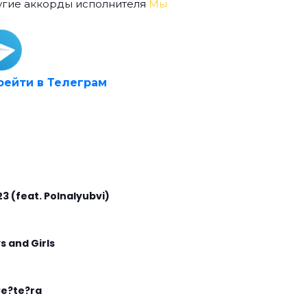
угие аккорды исполнителя
Мы
рейти в Телеграм
23 (feat. Polnalyubvi)
s and Girls
Ce?te?ra