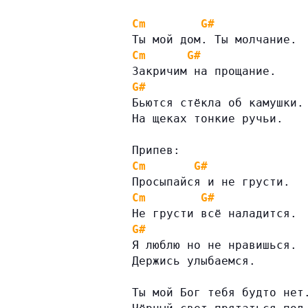
Cm
G#
Ты мой дом. Ты молчание.
Cm
G#
Закричим на прощание.
G#
Бьются стёкла об камушки.
На щеках тонкие ручьи.
Припев:
Cm
G#
Просыпайся и не грусти.
Cm
G#
Не грусти всё наладится.
G#
Я люблю но не нравишься.
Держись улыбаемся.
Ты мой Бог тебя будто нет