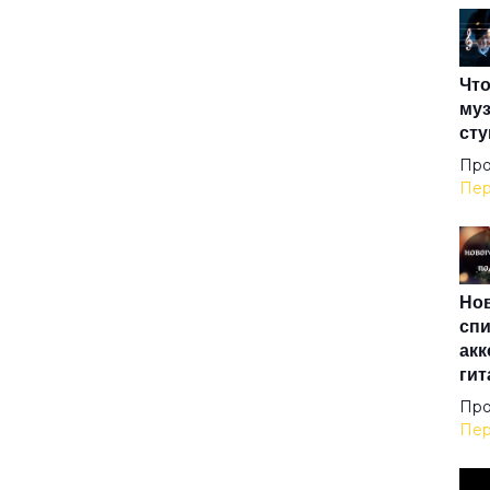
Дум
Что
Ды
муз
сту
Жур
Про
Пер
За
Нов
Звё
спи
акк
гит
Зер
Про
Пер
Зим