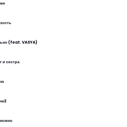
же
зость
ьно (feat. VASYA)
т и сестра
на
на2
можно