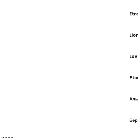
Etr
Lio
Lov
Pti
Алы
Бер
.