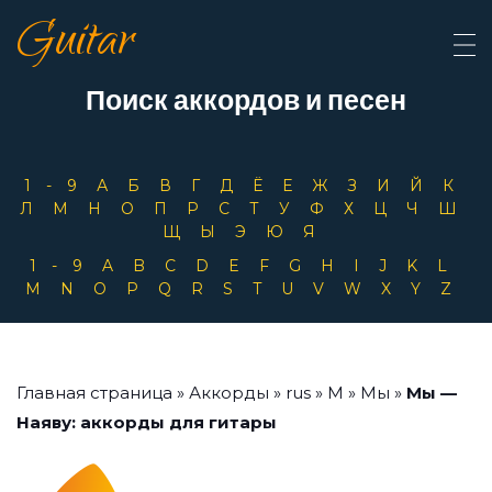
Guitar
Поиск аккордов и песен
1-9
А
Б
В
Г
Д
Ё
Е
Ж
З
И
Й
К
Л
М
Н
О
П
Р
С
Т
У
Ф
Х
Ц
Ч
Ш
Щ
Ы
Э
Ю
Я
1-9
A
B
C
D
E
F
G
H
I
J
K
L
M
N
O
P
Q
R
S
T
U
V
W
X
Y
Z
Главная страница
»
Аккорды
»
rus
»
М
»
Мы
»
Мы —
Наяву: аккорды для гитары