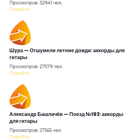
Просмотров: 32941 чел.
Как в море корабли
Перейти
Киты (feat. Сансара)
Комета
Шура — Отшумели летние дожди: аккорды для
гитары
Просмотров: 27579 чел.
Компас 2
Перейти
Лес и тишина
Лети
Александр Башлачёв — Поезд №193: аккорды
для гитары
Просмотров: 27565 чел.
Лето
Перейти