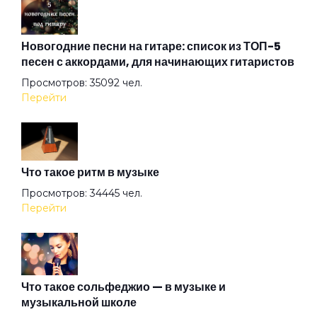
Забываю
Новогодние песни на гитаре: список из ТОП-5
песен с аккордами, для начинающих гитаристов
Просмотров: 35092 чел.
Звёзды
Перейти
Зеркало (feat. Лэривэйн)
Что такое ритм в музыке
Зима
Просмотров: 34445 чел.
Перейти
Золото
И смерть
Что такое сольфеджио — в музыке и
музыкальной школе