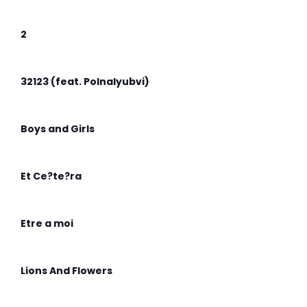
2
32123 (feat. Polnalyubvi)
Boys and Girls
Et Ce?te?ra
Etre a moi
Lions And Flowers