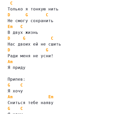
C
Только я тонкую нить
D
G
C
Не смогу сохранить
Em
C
В двух жизнь
D
G
C
Нас двоих ей не сшить
D
G
Ради меня не усни!
Am
Я приду
Припев:
G
C
Я хочу
Am
Em
Сниться тебе наяву
G
C