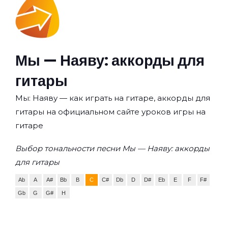
Мы — Наяву: аккорды для
гитары
Мы: Наяву — как играть на гитаре, аккорды для
гитары на официальном сайте уроков игры на
гитаре
Выбор тональности песни Мы — Наяву: аккорды
для гитары
Ab
A
A#
Bb
B
C
C#
Db
D
D#
Eb
E
F
F#
Gb
G
G#
H