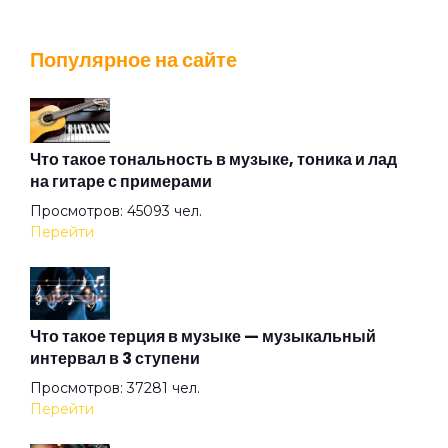
Дети
Популярное на сайте
Дно
Дно2
Что такое тональность в музыке, тоника и лад
на гитаре с примерами
Просмотров: 45093 чел.
Дом
Перейти
Думай о море
Что такое терция в музыке — музыкальный
интервал в 3 ступени
Дым
Просмотров: 37281 чел.
Перейти
Журавль