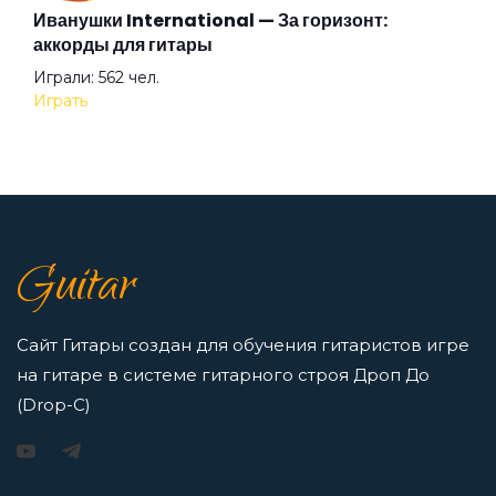
Иванушки International — За горизонт:
Навсегда
Аккорды для начинающих играть на гитаре —
аккорды для гитары
легкие и простые песни на гитаре
Играли: 562 чел.
Просмотров: 23273 чел.
Не Отпускай
Играть
Перейти
Никогда
7 нот в музыке: До, Ре, Ми, Фа, Соль, Ля, Си —
как освоить нотную грамоту новичкам
Осень2
Guitar
Просмотров: 16423 чел.
Перейти
Остров
Сайт Гитары создан для обучения гитаристов игре
на гитаре в системе гитарного строя Дроп До
Падать
(Drop-C)
Игорь Растеряев — Безрукавочка: аккорды для
гитары
Плот