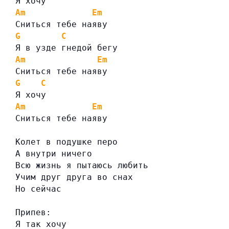
Я хочу
Am
Em
Сниться тебе наяву
G
C
Я в узде гнедой бегу
Am
Em
Сниться тебе наяву
G
C
Я хочу
Am
Em
Сниться тебе наяву
Колет в подушке перо
А внутри ничего
Всю жизнь я пытаюсь любить
Учим друг друга во снах
Но сейчас
Припев:
Я так хочу