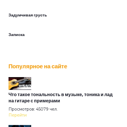
Задумчивая грусть
Записка
Зачем ты вернулся?
Популярное на сайте
Здравствуй и прощай
Здравствуй
Что такое тональность в музыке, тоника и лад
на гитаре с примерами
Просмотров: 45079 чел.
Знаешь ты
Перейти