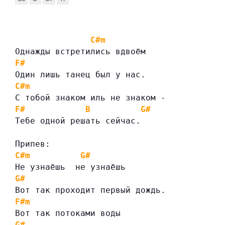
C#m
Однажды встретились вдвоём
F#
Один лишь танец был у нас.
C#m
С тобой знаком иль не знаком -
F#
B
G#
Тебе одной решать сейчас.
Припев:
C#m
G#
Не узнаёшь  не узнаёшь
G#
Вот так проходит первый дождь.
F#m
Вот так потоками воды
G#