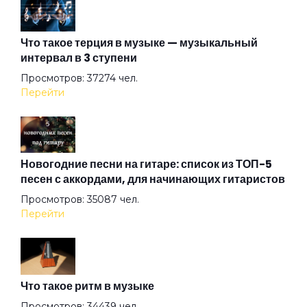
И вас прошу об этом
Что такое терция в музыке — музыкальный
интервал в 3 ступени
Карусельная лошадка
Просмотров: 37274 чел.
Перейти
Клен
Когда с тобой любовь
Новогодние песни на гитаре: список из ТОП-5
песен с аккордами, для начинающих гитаристов
Просмотров: 35087 чел.
Когда-нибудь
Перейти
Корабли
Что такое ритм в музыке
Купи мне шарик
Просмотров: 34439 чел.