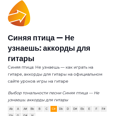
Синяя птица — Не
узнаешь: аккорды для
гитары
Синяя птица: Не узнаешь — как играть на
гитаре, аккорды для гитары на официальном
сайте уроков игры на гитаре
Выбор тональности песни Синяя птица — Не
узнаешь: аккорды для гитары
Ab
A
A#
Bb
B
C
C#
Db
D
D#
Eb
E
F
F#
Gb
G
G#
H