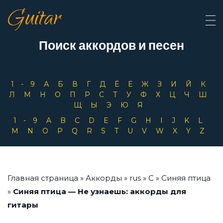
Guitar
Поиск аккордов и песен
1-9
А
Б
В
Г
Д
Ё
Е
Ж
З
И
Й
К
Л
М
Н
О
П
Р
С
Т
У
Ф
Х
Ц
Ч
Ш
Щ
Ы
Э
Ю
Я
1-9
A
B
C
D
E
F
G
H
I
J
K
L
M
N
O
P
Q
R
S
T
U
V
W
X
Y
Z
Главная страница
»
Аккорды
»
rus
»
С
»
Синяя птица
»
Синяя птица — Не узнаешь: аккорды для
гитары