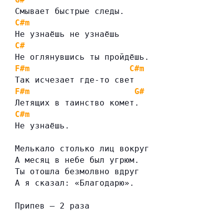
Смывает быстрые следы.
C#m
Не узнаёшь не узнаёшь
C#
Не оглянувшись ты пройдёшь.
F#m
C#m
Так исчезает где-то свет
F#m
G#
Летящих в таинство комет.
C#m
Не узнаёшь.
Мелькало столько лиц вокруг
А месяц в небе был угрюм.
Ты отошла безмолвно вдруг
А я сказал: «Благодарю».
Припев — 2 раза