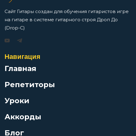
Перейти
Осень настала
Сайт Гитары создан для обучения гитаристов игре
на гитаре в системе гитарного строя Дроп До
От крутого бережка
(Drop-C)
Игорь Растеряев — Безрукавочка: аккорды для
гитары
От любви не убегай
Навигация
Просмотров: 15194 чел.
Перейти
Главная
Памяти Эдит Пиаф
Репетиторы
Партизанская борода
Уроки
АукцЫон — Возле меня: аккорды для гитары
Первая любовь моя
Просмотров: 10499 чел.
Аккорды
Перейти
Блог
Первая любовь