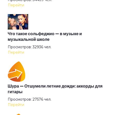
Перейти
Лишь увижу я тебя
Любовь прекрасна
Что такое сольфеджио — в музыке и
музыкальной школе
Просмотров: 32936 чел.
Мальчик с одуванчиками
Перейти
Мамина пластинка
Марья
Шура — Отшумели летние дожди: аккорды для
гитары
Просмотров: 27576 чел.
Между мною и тобою
Перейти