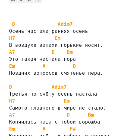
D
Adim7
Осень настала ранняя осень
H7
Em
В воздухе запахи горькие носит.
A7
D
Bm
Это такая настала пора
Em
A
D
Поздних вопросов смятенье пера.
D
Adim7
Третья по счёту осень настала
H7
Em
Самого главного в мире не стало.
A7
D
Bm
Кончилась наша с тобой ворожба
Em
A
F#
Кончилось всё — и любовь и вражда.