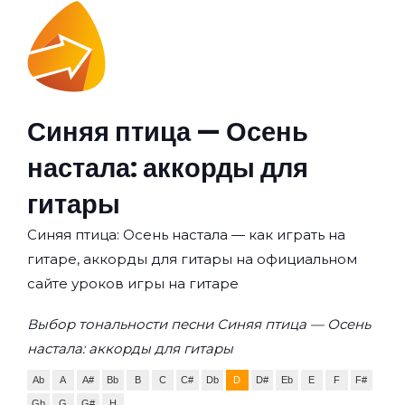
Синяя птица — Осень
настала: аккорды для
гитары
Синяя птица: Осень настала — как играть на
гитаре, аккорды для гитары на официальном
сайте уроков игры на гитаре
Выбор тональности песни Синяя птица — Осень
настала: аккорды для гитары
Ab
A
A#
Bb
B
C
C#
Db
D
D#
Eb
E
F
F#
Gb
G
G#
H