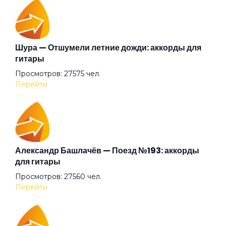
Мамина пластинка
Марья
Шура — Отшумели летние дожди: аккорды для
гитары
Просмотров: 27575 чел.
Между мною и тобою
Перейти
Мир на холсте
Мне помнится
Александр Башлачёв — Поезд №193: аккорды
для гитары
Просмотров: 27560 чел.
Моя любовь жива
Перейти
На закате в среду