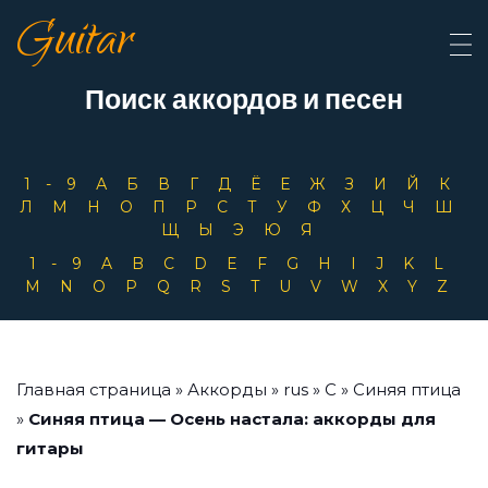
Guitar
Поиск аккордов и песен
1-9
А
Б
В
Г
Д
Ё
Е
Ж
З
И
Й
К
Л
М
Н
О
П
Р
С
Т
У
Ф
Х
Ц
Ч
Ш
Щ
Ы
Э
Ю
Я
1-9
A
B
C
D
E
F
G
H
I
J
K
L
M
N
O
P
Q
R
S
T
U
V
W
X
Y
Z
Главная страница
»
Аккорды
»
rus
»
С
»
Синяя птица
»
Синяя птица — Осень настала: аккорды для
гитары