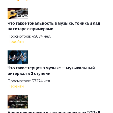
Здравствуй и прощай
Здравствуй
Что такое тональность в музыке, тоника и лад
на гитаре с примерами
Просмотров: 45074 чел.
Знаешь ты
Перейти
И вас прошу об этом
Что такое терция в музыке — музыкальный
интервал в 3 ступени
Карусельная лошадка
Просмотров: 37274 чел.
Перейти
Клен
Когда с тобой любовь
Новогодние песни на гитаре: список из ТОП-5