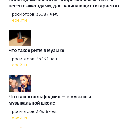
песен с аккордами, для начинающих гитаристов
Просмотров: 35087 чел.
Когда-нибудь
Перейти
Корабли
Что такое ритм в музыке
Купи мне шарик
Просмотров: 34434 чел.
Перейти
Лишь увижу я тебя
Любовь прекрасна
Что такое сольфеджио — в музыке и
музыкальной школе
Просмотров: 32936 чел.
Мальчик с одуванчиками
Перейти