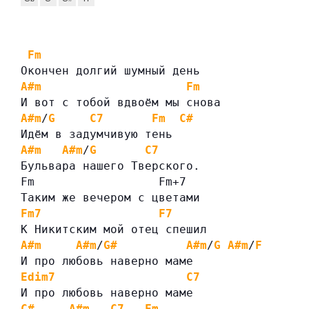
Fm
Окончен долгий шумный день
A#m
Fm
И вот с тобой вдвоём мы снова
A#m
/
G
C7
Fm
C#
Идём в задумчивую тень
A#m
A#m
/
G
C7
Бульвара нашего Тверского.
Fm                  Fm+7
Таким же вечером с цветами
Fm7
F7
К Никитским мой отец спешил
A#m
A#m
/
G#
A#m
/
G
A#m
/
F
И про любовь наверно маме
Edim7
C7
И про любовь наверно маме
C#
A#m
C7
Fm