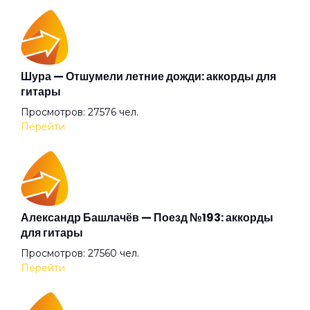
Марья
Между мною и тобою
Шура — Отшумели летние дожди: аккорды для
гитары
Просмотров: 27576 чел.
Мир на холсте
Перейти
Мне помнится
Моя любовь жива
Александр Башлачёв — Поезд №193: аккорды
для гитары
Просмотров: 27560 чел.
На закате в среду
Перейти