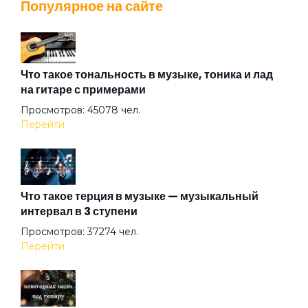
Популярное на сайте
Здравствуй
Знаешь ты
Что такое тональность в музыке, тоника и лад
на гитаре с примерами
Просмотров: 45078 чел.
И вас прошу об этом
Перейти
Карусельная лошадка
Что такое терция в музыке — музыкальный
интервал в 3 ступени
Клен
Просмотров: 37274 чел.
Перейти
Когда с тобой любовь