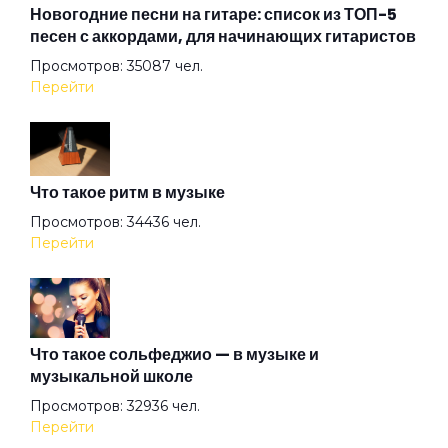
Когда-нибудь
Новогодние песни на гитаре: список из ТОП-5
песен с аккордами, для начинающих гитаристов
Просмотров: 35087 чел.
Корабли
Перейти
Купи мне шарик
Что такое ритм в музыке
Лишь увижу я тебя
Просмотров: 34436 чел.
Перейти
Любовь прекрасна
Мальчик с одуванчиками
Что такое сольфеджио — в музыке и
музыкальной школе
Просмотров: 32936 чел.
Мамина пластинка
Перейти