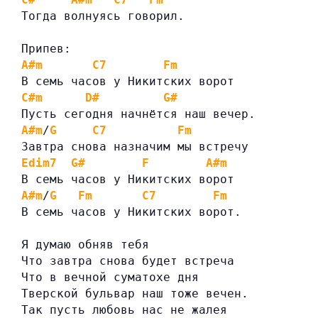
Тогда волнуясь говорил.
Припев:
A#m
C7
Fm
В семь часов у Никитских ворот
C#m
D#
G#
Пусть сегодня начнётся наш вечер.
A#m
/
G
C7
Fm
Завтра снова назначим мы встречу
Edim7
G#
F
A#m
В семь часов у Никитских ворот
A#m
/
G
Fm
C7
Fm
В семь часов у Никитских ворот.
Я думаю обняв тебя
Что завтра снова будет встреча
Что в вечной суматохе дня
Тверской бульвар наш тоже вечен.
Так пусть любовь нас не жалея