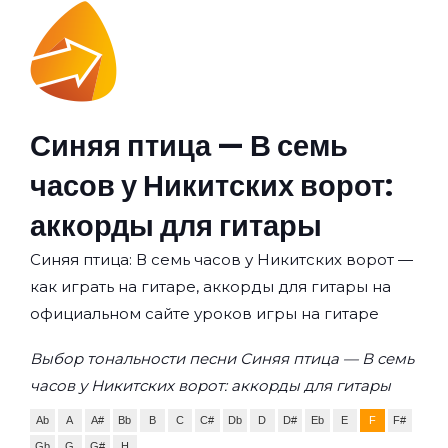
Синяя птица — В семь
часов у Никитских ворот:
аккорды для гитары
Синяя птица: В семь часов у Никитских ворот —
как играть на гитаре, аккорды для гитары на
официальном сайте уроков игры на гитаре
Выбор тональности песни Синяя птица — В семь
часов у Никитских ворот: аккорды для гитары
Ab
A
A#
Bb
B
C
C#
Db
D
D#
Eb
E
F
F#
Gb
G
G#
H