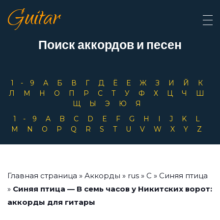
Guitar
Поиск аккордов и песен
1-9
А
Б
В
Г
Д
Ё
Е
Ж
З
И
Й
К
Л
М
Н
О
П
Р
С
Т
У
Ф
Х
Ц
Ч
Ш
Щ
Ы
Э
Ю
Я
1-9
A
B
C
D
E
F
G
H
I
J
K
L
M
N
O
P
Q
R
S
T
U
V
W
X
Y
Z
Главная страница
»
Аккорды
»
rus
»
С
»
Синяя птица
»
Синяя птица — В семь часов у Никитских ворот:
аккорды для гитары