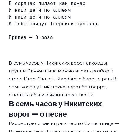
В сердцах пылает как пожар
И наши дети по аллеям
И наши дети по аллеям
К тебе придут Тверской бульвар.
Припев — 3 раза
В семь часов у Никитских ворот аккорды
группы
Синяя птица
можно играть разбор в
строе Drop-C или E-Standard, с баре, играть В
семь часов у Никитских ворот без баррэ,
открыть табы и выучить текст песни.
В семь часов у Никитских
ворот — о песне
Рассмотрели как играть песню Синяя птица —
В семь часов у Никитских ворот: аккорды для