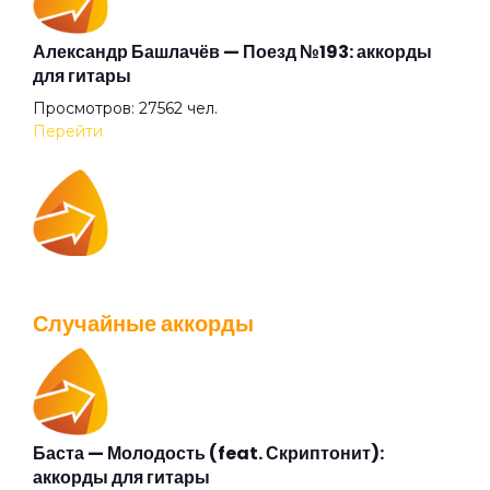
Моя любовь жива
Александр Башлачёв — Поезд №193: аккорды
для гитары
Просмотров: 27562 чел.
На закате в среду
Перейти
На перепутье
IOWA — Плохо танцевать: аккорды для гитары
Наедине с собой
Просмотров: 26039 чел.
Случайные аккорды
Перейти
Не обещай меня любить
Не обижайся
Баста — Молодость (feat. Скриптонит):
Валентин Стрыкало — Gay porn: аккорды для
аккорды для гитары