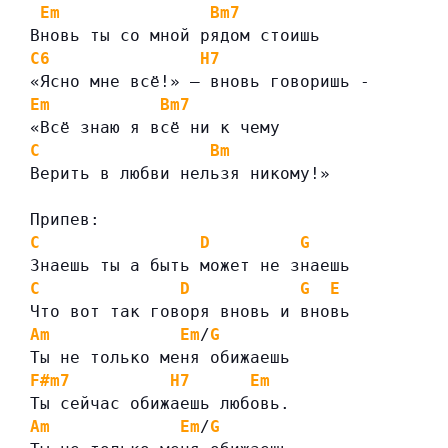
Em
Bm7
Вновь ты со мной рядом стоишь
C6
H7
«Ясно мне всё!» — вновь говоришь -
Em
Bm7
«Всё знаю я всё ни к чему
C
Bm
Верить в любви нельзя никому!»
Припев:
C
D
G
Знаешь ты а быть может не знаешь
C
D
G
E
Что вот так говоря вновь и вновь
Am
Em
/
G
Ты не только меня обижаешь
F#m7
H7
Em
Ты сейчас обижаешь любовь.
Am
Em
/
G