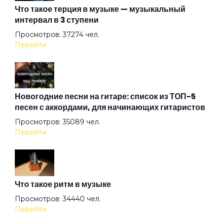
Что такое терция в музыке — музыкальный
интервал в 3 ступени
Клен
Просмотров: 37274 чел.
Перейти
Когда с тобой любовь
Когда-нибудь
Новогодние песни на гитаре: список из ТОП-5
песен с аккордами, для начинающих гитаристов
Просмотров: 35089 чел.
Корабли
Перейти
Купи мне шарик
Что такое ритм в музыке
Лишь увижу я тебя
Просмотров: 34440 чел.
Перейти