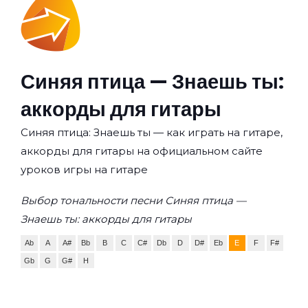
Синяя птица — Знаешь ты:
аккорды для гитары
Синяя птица: Знаешь ты — как играть на гитаре,
аккорды для гитары на официальном сайте
уроков игры на гитаре
Выбор тональности песни Синяя птица —
Знаешь ты: аккорды для гитары
Ab
A
A#
Bb
B
C
C#
Db
D
D#
Eb
E
F
F#
Gb
G
G#
H