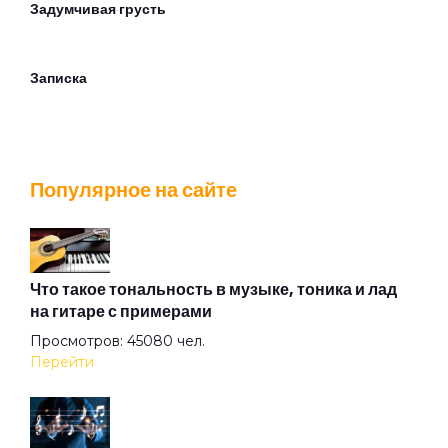
Задумчивая грусть
Записка
Зачем ты вернулся?
Популярное на сайте
Здравствуй и прощай
Здравствуй
Что такое тональность в музыке, тоника и лад
на гитаре с примерами
Просмотров: 45080 чел.
И вас прошу об этом
Перейти
Карусельная лошадка