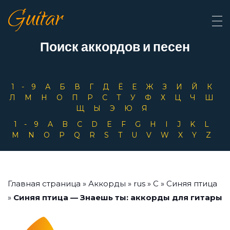
Guitar
Поиск аккордов и песен
1-9
А
Б
В
Г
Д
Ё
Е
Ж
З
И
Й
К
Л
М
Н
О
П
Р
С
Т
У
Ф
Х
Ц
Ч
Ш
Щ
Ы
Э
Ю
Я
1-9
A
B
C
D
E
F
G
H
I
J
K
L
M
N
O
P
Q
R
S
T
U
V
W
X
Y
Z
Главная страница
»
Аккорды
»
rus
»
С
»
Синяя птица
»
Синяя птица — Знаешь ты: аккорды для гитары