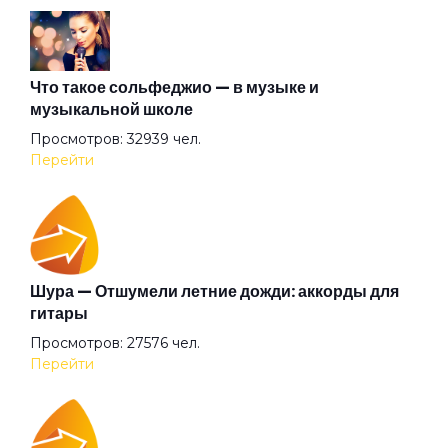
Любовь прекрасна
Мальчик с одуванчиками
Что такое сольфеджио — в музыке и
музыкальной школе
Просмотров: 32939 чел.
Мамина пластинка
Перейти
Марья
Между мною и тобою
Шура — Отшумели летние дожди: аккорды для
гитары
Просмотров: 27576 чел.
Мир на холсте
Перейти
Мне помнится