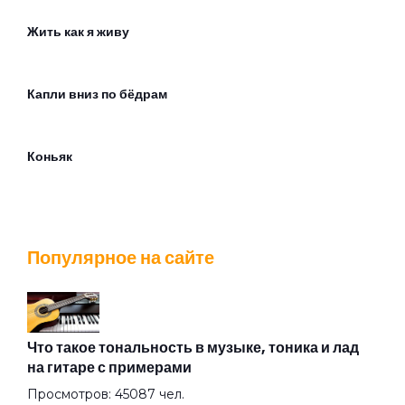
Жить как я живу
Капли вниз по бёдрам
Коньяк
Космос
Популярное на сайте
Москва слезам не верит (feat. qurt & Индаблэк)
Мультибрендовый
Что такое тональность в музыке, тоника и лад
на гитаре с примерами
Просмотров: 45087 чел.