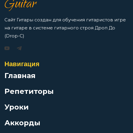
Guitar
как освоить нотную грамоту новичкам
Просмотров: 16421 чел.
Перейти
Сайт Гитары создан для обучения гитаристов игре
на гитаре в системе гитарного строя Дроп До
(Drop-C)
Игорь Растеряев — Безрукавочка: аккорды для
гитары
Навигация
Просмотров: 15195 чел.
Главная
Перейти
Репетиторы
Уроки
АукцЫон — Возле меня: аккорды для гитары
Аккорды
Просмотров: 10505 чел.
Перейти