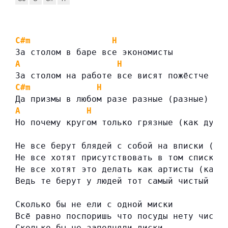
C#m
H
За столом в баре все экономисты
A
H
За столом на работе все висят пожёстче Vi
C#m
H
Да призмы в любом разе разные (разные)
A
H
Но почему кругом только грязные (как дума
Не все берут блядей с собой на вписки (на
Не все хотят присутствовать в том списке 
Не все хотят это делать как артисты (как 
Ведь те берут у людей тот самый чистый (ч
Сколько бы не ели с одной миски
Всё равно поспоришь что посуды нету чисто
Сколько бы не заполняли диски