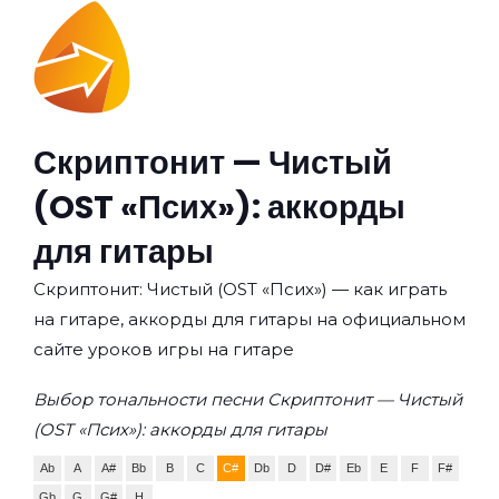
Скриптонит — Чистый
(OST «Псих»): аккорды
для гитары
Скриптонит: Чистый (OST «Псих») — как играть
на гитаре, аккорды для гитары на официальном
сайте уроков игры на гитаре
Выбор тональности песни Скриптонит — Чистый
(OST «Псих»): аккорды для гитары
Ab
A
A#
Bb
B
C
C#
Db
D
D#
Eb
E
F
F#
Gb
G
G#
H