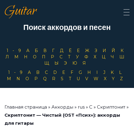
Guitar
Поиск аккордов и песен
1-9
А
Б
В
Г
Д
Ё
Е
Ж
З
И
Й
К
Л
М
Н
О
П
Р
С
Т
У
Ф
Х
Ц
Ч
Ш
Щ
Ы
Э
Ю
Я
1-9
A
B
C
D
E
F
G
H
I
J
K
L
M
N
O
P
Q
R
S
T
U
V
W
X
Y
Z
Главная страница
»
Аккорды
»
rus
»
С
»
Скриптонит
»
Скриптонит — Чистый (OST «Псих»): аккорды
для гитары