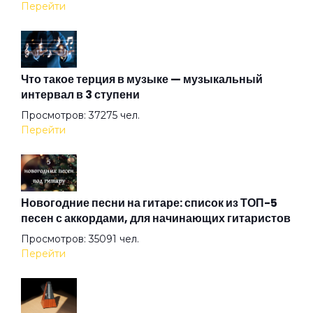
Не забирай меня с пати
Перейти
Не заметив
Что такое терция в музыке — музыкальный
интервал в 3 ступени
Не надо меня узнавать
Просмотров: 37275 чел.
Перейти
Нет выбора
Одно и то же
Новогодние песни на гитаре: список из ТОП-5
песен с аккордами, для начинающих гитаристов
Просмотров: 35091 чел.
Оставь их
Перейти
Первый