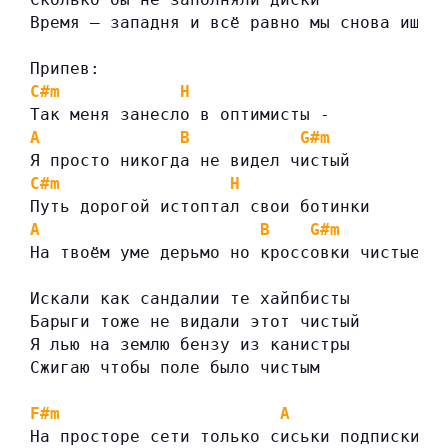
Время — западня и всё равно мы снова ищем
Припев:
C#m
H
Так меня занесло в оптимисты -
A
B
G#m
Я просто никогда не видел чистый
C#m
H
Путь дорогой истоптал свои ботинки
A
B
G#m
На твоём уме дерьмо но кроссовки чистые
Искали как сандалии те хайпбисты
Барыги тоже не видали этот чистый
Я лью на землю бензу из канистры
Сжигаю чтобы поле было чистым
F#m
A
На просторе сети только сиськи подписки