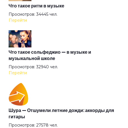
Что такое ритм в музыке
Положение
Просмотров: 34445 чел.
Перейти
Притон
Сливочное масло
Что такое сольфеджио — в музыке и
музыкальной школе
Просмотров: 32940 чел.
Сны
Перейти
Сука тащит нас на дно
Танцуй сама
Шура — Отшумели летние дожди: аккорды для
гитары
Просмотров: 27578 чел.