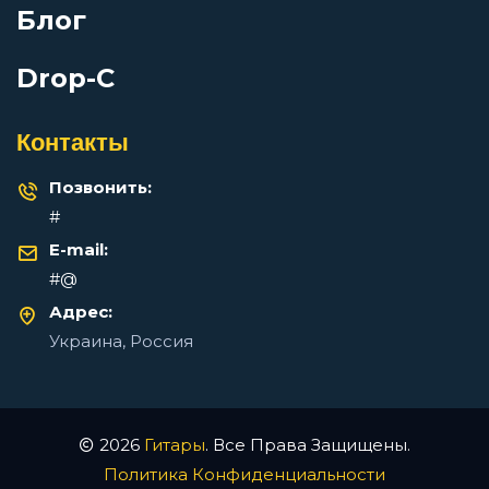
Блог
Drop-C
Gilava — Бисакодил: аккорды для гитары
Контакты
Просмотров: 10189 чел.
Позвонить:
Перейти
#
E-mail:
#@
Что такое каподастр простыми словами
Адрес:
Просмотров: 9293 чел.
Украина, Россия
Перейти
2026
Гитары
. Все Права Защищены.
Политика Конфиденциальности