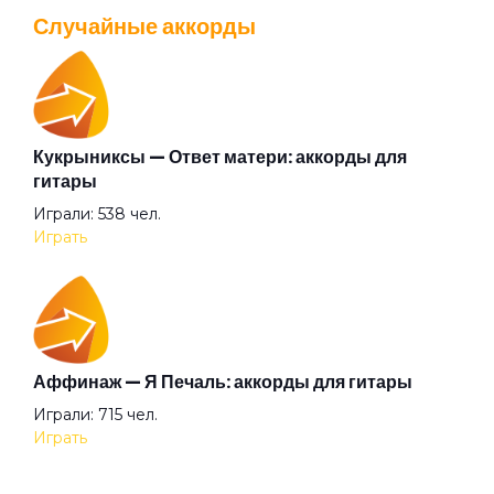
Просмотров: 26040 чел.
Случайные аккорды
Перейти
Чистый (OST «Псих»)
Эминэм
Кукрыниксы — Ответ матери: аккорды для
Валентин Стрыкало — Gay porn: аккорды для
гитары
гитары
Это любовь
Играли: 538 чел.
Просмотров: 25697 чел.
Играть
Перейти
Я знаю какая ты
Аккорды для начинающих играть на гитаре —
Аффинаж — Я Печаль: аккорды для гитары
легкие и простые песни на гитаре
Играли: 715 чел.
Просмотров: 23273 чел.
Играть
Перейти