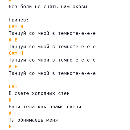
Без боли не снять нам оковы
Припев:
C#m
H
Танцуй со мной в темноте-е-е-е
A
E
Танцуй со мной в темноте-е-е-е
C#m
H
Танцуй со мной в темноте-е-е-е
A
E
Танцуй со мной в темноте-е-е-е
C#m
В свете холодных стен
H
Наши тела как пламя свечи
A
Ты обнимаешь меня
E