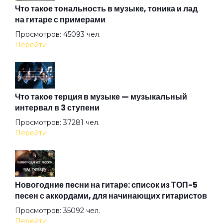
Мультибрендовый
Что такое тональность в музыке, тоника и лад
на гитаре с примерами
Просмотров: 45093 чел.
Не забирай меня с пати
Перейти
Не заметив
Что такое терция в музыке — музыкальный
интервал в 3 ступени
Не надо меня узнавать
Просмотров: 37281 чел.
Перейти
Нет выбора
Одно и то же
Новогодние песни на гитаре: список из ТОП-5
песен с аккордами, для начинающих гитаристов
Просмотров: 35092 чел.
Оставь их
Перейти