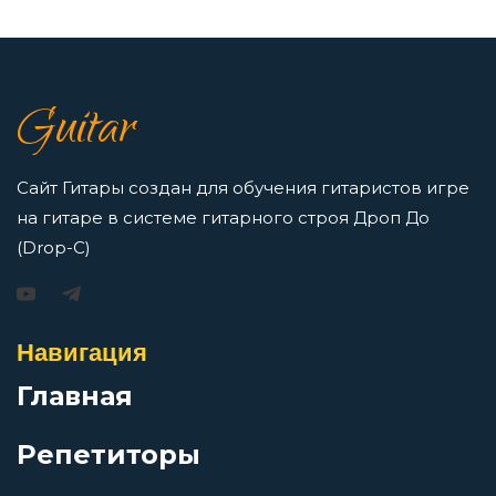
7 нот в музыке: До, Ре, Ми, Фа, Соль, Ля, Си —
как освоить нотную грамоту новичкам
Guitar
Просмотров: 16423 чел.
Перейти
Сайт Гитары создан для обучения гитаристов игре
на гитаре в системе гитарного строя Дроп До
(Drop-C)
Игорь Растеряев — Безрукавочка: аккорды для
гитары
Навигация
Просмотров: 15195 чел.
Перейти
Главная
Репетиторы