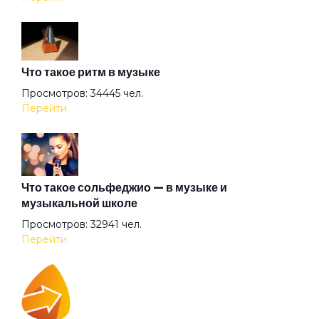
Первый
Что такое ритм в музыке
Положение
Просмотров: 34445 чел.
Перейти
Притон
Сливочное масло
Что такое сольфеджио — в музыке и
музыкальной школе
Просмотров: 32941 чел.
Сны
Перейти
Сука тащит нас на дно