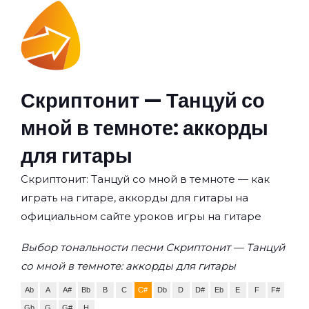
Скриптонит — Танцуй со
мной в темноте: аккорды
для гитары
Скриптонит: Танцуй со мной в темноте — как
играть на гитаре, аккорды для гитары на
официальном сайте уроков игры на гитаре
Выбор тональности песни Скриптонит — Танцуй
со мной в темноте: аккорды для гитары
Ab
A
A#
Bb
B
C
C#
Db
D
D#
Eb
E
F
F#
Gb
G
G#
H