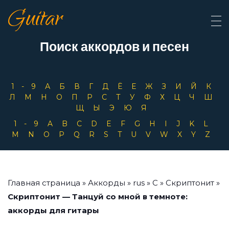
Guitar
Поиск аккордов и песен
1-9
А
Б
В
Г
Д
Ё
Е
Ж
З
И
Й
К
Л
М
Н
О
П
Р
С
Т
У
Ф
Х
Ц
Ч
Ш
Щ
Ы
Э
Ю
Я
1-9
A
B
C
D
E
F
G
H
I
J
K
L
M
N
O
P
Q
R
S
T
U
V
W
X
Y
Z
Главная страница
»
Аккорды
»
rus
»
С
»
Скриптонит
»
Скриптонит — Танцуй со мной в темноте:
аккорды для гитары