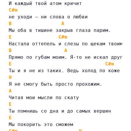
И каждый твой атом кричит
C#m
не уходи — ни слова о любви
B
A
Мы оба в тишине закрыв глаза парим.
E
C#m
Настала оттепель и слезы по щекам твоим
B
A
Прямо по губам моим. Я-то не искал других
E
C#m
Ты и я не из таких. Ведь холод по коже от
H
Я не смогу быть просто прохожим.
A
Читая мои мысли по скату
E
Ты помнишь со дна и до самых вершин
E
Мы покорить это сможем