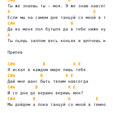
C#m
H
Ты же знаешь ты — моя. Я же знаю навсегда
A
E
Если мы на самом дне танцуй со мной в тем
C#m
H
Да во меня пол бутыля да в тебе ниже нуля
A
E
Ты пьешь залпом весь коньяк и шепчешь мне
Припев
C#m
B
A
E
Я искал в каждом мире лишь тебя
C#m
B
A
E
Дай мне шанс быть твоим навсегда
C#m
B
A
E
И со дна до вершин веришь мне?
C#m
B
A
E
Мы дойдем а пока танцуй со мной в темноте