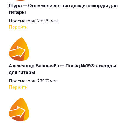
Танцуй сама
Шура — Отшумели летние дожди: аккорды для
гитары
Просмотров: 27579 чел.
Темно
Перейти
Трата времени
Ха-ха-ха
Александр Башлачёв — Поезд №193: аккорды
для гитары
Просмотров: 27565 чел.
Цепи
Перейти
Цифры (feat. Индаблэк & qurt
IOWA — Плохо танцевать: аккорды для гитары
Цыгане из Парижа