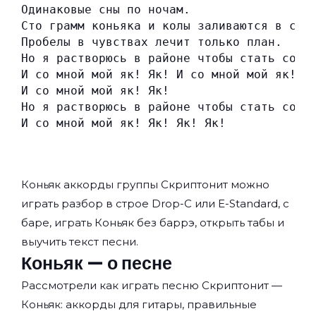
Одинаковые сны по ночам.
Сто грамм коньяка и колы заливаются в ста
Пробелы в чувствах лечит только план.
Но я растворюсь в районе чтобы стать собо
И со мной мой як! Як! И со мной мой як! Я
И со мной мой як! Як!
Но я растворюсь в районе чтобы стать собо
И со мной мой як! Як! Як! Як!
Коньяк аккорды группы
Скриптонит
можно
играть разбор в строе Drop-C или E-Standard, с
баре, играть Коньяк без баррэ, открыть табы и
выучить текст песни.
Коньяк — о песне
Рассмотрели как играть песню Скриптонит —
Коньяк: аккорды для гитары, правильные