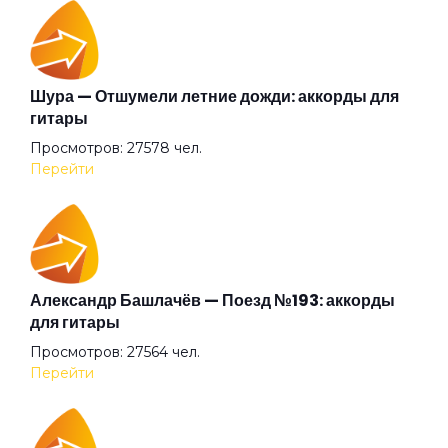
Танцуй сама
Танцуй со мной в темноте
Шура — Отшумели летние дожди: аккорды для
гитары
Просмотров: 27578 чел.
Темно
Перейти
Трата времени
Ха-ха-ха
Александр Башлачёв — Поезд №193: аккорды
для гитары
Просмотров: 27564 чел.
Цепи
Перейти
Цифры (feat. Индаблэк & qurt