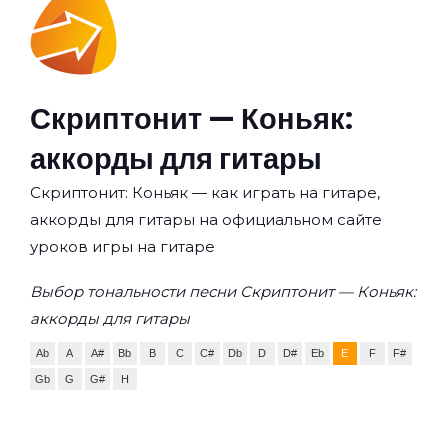
Скриптонит — Коньяк:
аккорды для гитары
Скриптонит: Коньяк — как играть на гитаре,
аккорды для гитары на официальном сайте
уроков игры на гитаре
Выбор тональности песни Скриптонит — Коньяк:
аккорды для гитары
Ab
A
A#
Bb
B
C
C#
Db
D
D#
Eb
E
F
F#
Gb
G
G#
H