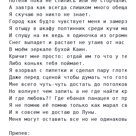
Потели пока не спились или не сторчались.
А завтра как всегда слишком много обещает
Я скучаю но никто не знает.
Город как будто чувствует меня и замерзае
Я отыщу в шкафу полтинник среди кучи маек
И спущу на як ведь я одиночка из огромной
Снег выпадет и растает не утаив от нас та
В моём зеркале бухой Каин.
Кричит мне просто: отдай им то что у тебя
Либо коньяк тебя поймает.
Я взорвал с пипетки и сделал пару глотков
Даже перед сценой чтобы думать что готов.
Мне всего чуть-чуть достать до потолков.
Но волнует чем запить а не где найти кров
И где любовь?! Где ебаная панацея от проб
Я не помню её помню только как марал свой
И я совсем не достаю до Луны.
Меня могут оставить все но не одинаковые 
Припев: