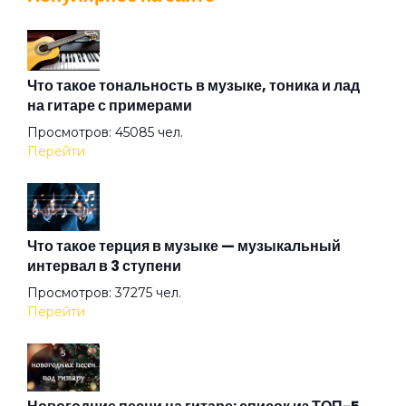
Мультибрендовый
Не забирай меня с пати
Что такое тональность в музыке, тоника и лад
на гитаре с примерами
Просмотров: 45085 чел.
Не заметив
Перейти
Не надо меня узнавать
Что такое терция в музыке — музыкальный
интервал в 3 ступени
Нет выбора
Просмотров: 37275 чел.
Перейти
Одно и то же
Оставь их