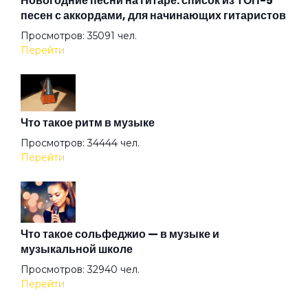
Новогодние песни на гитаре: список из ТОП-5
песен с аккордами, для начинающих гитаристов
Просмотров: 35091 чел.
Первый
Перейти
Положение
Что такое ритм в музыке
Притон
Просмотров: 34444 чел.
Перейти
Сливочное масло
Сны
Что такое сольфеджио — в музыке и
музыкальной школе
Просмотров: 32940 чел.
Сука тащит нас на дно
Перейти