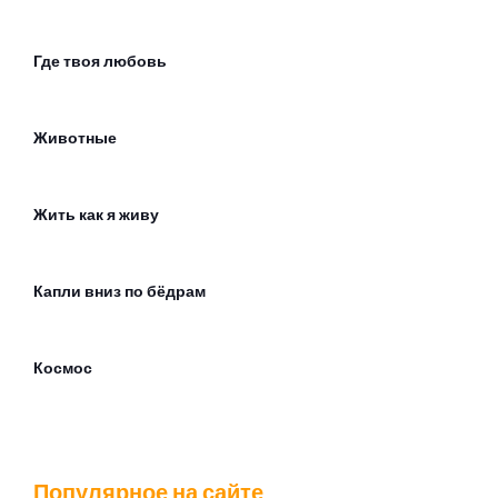
Где твоя любовь
Животные
Жить как я живу
Капли вниз по бёдрам
Космос
Москва слезам не верит (feat. qurt & Индаблэк)
Популярное на сайте