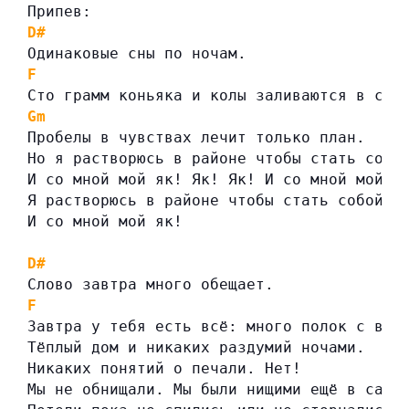
Припев:
D#
Одинаковые сны по ночам.
F
Сто грамм коньяка и колы заливаются в ста
Gm
Пробелы в чувствах лечит только план.
Но я растворюсь в районе чтобы стать собо
И со мной мой як! Як! Як! И со мной мой я
Я растворюсь в районе чтобы стать собой.
И со мной мой як!
D#
Слово завтра много обещает.
F
G
Завтра у тебя есть всё: много полок с вещ
Тёплый дом и никаких раздумий ночами.
Никаких понятий о печали. Нет!
Мы не обнищали. Мы были нищими ещё в само