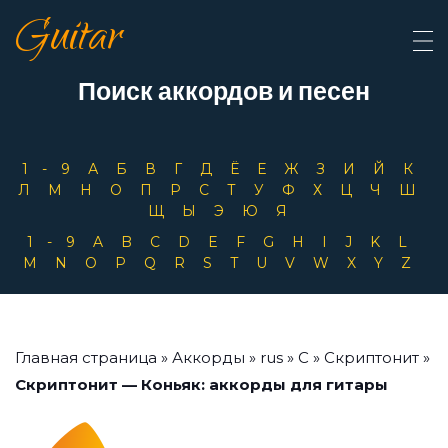
Guitar
Поиск аккордов и песен
1-9
А
Б
В
Г
Д
Ё
Е
Ж
З
И
Й
К
Л
М
Н
О
П
Р
С
Т
У
Ф
Х
Ц
Ч
Ш
Щ
Ы
Э
Ю
Я
1-9
A
B
C
D
E
F
G
H
I
J
K
L
M
N
O
P
Q
R
S
T
U
V
W
X
Y
Z
Главная страница
»
Аккорды
»
rus
»
С
»
Скриптонит
»
Скриптонит — Коньяк: аккорды для гитары